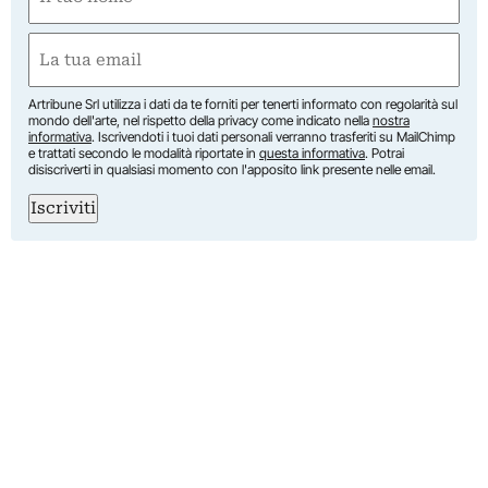
(Required)
First
Email
(Required)
Artribune Srl utilizza i dati da te forniti per tenerti informato con regolarità sul
mondo dell'arte, nel rispetto della privacy come indicato nella
nostra
informativa
. Iscrivendoti i tuoi dati personali verranno trasferiti su MailChimp
e trattati secondo le modalità riportate in
questa informativa
. Potrai
disiscriverti in qualsiasi momento con l'apposito link presente nelle email.
Iscriviti