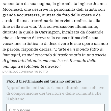
raccontata da sua cugina, la giornalista inglese Joanna
Moorhead, che descrive la personalità dell’artista con
grande accuratezza, aiutata da foto delle opere e da
stralci di una straordinaria intervista realizzata alla
fine della sua vita. Una conversazione illuminante,
durante la quale la Carrington, incalzata da domande
che si sforzano di trovare la causa ultima della sua
vocazione artistica, e di descrivere le sue opere usando
le parole, risponde decisa: “
L’arte è un mondo fatto di
immagini, tu stai cercando di trasformarlo in una specie
di gioco intellettuale, ma non è così. Il mondo delle
immagini è totalmente diverso
.”
L'ARTICOLO CONTINUA PIÙ SOTTO
PAX, il bisettimanale sul turismo culturale
Approfondimenti sul turismo culturale come chiave
di comprensione dei territori e delle comunità che
li abitano.
Nome