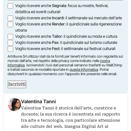
Opzioni
Voglio ricevere anche
Segnala
: focus su mostre, festival,
didattica ed eventi culturali
Voglio ricevere anche
Incanti
: il settimanale sul mercato dell'arte
Voglio ricevere anche
Render
: il quindicinale sulla rigenerazione
urbana
Voglio ricevere anche
Tailor
: il quindicinale su moda e cultura
Voglio ricevere anche
Pax
: il quindicinale sul turismo culturale
Voglio ricevere anche
Fest
: il settimanale sui festival culturali
Artribune Srl utilizza i dati da te forniti per tenerti informato con regolarità sul
mondo dell'arte, nel rispetto della privacy come indicato nella
nostra
informativa
. Iscrivendoti i tuoi dati personali verranno trasferiti su MailChimp
e trattati secondo le modalità riportate in
questa informativa
. Potrai
disiscriverti in qualsiasi momento con l'apposito link presente nelle email.
Iscriviti
Valentina Tanni
Valentina Tanni è storica dell’arte, curatrice e
docente; la sua ricerca è incentrata sul rapporto
tra arte e tecnologia, con particolare attenzione
alle culture del web. Insegna Digital Art al