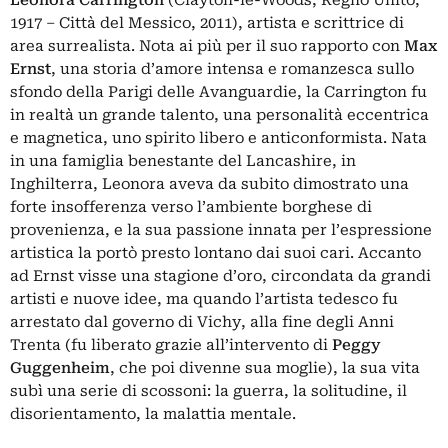
Leonora Carrington
(Clayton-le-Woods, Regno Unito,
1917 – Città del Messico, 2011), artista e scrittrice di
area surrealista. Nota ai più per il suo rapporto con
Max
Ernst
, una storia d’amore intensa e romanzesca sullo
sfondo della Parigi delle Avanguardie, la Carrington fu
in realtà un grande talento, una personalità eccentrica
e magnetica, uno spirito libero e anticonformista. Nata
in una famiglia benestante del Lancashire, in
Inghilterra, Leonora aveva da subito dimostrato una
forte insofferenza verso l’ambiente borghese di
provenienza, e la sua passione innata per l’espressione
artistica la portò presto lontano dai suoi cari. Accanto
ad Ernst visse una stagione d’oro, circondata da grandi
artisti e nuove idee, ma quando l’artista tedesco fu
arrestato dal governo di Vichy, alla fine degli Anni
Trenta (fu liberato grazie all’intervento di
Peggy
Guggenheim
, che poi divenne sua moglie), la sua vita
subì una serie di scossoni: la guerra, la solitudine, il
disorientamento, la malattia mentale.