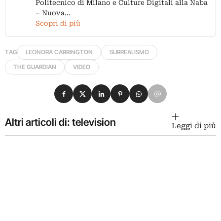
Politecnico di Milano e Culture Digitali alla Naba
– Nuova…
Scopri di più
TAG
LEONORA CARRINGTON
SURREALISMO
THE GUARDIAN
VIDEO
Condividi su Facebook
Condividi su X
Condividi su LinkedIn
Condividi su Pinterest
Condividi su WhatsApp
Condividi su Email
Altri articoli di: television
Leggi di più