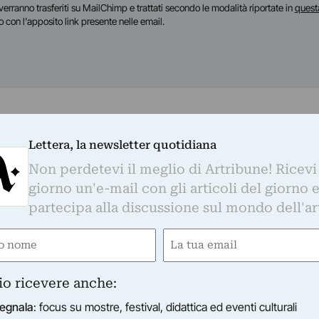
i verranno trasferiti su MailChimp e trattati secondo le modalità riportate in
quest
o con l'apposito link presente nelle email.
 Studi Teorici Storici e Critici sul Cinema e gli Audiovisiv
Lettera, la newsletter quotidiana
iretto per tre anni il Roma Tre Film Festival al Teatro
Non perdetevi il meglio di Artribune! Ricevi
e provenienti da quattro continenti, coinvolgendo Istit
giorno un'e-mail con gli articoli del giorno 
partecipa alla discussione sul mondo dell'ar
e
Email
gatorio)
(Obbligatorio)
EUD
NUDO
io ricevere anche:
egnala
: focus su mostre, festival, didattica ed eventi culturali