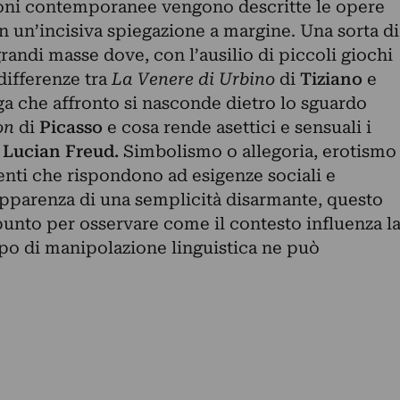
ioni contemporanee vengono descritte le opere
n un’incisiva spiegazione a margine. Una sorta di
grandi masse dove, con l’ausilio di piccoli giochi
 differenze tra
La Venere di Urbino
di
Tiziano
e
ega che affronto si nasconde dietro lo sguardo
on
di
Picasso
e cosa rende asettici e sensuali i
e
Lucian Freud.
Simbolismo o allegoria, erotismo
rgenti che rispondono ad esigenze sociali e
’apparenza di una semplicità disarmante, questo
punto per osservare come il contesto influenza l
ipo di manipolazione linguistica ne può