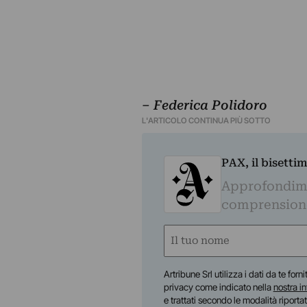
– Federica Polidoro
L'ARTICOLO CONTINUA PIÙ SOTTO
PAX, il bisetti
Approfondime
comprensione 
Nome
(Obbligatorio)
Nome
Artribune Srl utilizza i dati da te forn
privacy come indicato nella
nostra i
e trattati secondo le modalità riporta