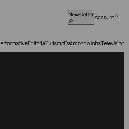
Newsletter
Account
performative
Editoria
Turismo
Dal mondo
Jobs
Television