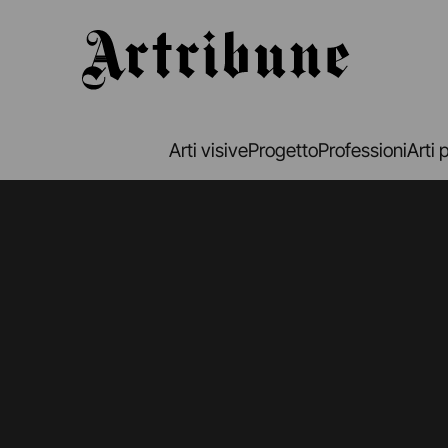
Artribune
Arti visive
Progetto
Professioni
Arti 