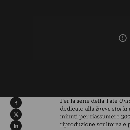
Condividi su Facebook
Per la serie della Tate
Unl
dedicato alla
Breve storia 
Condividi su X
minuti per riassumere 300
Condividi su LinkedIn
riproduzione scultorea e p