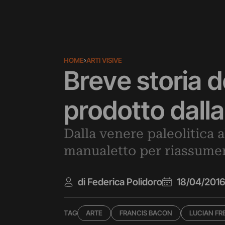
HOME
›
ARTI VISIVE
Breve storia d
prodotto dall
Dalla venere paleolitica 
manualetto per riassumere
di Federica Polidoro
18/04/201
TAG
ARTE
FRANCIS BACON
LUCIAN FR