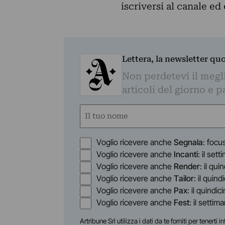
iscriversi al canale e
Lettera, la newsletter qu
Non perdetevi il megli
articoli del giorno e 
Nome
(Obbligatorio)
Nome
Opzioni
Voglio ricevere anche
Segnala
: focu
Voglio ricevere anche
Incanti
: il set
Voglio ricevere anche
Render
: il qu
Voglio ricevere anche
Tailor
: il quin
Voglio ricevere anche
Pax
: il quindic
Voglio ricevere anche
Fest
: il settim
Artribune Srl utilizza i dati da te forniti per tenert