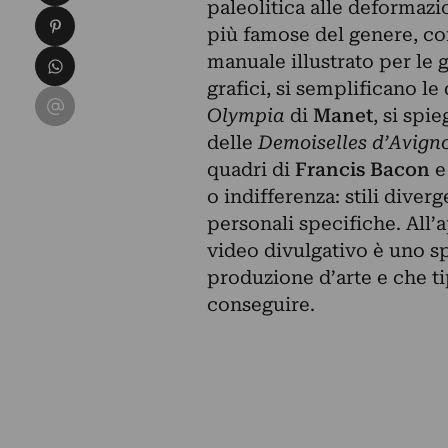
paleolitica alle deformaz
Condividi su Pinterest
più famose del genere, co
Condividi su WhatsApp
manuale illustrato per le 
grafici, si semplificano le
Condividi su Email
Olympia
di
Manet
, si spi
delle
Demoiselles d’Avign
quadri di
Francis Bacon
o indifferenza: stili dive
personali specifiche. All
video divulgativo è uno s
produzione d’arte e che t
conseguire.