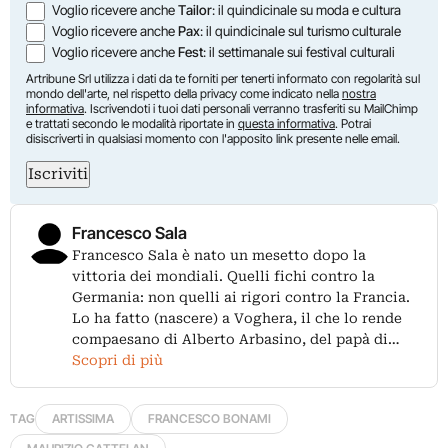
Voglio ricevere anche
Tailor
: il quindicinale su moda e cultura
Voglio ricevere anche
Pax
: il quindicinale sul turismo culturale
Voglio ricevere anche
Fest
: il settimanale sui festival culturali
Artribune Srl utilizza i dati da te forniti per tenerti informato con regolarità sul
mondo dell'arte, nel rispetto della privacy come indicato nella
nostra
informativa
. Iscrivendoti i tuoi dati personali verranno trasferiti su MailChimp
e trattati secondo le modalità riportate in
questa informativa
. Potrai
disiscriverti in qualsiasi momento con l'apposito link presente nelle email.
Iscriviti
Francesco Sala
Francesco Sala è nato un mesetto dopo la
vittoria dei mondiali. Quelli fichi contro la
Germania: non quelli ai rigori contro la Francia.
Lo ha fatto (nascere) a Voghera, il che lo rende
compaesano di Alberto Arbasino, del papà di…
Scopri di più
TAG
ARTISSIMA
FRANCESCO BONAMI