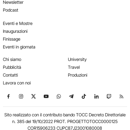
Newsletter
Podcast
Eventi e Mostre
Inaugurazioni
Finissage
Eventi in giornata
Chi siamo
University
Pubblicità
Travel
Contatti
Produzioni
Lavora con noi
Seguici su Facebook
Seguici su Instagram
Seguici su X
Seguici su YouTube
Seguici su WhatsApp
Seguici su Telegram
Seguici su TikTok
Seguici su Link
Seguici su
Segui
Sito realizzato con il contributo bando TOCC Decreto Direttoriale
n. 385 del 19/10/2022 PROT. PROGETTOTOCC0000125
COR15906233 CUPC87J23001080008