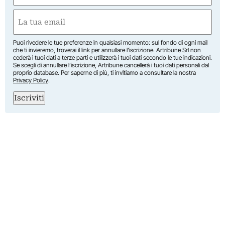
Nome
Email
(Obbligatorio)
Puoi rivedere le tue preferenze in qualsiasi momento: sul fondo di ogni mail
che ti invieremo, troverai il link per annullare l’iscrizione. Artribune Srl non
cederà i tuoi dati a terze parti e utilizzerà i tuoi dati secondo le tue indicazioni.
Se scegli di annullare l’iscrizione, Artribune cancellerà i tuoi dati personali dal
proprio database. Per saperne di più, ti invitiamo a consultare la nostra
Privacy Policy
.
Iscriviti