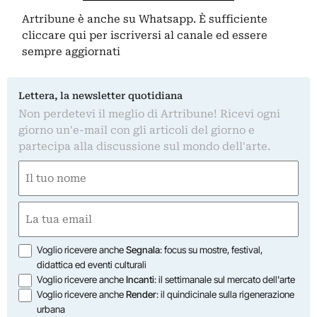
Artribune è anche su Whatsapp. È sufficiente
cliccare qui
per iscriversi al canale ed essere
sempre aggiornati
Lettera, la newsletter quotidiana
Non perdetevi il meglio di Artribune! Ricevi ogni
giorno un'e-mail con gli articoli del giorno e
partecipa alla discussione sul mondo dell'arte.
Nome
(Obbligatorio)
Nome
Email
(Obbligatorio)
Opzioni
Voglio ricevere anche
Segnala
: focus su mostre, festival,
didattica ed eventi culturali
Voglio ricevere anche
Incanti
: il settimanale sul mercato dell'arte
Voglio ricevere anche
Render
: il quindicinale sulla rigenerazione
urbana