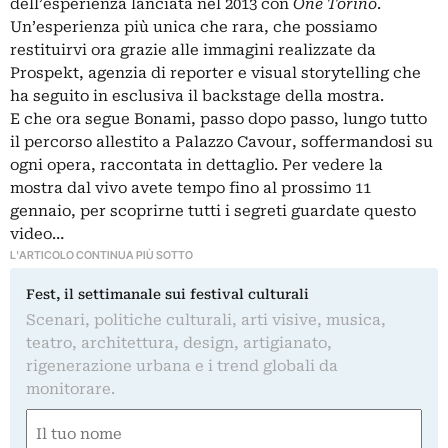
dell’esperienza lanciata nel 2013 con
One Torino
.
Un’esperienza più unica che rara, che possiamo
restituirvi ora grazie alle immagini realizzate da
Prospekt, agenzia di reporter e visual storytelling che
ha seguito in esclusiva il backstage della mostra.
E che ora segue Bonami, passo dopo passo, lungo tutto
il percorso allestito a Palazzo Cavour, soffermandosi su
ogni opera, raccontata in dettaglio. Per vedere la
mostra dal vivo avete tempo fino al prossimo 11
gennaio, per scoprirne tutti i segreti guardate questo
video…
L'ARTICOLO CONTINUA PIÙ SOTTO
Fest, il settimanale sui festival culturali
Scenari, politiche culturali, arti visive, musica,
teatro, architettura, design, artigianato,
rigenerazione urbana e i trend globali da
monitorare.
Nome
(Obbligatorio)