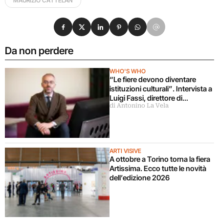
MAURIZIO CATTELAN
Condividi su Facebook
Condividi su X
Condividi su LinkedIn
Condividi su Pinterest
Condividi su WhatsApp
Condividi su Email
Da non perdere
WHO'S WHO
“Le fiere devono diventare
istituzioni culturali”. Intervista a
Luigi Fassi, direttore di
di Antonino La Vela
Artissima
ARTI VISIVE
A ottobre a Torino torna la fiera
Artissima. Ecco tutte le novità
dell’edizione 2026