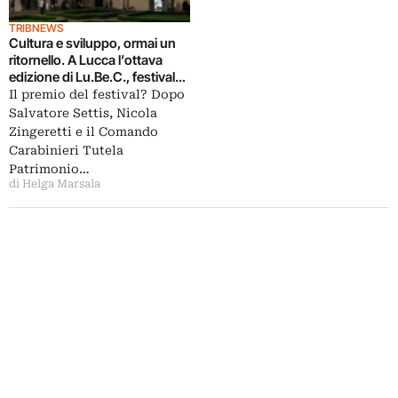
TRIBNEWS
Cultura e sviluppo, ormai un
ritornello. A Lucca l’ottava
edizione di Lu.Be.C., festival
dedicato ai beni culturali. Che
Il premio del festival? Dopo
premia un parroco napoletano
Salvatore Settis, Nicola
e il progetto Rione sanità
Zingeretti e il Comando
Carabinieri Tutela
Patrimonio…
di Helga Marsala