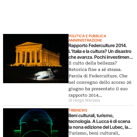
POLITICA E PUBBLICA
AMMINISTRAZIONE
Rapporto Federculture 2014.
L’Italia e la cultura? Un disastro
che avanza. Pochi investimenti,
zero strategie, pubblico
Il culto della bellezza?
disattento. Renzi, Giannini,
Retorica fine a sé stessa.
Franceschini: serve più
Parola di Federculture. Che
coraggio
nel convegno dello scorso 26
giugno ha presentato il suo
rapporto 2014…
di Helga Marsala
TRIBNEWS
Beni culturali, turismo,
tecnologia. A Lucca è di scena
la nona edizione del Lubec, la
tre giorni dedicata all’Italia dello
Turismo, beni culturali,