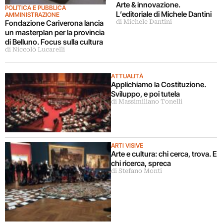
Arte & innovazione.
POLITICA E PUBBLICA
L’editoriale di Michele Dantini
AMMINISTRAZIONE
di Michele Dantini
Fondazione Cariverona lancia
un masterplan per la provincia
di Belluno. Focus sulla cultura
di Niccolò Lucarelli
ATTUALITÀ
Applichiamo la Costituzione.
Sviluppo, e poi tutela
di Massimiliano Tonelli
ARTI VISIVE
Arte e cultura: chi cerca, trova. E
chi ricerca, spreca
di Stefano Monti