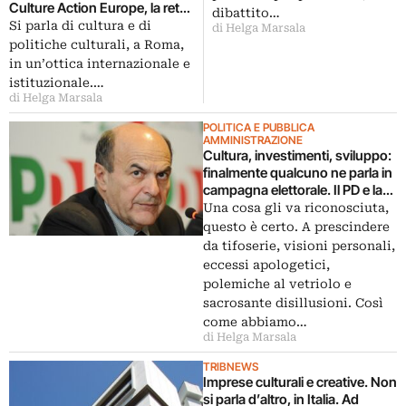
della cultura
Culture Action Europe, la rete
dibattito…
delle associazioni culturali
Si parla di cultura e di
di Helga Marsala
europee. Per un modello
politiche culturali, a Roma,
sociale sostenibile e un
in un’ottica internazionale e
indirizzo politico comune
istituzionale.…
di Helga Marsala
POLITICA E PUBBLICA
AMMINISTRAZIONE
Cultura, investimenti, sviluppo:
finalmente qualcuno ne parla in
campagna elettorale. Il PD e la
sua ricetta per l’arte
Una cosa gli va riconosciuta,
contemporanea. Tutto fumo o
questo è certo. A prescindere
anche un po’ di sostanza?
da tifoserie, visioni personali,
eccessi apologetici,
polemiche al vetriolo e
sacrosante disillusioni. Così
come abbiamo…
di Helga Marsala
TRIBNEWS
Imprese culturali e creative. Non
si parla d’altro, in Italia. Ad