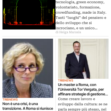
sviluppo. Tra politiche
tecnologia, green economy,
istituzionali e strategie
volontariato, formazione,
d’impresa
crowdfunding, made in Italy.
Tanti “luoghi” del pensiero e
dello sviluppo che si
incrociano, e un unico…
di Helga Marsala
TRIBNEWS
Un master a Roma, con
l’Università Tor Vergata, per
affinare strategie di gestione
dei beni culturali. Percorsi di
Come creare lavoro e
TRIBNEWS
formazione, tra politica,
Non è una crisi, è una
sviluppo dalla cultura: se ne
economia e management
transizione. A Roma si riunisce
parla sempre più stesso, nel