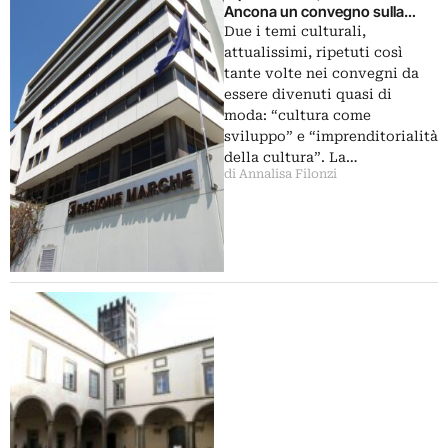
Ancona un convegno sulla
programmazione “Europa
Due i temi culturali,
2020” nelle Marche. Ad aprire
attualissimi, ripetuti così
c’è, immancabile, Pier Luigi
tante volte nei convegni da
Sacco
essere divenuti quasi di
moda: “cultura come
sviluppo” e “imprenditorialità
della cultura”. La…
di Annalisa Filonzi