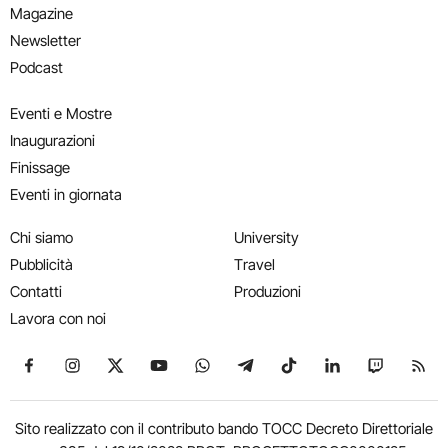
Magazine
Newsletter
Podcast
Eventi e Mostre
Inaugurazioni
Finissage
Eventi in giornata
Chi siamo
University
Pubblicità
Travel
Contatti
Produzioni
Lavora con noi
Seguici su Facebook
Seguici su Instagram
Seguici su X
Seguici su YouTube
Seguici su WhatsApp
Seguici su Telegram
Seguici su TikTok
Seguici su Link
Seguici su
Segui
Sito realizzato con il contributo bando TOCC Decreto Direttoriale