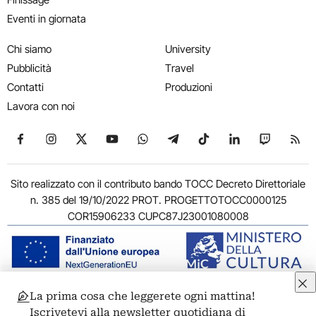
Eventi in giornata
Chi siamo
University
Pubblicità
Travel
Contatti
Produzioni
Lavora con noi
Seguici su Facebook
Seguici su Instagram
Seguici su X
Seguici su YouTube
Seguici su WhatsApp
Seguici su Telegram
Seguici su TikTok
Seguici su Link
Seguici su
Segui
Sito realizzato con il contributo bando TOCC Decreto Direttoriale
n. 385 del 19/10/2022 PROT. PROGETTOTOCC0000125
COR15906233 CUPC87J23001080008
La prima cosa che leggerete ogni mattina!
© 2011-2026 ARTRIBUNE srl – Corso Vittorio Emanuele II, 287 –
Iscrivetevi alla newsletter quotidiana di