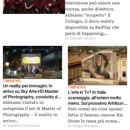
televisione può essere una
risorsa, anche didattica.
Abbiamo “scoperto” Il
Collegio, il docu-reality
disponibile su RaiPlay che
parla di happening,…
di Claudio Musso
TRIBNEWS
Un reality per immagini. In
TRIBNEWS
arrivo su Sky Arte HD Master
L’arte in Tv? In Italia
of Photography, condotto da
scarseggia, all’estero molto
Isabella Rossellini: otto
Abbiamo visitato in
meno. Sul prossimo Artribune
puntate, dodici concorrenti e
Magazine un
anteprima il set di Master of
Pare ormai sia cosa (quasi)
premio finale di 150mila euro
approfondimento succoso
Photography – il reality in
fatta: il famoso canone Rai
racconta format, programmi,
arrivo…
(forse la tassa più evasa…
stili e tendenze
di Isabella Calidonna
di Helga Marsala