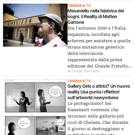
CINEMA & TV
Masaniello nella fabbrica dei
sogni. Il Reality di Matteo
Garrone
Era l’autunno 2000 e l’Italia
impazziva, incollata agli
schermi per assistere a quella
strana mutazione genetica
della televisione
rappresentata dalla prima
edizione del Grande Fratello…
di Giulio Brevetti
CINEMA & TV
Gallery Girls o attrici? Un nuovo
reality Usa punta i riflettori
sull’artworld newyorkese
Le protagoniste? Sei
fiammanti ventenni che
lavorano nelle gallerie più
cool di Chelsea. Che durante
il giorno si destreggiano a
soddisfare le richieste