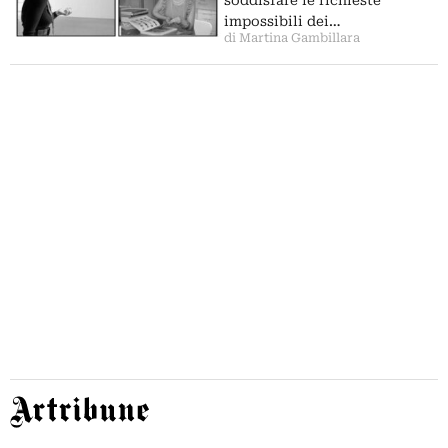
impossibili dei…
di Martina Gambillara
Artribune