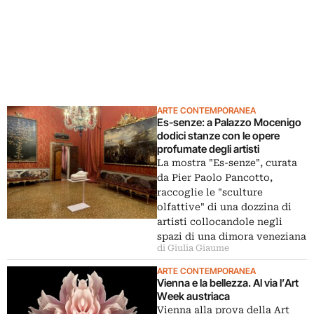
ARTE CONTEMPORANEA
Es-senze: a Palazzo Mocenigo
dodici stanze con le opere
profumate degli artisti
La mostra "Es-senze", curata
da Pier Paolo Pancotto,
raccoglie le "sculture
olfattive" di una dozzina di
artisti collocandole negli
spazi di una dimora veneziana
di Giulia Giaume
ARTE CONTEMPORANEA
Vienna e la bellezza. Al via l’Art
Week austriaca
Vienna alla prova della Art