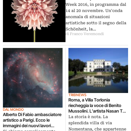
Week 2016, in programma dal
14 al 20 novembre. Un’onda
anomala di situazioni
artistiche sotto il segno della
Schönheit, la…
di Franco Veremondi
TRIBNEWS
Roma, a Villa Torlonia
riecheggia la voce di Benito
DAL MONDO
Mussolini. L’artista Nasan Tur
Alberto Di Fabio ambasciatore
progetta una mostra per le
La storia è nota. La
artistico a Parigi. Ecco le
stanze e il bunker del Duce
splendida villa di via
immagini dei nuovi lavori
Nomentana, che appartenne