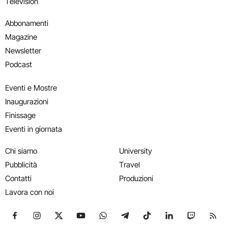
Television
Abbonamenti
Magazine
Newsletter
Podcast
Eventi e Mostre
Inaugurazioni
Finissage
Eventi in giornata
Chi siamo
University
Pubblicità
Travel
Contatti
Produzioni
Lavora con noi
Seguici su Facebook
Seguici su Instagram
Seguici su X
Seguici su YouTube
Seguici su WhatsApp
Seguici su Telegram
Seguici su TikTok
Seguici su Link
Seguici su
Segui