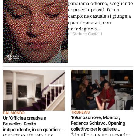
panorama odierno, scegliendo
approcci opposti. Da un
campione casuale si giunge a
spunti generali, con
un'indagine a…
di Stefano Castelli
TRIBNEWS
DAL MONDO
1/9unosunove, Monitor,
Un’Officina creativa a
Federica Schiavo. Opening
Bruxelles. Realtà
collettivo per le gallerie
indipendente, in un quartiere
romane, poi tutti al party in
centrale, per mostre, incontri,
È inutile provare a negarlo:
Ouverture affidata a un