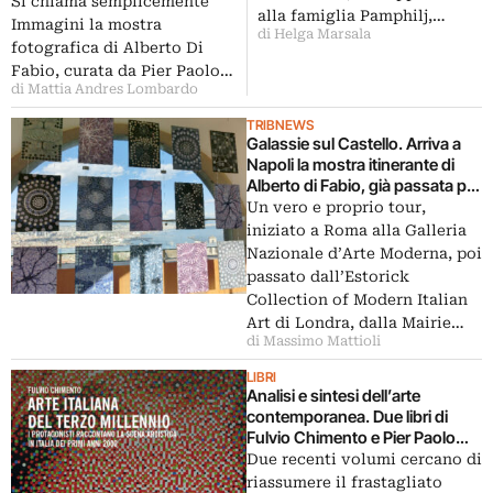
fotografici in mostra
Si chiama semplicemente
alla famiglia Pamphilj,…
all’ambasciata italiana della
Immagini la mostra
di Helga Marsala
capitale francese
fotografica di Alberto Di
Fabio, curata da Pier Paolo…
di Mattia Andres Lombardo
TRIBNEWS
Galassie sul Castello. Arriva a
Napoli la mostra itinerante di
Alberto di Fabio, già passata per
Roma, Londra, Parigi e Venezia:
Un vero e proprio tour,
ecco le immagini dell’opening a
iniziato a Roma alla Galleria
Castel Sant’Elmo
Nazionale d’Arte Moderna, poi
passato dall’Estorick
Collection of Modern Italian
Art di Londra, dalla Mairie…
di Massimo Mattioli
LIBRI
Analisi e sintesi dell’arte
contemporanea. Due libri di
Fulvio Chimento e Pier Paolo
Pancotto
Due recenti volumi cercano di
riassumere il frastagliato