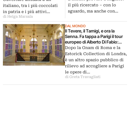
casa Lucherini – Berarducci:
eventi culturali. Nico Vascellari
il più ricercato – con lo
italiano, tra i più coccolati
chiccera lo cercate nella
apre le danze e Artribune vi
sguardo, ma anche con…
in patria e i più attivi…
fotogallery…
mostre le prime foto
di Helga Marsala
DAL MONDO
Il Tevere, il Tamigi, e ora la
Senna. Fa tappa a Parigi il tour
europeo di Alberto Di Fabio:
ecco foto e video dall’opening
Dopo la Gnam di Roma e la
alla mairie del quarto
Estorick Collection di Londra,
arrondissement
è un altro spazio pubblico di
rilievo ad accogliere a Parigi
le opere di…
di Greta Travagliati