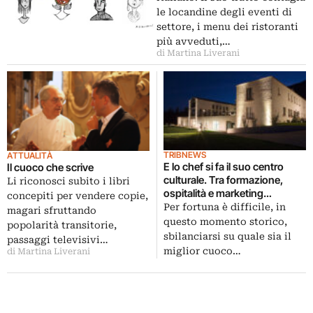
le locandine degli eventi di
settore, i menu dei ristoranti
più avveduti,…
di Martina Liverani
TRIBNEWS
ATTUALITÀ
E lo chef si fa il suo centro
Il cuoco che scrive
culturale. Tra formazione,
Li riconosci subito i libri
ospitalità e marketing
concepiti per vendere copie,
territoriale Niko Romito, forse il
Per fortuna è difficile, in
magari sfruttando
migliore cuoco italiano, apre in
questo momento storico,
popolarità transitorie,
Abruzzo Casadonna
sbilanciarsi su quale sia il
passaggi televisivi…
miglior cuoco…
di Martina Liverani