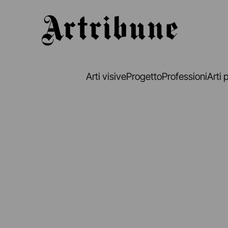
Artribune
Arti visive
Progetto
Professioni
Arti 