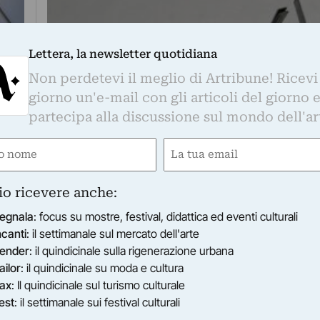
Lettera, la newsletter quotidiana
Non perdetevi il meglio di Artribune! Ricevi
giorno un'e-mail con gli articoli del giorno 
partecipa alla discussione sul mondo dell'ar
e
Email
gatorio)
(Obbligatorio)
io ricevere anche:
ARTI VISIVE
rca
egnala
: focus su mostre, festival, didattica ed eventi culturali
Mid-career alla riscossa. Ninì Santoro
ncanti
: il settimanale sul mercato dell'arte
Con Ninì Santoro e il Gruppo Uno – di cui è sta
ender
: il quindicinale sulla rigenerazione urbana
protagonisti…
ailor
: il quindicinale su moda e cultura
di Lorenzo Madaro
ax
: Il quindicinale sul turismo culturale
est
: il settimanale sui festival culturali
a riscossa. Kengiro Azuma