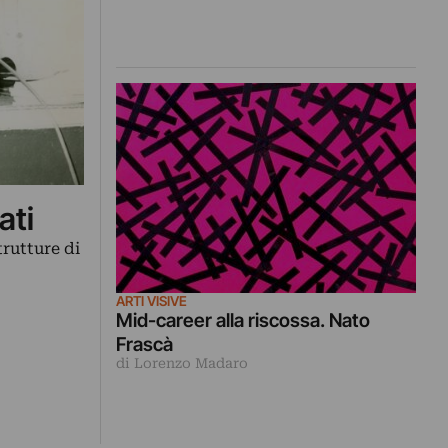
ati
trutture di
ARTI VISIVE
Mid-career alla riscossa. Nato
Frascà
di Lorenzo Madaro