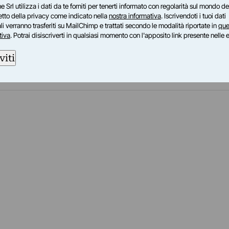
e Srl utilizza i dati da te forniti per tenerti informato con regolarità sul mondo del
che, nonostante abbiano alle spalle almeno quarant’anni d
petto della privacy come indicato nella
nostra informativa
. Iscrivendoti i tuoi dati
rriculum di ampio respiro, ormai storicizzato, oggi in Ita
i verranno trasferiti su MailChimp e trattati secondo le modalità riportate in
que
tiva
. Potrai disiscriverti in qualsiasi momento con l'apposito link presente nelle 
viti