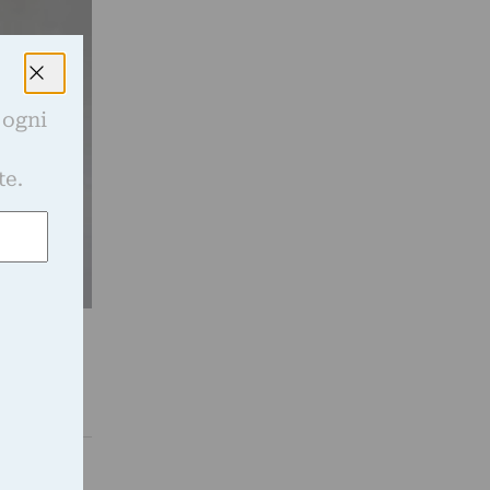
 ogni
e
te.
to uno dei