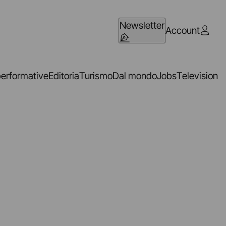
Newsletter
Account
performative
Editoria
Turismo
Dal mondo
Jobs
Television