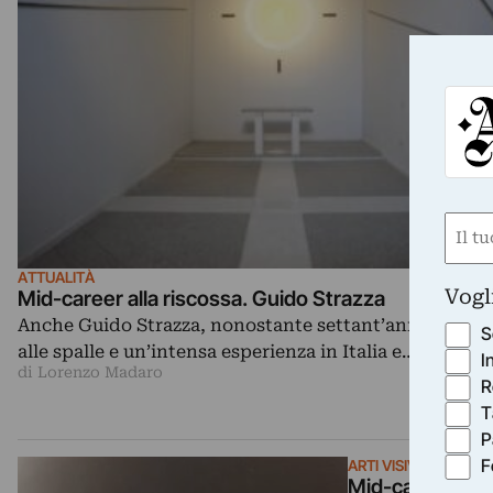
Nom
(Obbli
ATTUALITÀ
Nome
Vogl
Mid-career alla riscossa. Guido Strazza
Anche Guido Strazza, nonostante settant’anni di rice
S
alle spalle e un’intensa esperienza in Italia e…
I
di Lorenzo Madaro
R
T
P
F
ARTI VISIVE
Mid-career all