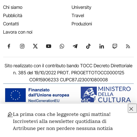
Chi siamo
University
Pubblicità
Travel
Contatti
Produzioni
Lavora con noi
Seguici su Facebook
Seguici su Instagram
Seguici su X
Seguici su YouTube
Seguici su WhatsApp
Seguici su Telegram
Seguici su TikTok
Seguici su Link
Seguici su
Segui
Sito realizzato con il contributo bando TOCC Decreto Direttoriale
n. 385 del 19/10/2022 PROT. PROGETTOTOCC0000125
COR15906233 CUPC87J23001080008
La prima cosa che leggerete ogni mattina!
© 2011-2026 ARTRIBUNE srl – Corso Vittorio Emanuele II, 287 –
Iscrivetevi alla newsletter quotidiana di
00186 Roma - P.I. 11381581005
Artribune per non perdere nessuna notizia
Privacy: Responsabile della protezione dei dati personali