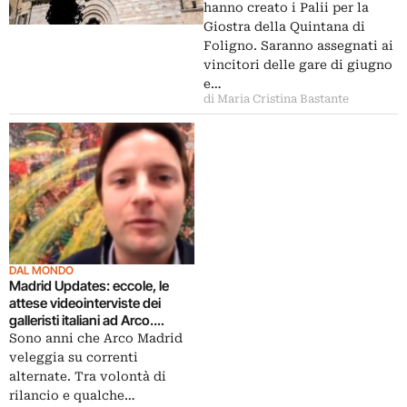
incontrano l’arte
hanno creato i Palii per la
contemporanea
Giostra della Quintana di
Foligno. Saranno assegnati ai
vincitori delle gare di giugno
e…
di Maria Cristina Bastante
DAL MONDO
Madrid Updates: eccole, le
attese videointerviste dei
galleristi italiani ad Arco.
Parlano Monitor,
Sono anni che Arco Madrid
Prometeogallery e Jerome
veleggia su correnti
Zodo
alternate. Tra volontà di
rilancio e qualche…