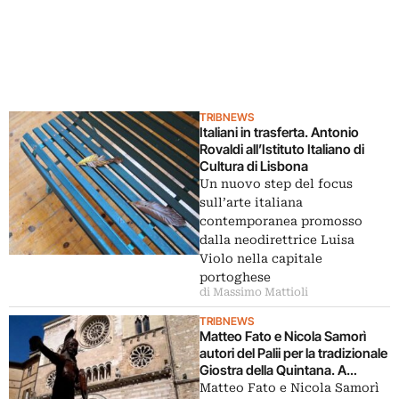
TRIBNEWS
Italiani in trasferta. Antonio
Rovaldi all’Istituto Italiano di
Cultura di Lisbona
Un nuovo step del focus
sull’arte italiana
contemporanea promosso
dalla neodirettrice Luisa
Violo nella capitale
portoghese
di Massimo Mattioli
TRIBNEWS
Matteo Fato e Nicola Samorì
autori del Palii per la tradizionale
Giostra della Quintana. A
Foligno, Dame e Cavalieri
Matteo Fato e Nicola Samorì