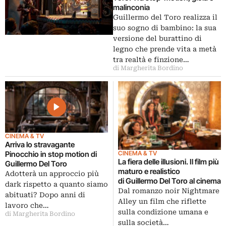
malinconia
Guillermo del Toro realizza il
suo sogno di bambino: la sua
versione del burattino di
legno che prende vita a metà
tra realtà e finzione…
di Margherita Bordino
CINEMA & TV
Arriva lo stravagante
CINEMA & TV
Pinocchio in stop motion di
La fiera delle illusioni. Il film più
Guillermo Del Toro
maturo e realistico
Adotterà un approccio più
di Guillermo Del Toro al cinema
dark rispetto a quanto siamo
Dal romanzo noir Nightmare
abituati? Dopo anni di
Alley un film che riflette
lavoro che…
sulla condizione umana e
di Margherita Bordino
sulla società…