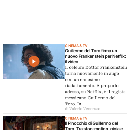
CINEMA & TV
Guillermo del Toro firma un
nuovo Frankenstein per Netflix:
il video
Il celebre Dottor Frankenstein
torna nuovamente in auge
con un ennesimo
riadattamento. A proporlo
adesso, su Netflix, è il regista
messicano Guillermo del
Toro. In…
di Valerio Veneruso
CINEMA & TV
Il Pinocchio di Guillermo del
Toro. Tra stop-motion, gioia e