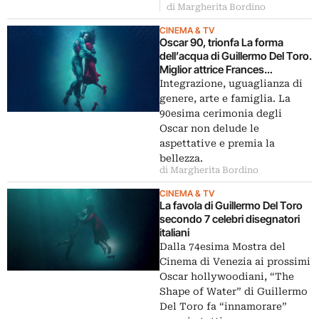
di Margherita Bordino
CINEMA & TV
Oscar 90, trionfa La forma
dell’acqua di Guillermo Del Toro.
Miglior attrice Frances
McDormand
Integrazione, uguaglianza di
genere, arte e famiglia. La
90esima cerimonia degli
Oscar non delude le
aspettative e premia la
bellezza.
di Margherita Bordino
CINEMA & TV
La favola di Guillermo Del Toro
secondo 7 celebri disegnatori
italiani
Dalla 74esima Mostra del
Cinema di Venezia ai prossimi
Oscar hollywoodiani, “The
Shape of Water” di Guillermo
Del Toro fa “innamorare”