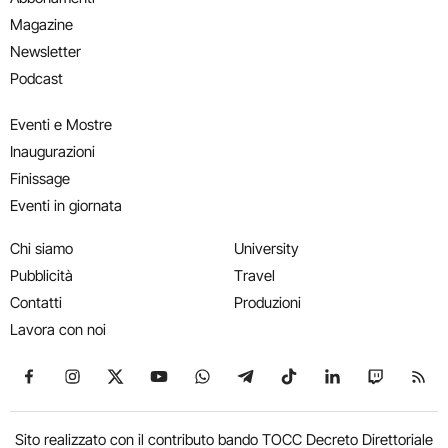
Magazine
Newsletter
Podcast
Eventi e Mostre
Inaugurazioni
Finissage
Eventi in giornata
Chi siamo
University
Pubblicità
Travel
Contatti
Produzioni
Lavora con noi
Seguici su Facebook
Seguici su Instagram
Seguici su X
Seguici su YouTube
Seguici su WhatsApp
Seguici su Telegram
Seguici su TikTok
Seguici su Link
Seguici su
Segui
Sito realizzato con il contributo bando TOCC Decreto Direttoriale