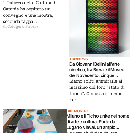
Il Palazzo della Cultura di
Catania ha ospitato un
convegno e una mostra,
seconda tappa…
di Calogero Pirrera
TRIBNEWS
Da Giovanni Bellini all’arte
cinetica, tra Brera e il Museo
del Novecento: cinque
postazioni multimediali, in
Siamo soliti ammirarle al
altrettanti musei di Milano, per
massimo del loro “stato di
parlare di restauro
forma”. Come se il tempo
per…
DAL MONDO
Milano e il Ticino unite nel nome
di arte e cultura. Parte da
Lugano Viavai, un ampio
progetto multidisciplinare, ce ne
Due realtà divise da una