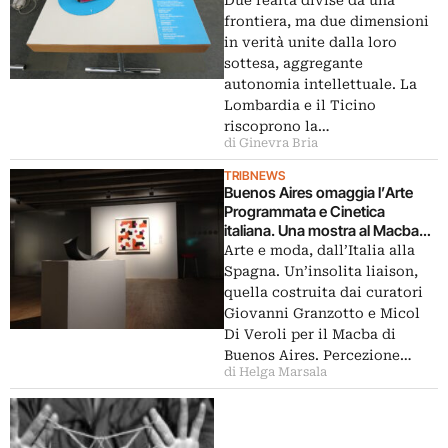
parla in video la responsabile
frontiera, ma due dimensioni
Aida Suljicic
in verità unite dalla loro
sottesa, aggregante
autonomia intellettuale. La
Lombardia e il Ticino
riscoprono la…
di Ginevra Bria
TRIBNEWS
Buenos Aires omaggia l’Arte
Programmata e Cinetica
italiana. Una mostra al Macba
raduna i maggiori artisti
Arte e moda, dall’Italia alla
dell’epoca, da Gianni Colombo
Spagna. Un’insolita liaison,
e Bruno Munari. E a sorpresa,
quella costruita dai curatori
c’è anche un link con la moda
Giovanni Granzotto e Micol
Di Veroli per il Macba di
Buenos Aires. Percezione…
di Helga Marsala