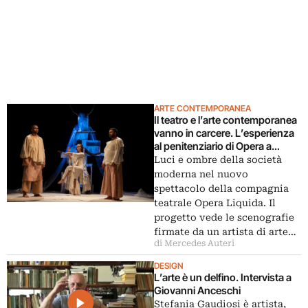
ARTE CONTEMPORANEA
Il teatro e l’arte contemporanea
vanno in carcere. L’esperienza
al penitenziario di Opera a
Milano
Luci e ombre della società
moderna nel nuovo
spettacolo della compagnia
teatrale Opera Liquida. Il
progetto vede le scenografie
firmate da un artista di arte…
di Mercedes Auteri
DESIGN
L’arte è un delfino. Intervista a
Giovanni Anceschi
Stefania Gaudiosi è artista,