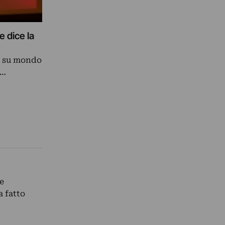
e dice la
a su mondo
a…
e
a fatto