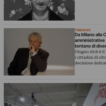
TRIBNEWS
Da Milano alla C
amministrative 
tentano di dive
Giugno 2016 è il
i cittadini di ol
decisione delica