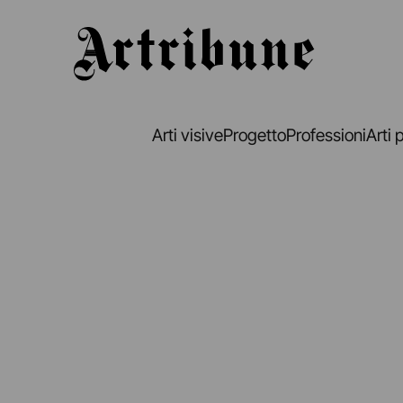
Artribune
Arti visive
Progetto
Professioni
Arti 