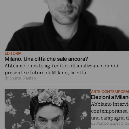
EDITORIA
Milano. Una città che sale ancora?
Abbiamo chiesto agli editori di analizzare con noi
presente e futuro di Milano, la città…
di Santa Nastro
ARTE CONTEMPORA
Elezioni a Mila
Abbiamo intervis
contemporanea in
una campagna da
di Marco Enrico G