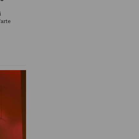
i
’arte