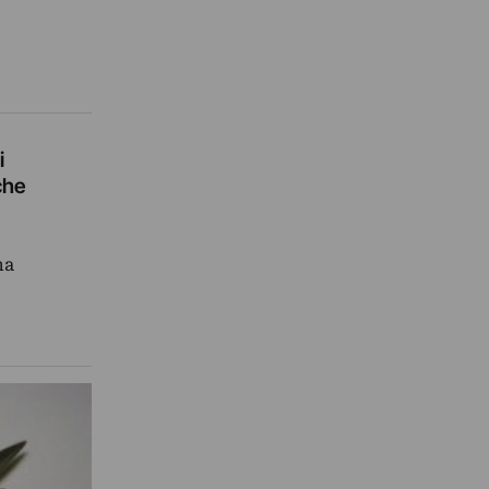
i
che
na