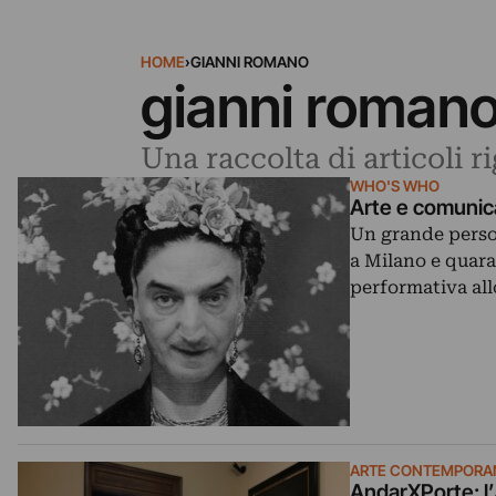
HOME
›
GIANNI ROMANO
gianni roman
Una raccolta di articoli 
WHO'S WHO
Arte e comunica
Un grande person
a Milano e quara
performativa al
ARTE CONTEMPORA
AndarXPorte: l’