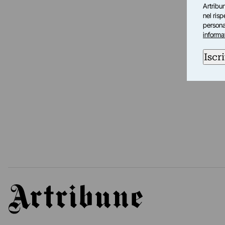
Artribun
nel ris
personal
informa
Iscri
Artribune