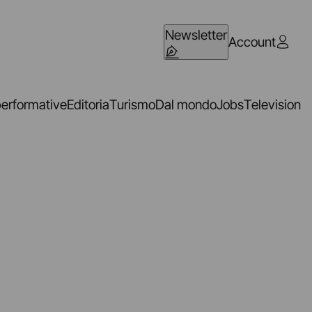
Newsletter
Account
performative
Editoria
Turismo
Dal mondo
Jobs
Television