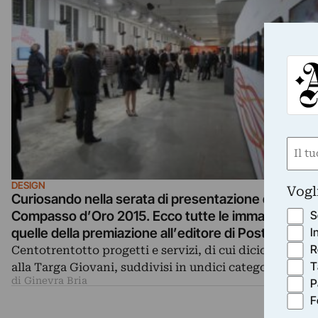
Nom
(Requ
First
DESIGN
Vogl
Curiosando nella serata di presentazione del
S
Compasso d’Oro 2015. Ecco tutte le immagini. An
I
quelle della premiazione all’editore di Postmedia
R
Gianni Romano
Centotrentotto progetti e servizi, di cui diciotto relati
T
alla Targa Giovani, suddivisi in undici categorie…
di Ginevra Bria
P
F