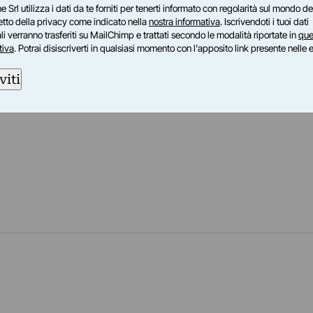
e Srl utilizza i dati da te forniti per tenerti informato con regolarità sul mondo del
petto della privacy come indicato nella
nostra informativa
. Iscrivendoti i tuoi dati
i verranno trasferiti su MailChimp e trattati secondo le modalità riportate in
que
tiva
. Potrai disiscriverti in qualsiasi momento con l'apposito link presente nelle 
viti