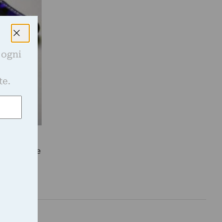
 ogni
e
te.
ul vivere e