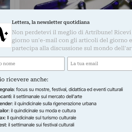
Lettera, la newsletter quotidiana
Non perdetevi il meglio di Artribune! Ricevi
giorno un'e-mail con gli articoli del giorno 
partecipa alla discussione sul mondo dell'ar
e
Email
ired)
(Required)
REPORT
io ricevere anche:
Tutti a casa
egnala
: focus su mostre, festival, didattica ed eventi culturali
che
Pareti & pareri in una collettiva che fa il punto s
ncanti
: il settimanale sul mercato dell'arte
sull’abitare. L’indirizzo?…
di Anita Pepe
ender
: il quindicinale sulla rigenerazione urbana
vi
ailor
: il quindicinale su moda e cultura
ax
: Il quindicinale sul turismo culturale
est
: il settimanale sui festival culturali