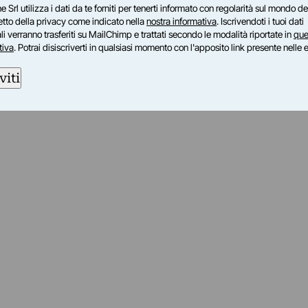
e Srl utilizza i dati da te forniti per tenerti informato con regolarità sul mondo del
petto della privacy come indicato nella
nostra informativa
. Iscrivendoti i tuoi dati
i verranno trasferiti su MailChimp e trattati secondo le modalità riportate in
que
tiva
. Potrai disiscriverti in qualsiasi momento con l'apposito link presente nelle 
viti