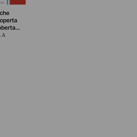
 che
coperta
Roberta
. A