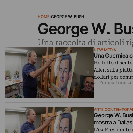
HOME
›
GEORGE W. BUSH
George W. Bu
Una raccolta di articoli 
NEW MEDIA
Una Guernica 
Ha fatto discuter
Allen sulla piatt
dollari per com
di Filippo Lorenzi
ARTE CONTEMPORA
George W. Bush 
mostra a Dallas
L’ex Presidente 