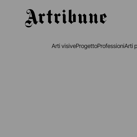
Artribune
Arti visive
Progetto
Professioni
Arti 