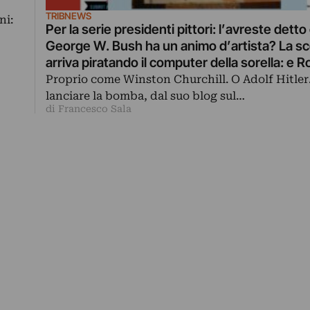
TRIBNEWS
ni:
Per la serie presidenti pittori: l’avreste detto
George W. Bush ha un animo d’artista? La s
arriva piratando il computer della sorella: e 
Smith, sul suo blog, si scatena…
Proprio come Winston Churchill. O Adolf Hitler
lanciare la bomba, dal suo blog sul…
di Francesco Sala