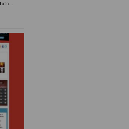
ntato…