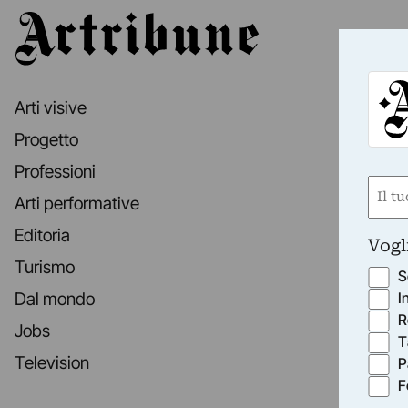
Artribune
Arti visive
Progetto
Professioni
Nom
Arti performative
(Obbli
Nome
Editoria
Vogl
Turismo
S
I
Dal mondo
R
Jobs
T
Television
P
F