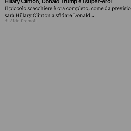
Hillary Clinton, Donald Trump e i super-eroi
Il piccolo scacchiere è ora completo, come da previsio
sarà Hillary Clinton a sfidare Donald…
di Aldo Premoli