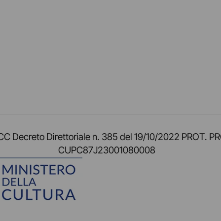
am
ok
inkedIn
su Twitch
ci su Rss
o TOCC Decreto Direttoriale n. 385 del 19/10/2022 
CUPC87J23001080008