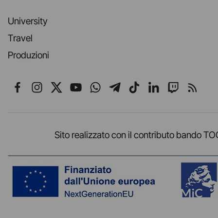
University
Travel
Produzioni
Seguici su Facebook
Seguici su Instagram
Seguici su X
Seguici su YouTube
Seguici su WhatsApp
Seguici su Telegr
Seguici su TikT
Seguici su L
Seguici 
Segui
Sito realizzato con il contributo band