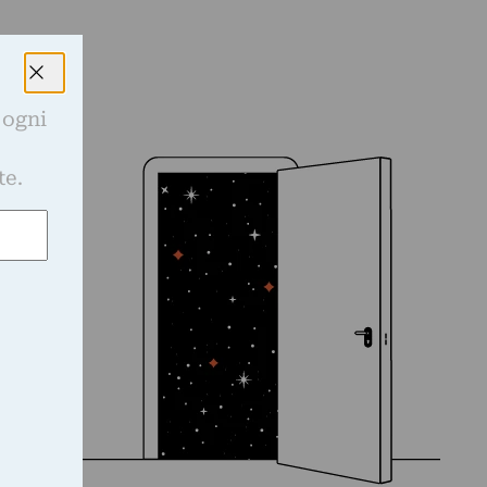
 ogni
e
te.