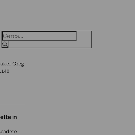
Cerca
mmaker Greg
1.140
ette in
 scadere