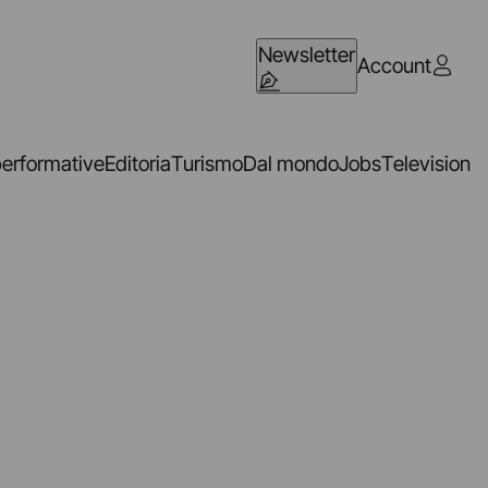
Newsletter
Account
performative
Editoria
Turismo
Dal mondo
Jobs
Television