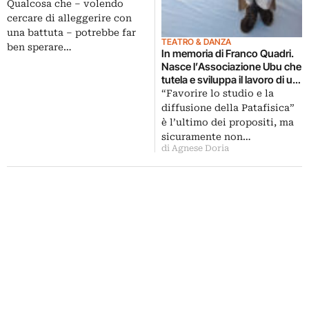
Falso. Basta analizzare le
Qualcosa che – volendo
elargizioni di Expo2015
cercare di alleggerire con
una battuta – potrebbe far
TEATRO & DANZA
ben sperare…
In memoria di Franco Quadri.
Nasce l’Associazione Ubu che
tutela e sviluppa il lavoro di un
grande uomo di teatro. Sulle
“Favorire lo studio e la
tracce della Patafisica
diffusione della Patafisica”
è l’ultimo dei propositi, ma
sicuramente non…
di Agnese Doria