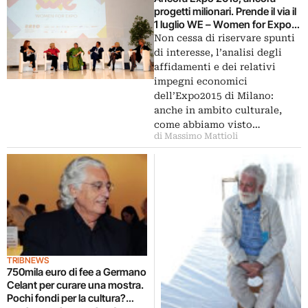
progetti milionari. Prende il via il
1 luglio WE – Women for Expo,
promosso con il Ministero degli
Non cessa di riservare spunti
Esteri e la Fondazione
di interesse, l’analisi degli
Mondadori: costerà 850mila
affidamenti e dei relativi
euro
impegni economici
dell’Expo2015 di Milano:
anche in ambito culturale,
come abbiamo visto…
di Massimo Mattioli
TRIBNEWS
750mila euro di fee a Germano
Celant per curare una mostra.
Pochi fondi per la cultura?