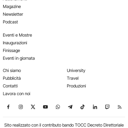
Magazine
Newsletter
Podcast
Eventi e Mostre
Inaugurazioni
Finissage
Eventi in giornata
Chi siamo
University
Pubblicità
Travel
Contatti
Produzioni
Lavora con noi
Seguici su Facebook
Seguici su Instagram
Seguici su X
Seguici su YouTube
Seguici su WhatsApp
Seguici su Telegram
Seguici su TikTok
Seguici su Link
Seguici su
Segui
Sito realizzato con il contributo bando TOCC Decreto Direttoriale