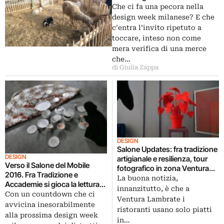
Touch Base e il ritorno del tatto
Che ci fa una pecora nella
e dalla sensorialità
design week milanese? E che
c’entra l’invito ripetuto a
toccare, inteso non come
mera verifica di una merce
che…
di Giulia Zappa
DESIGN
Salone Updates: fra tradizione
DESIGN
artigianale e resilienza, tour
Verso il Salone del Mobile
fotografico in zona Ventura
2016. Fra Tradizione e
Lambrate
La buona notizia,
Accademie si gioca la lettura
innanzitutto, è che a
del presente e del futuro di
Con un countdown che ci
Ventura Lambrate i
Ventura Lambrate
avvicina inesorabilmente
ristoranti usano solo piatti
alla prossima design week
in…