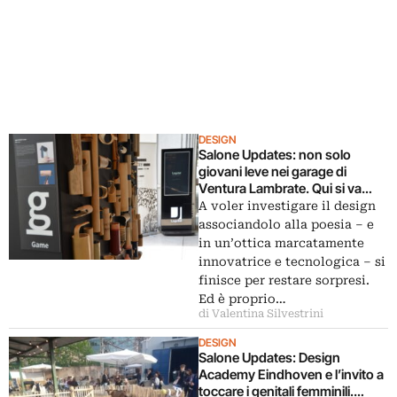
DESIGN
Salone Updates: non solo
giovani leve nei garage di
Ventura Lambrate. Qui si va
anche per ricordarsi che “senza
A voler investigare il design
poesia non esiste progetto”.
associandolo alla poesia – e
Con un occhio all’high-tech
in un’ottica marcatamente
innovatrice e tecnologica – si
finisce per restare sorpresi.
Ed è proprio…
di Valentina Silvestrini
DESIGN
Salone Updates: Design
Academy Eindhoven e l’invito a
toccare i genitali femminili.