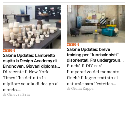
DESIGN
Salone Updates: breve
DESIGN
training per “fuorisalonisti”
Salone Updates: Lambretto
disorientati. Fra underground
ospita la Design Academy di
ed established, non si può
Eindhoven. Giovani diplomati
Finché il DIY sarà
mancare Ventura-Lambrate:
svelano il lato partecipativo del
Di recente il New York
l’imperativo del momento,
quest’anno dotato di
design. Manualità e tecnica, al
Times l’ha definita la
finché il legno trattato al
navetta…
servizio della creatività
migliore scuola di design al
naturale sarà l’estetica…
di Giulia Zappa
mondo.…
di Ginevra Bria