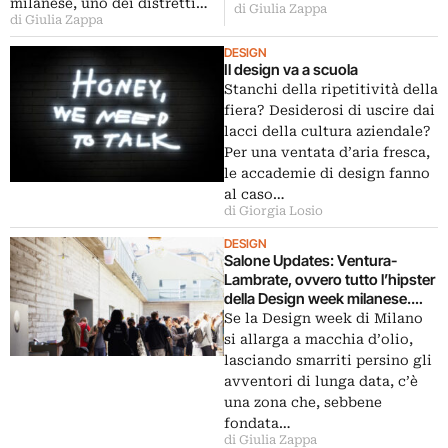
milanese, uno dei distretti…
di Giulia Zappa
di Giulia Zappa
DESIGN
Il design va a scuola
Stanchi della ripetitività della
fiera? Desiderosi di uscire dai
lacci della cultura aziendale?
Per una ventata d’aria fresca,
le accademie di design fanno
al caso…
di Giorgia Losio
DESIGN
Salone Updates: Ventura-
Lambrate, ovvero tutto l’hipster
della Design week milanese.
Dagli olandesi di Eindhoven ai
Se la Design week di Milano
maestri di Robot City, ecco
si allarga a macchia d’olio,
cosa cercare nel distretti più
lasciando smarriti persino gli
giovane e rampante
avventori di lunga data, c’è
una zona che, sebbene
fondata…
di Giulia Zappa