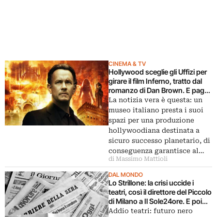
CINEMA & TV
Hollywood sceglie gli Uffizi per
girare il film Inferno, tratto dal
romanzo di Dan Brown. E paga
230mila euro: eppure il museo è
La notizia vera è questa: un
costretto quasi a scusarsi…
museo italiano presta i suoi
spazi per una produzione
hollywoodiana destinata a
sicuro successo planetario, di
conseguenza garantisce al…
di Massimo Mattioli
DAL MONDO
Lo Strillone: la crisi uccide i
teatri, così il direttore del Piccolo
di Milano a Il Sole24ore. E poi
Rockwell, asta per Koons…
Addio teatri: futuro nero