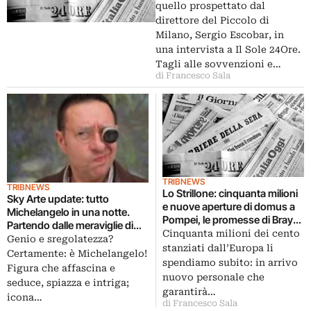
quello prospettato dal
direttore del Piccolo di
Milano, Sergio Escobar, in
una intervista a Il Sole 24Ore.
Tagli alle sovvenzioni e…
di Francesco Sala
TRIBNEWS
TRIBNEWS
Lo Strillone: cinquanta milioni
Sky Arte update: tutto
e nuove aperture di domus a
Michelangelo in una notte.
Pompei, le promesse di Bray
Partendo dalle meraviglie di
su La Repubblica. E poi Calder
Cinquanta milioni dei cento
una Cappella Sistina svelata in
Genio e sregolatezza?
alla Beyeler, anteprima per
stanziati dall’Europa li
tutto il suo magico splendore,
Certamente: è Michelangelo!
museo di Renzo Piano a
spendiamo subito: in arrivo
arrivando alle suggestioni di
Figura che affascina e
Trento, Dan Brown porta
nuovo personale che
un possibile e misterioso…
seduce, spiazza e intriga;
turisti a Firenze…
Codice!
garantirà…
icona…
di Francesco Sala