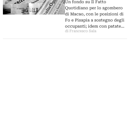
Antonio Socci fa il Dan Brown,
Un fondo su Il Fatto
Massimo Pulini, sfilate agli
Quotidiano per lo sgombero
Uffizi…
di Macao, con le posizioni di
Fo e Pisapia a sostegno degli
occupanti; idem con patate…
di Francesco Sala