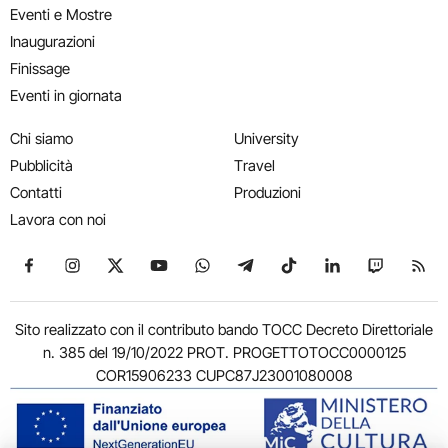
Eventi e Mostre
Inaugurazioni
Finissage
Eventi in giornata
Chi siamo
University
Pubblicità
Travel
Contatti
Produzioni
Lavora con noi
Seguici su Facebook
Seguici su Instagram
Seguici su X
Seguici su YouTube
Seguici su WhatsApp
Seguici su Telegram
Seguici su TikTok
Seguici su Link
Seguici su
Segui
Sito realizzato con il contributo bando TOCC Decreto Direttoriale
n. 385 del 19/10/2022 PROT. PROGETTOTOCC0000125
COR15906233 CUPC87J23001080008