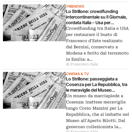
TRIBNEWS
Lo Strillone: crowdfunding
intercontinentale su Il Giornale,
cordata Italia – Usa per
restaurare il busto di Francesco
Crowdfunding tra Italia e USA
d’Este del Bernini. E poi Editalia
per restaurare il busto di
al Salone del Libro, Mike Kelley
Francesco d’Este realizzato
all’Hangar, arriva l’Inferno di
dal Bernini, conservato a
Dan Brown…
Modena e ferito dal terremoto
in Emilia: a…
di Francesco Sala
CINEMA & TV
Lo Strillone: passeggiata a
Cosenza per La Repubblica, tra
le meraviglie del Museo
all’Aperto Bilotti. E poi libri
Un museo da marciapiede a
antichi in mostra ma senza
Cosenza: inattese meraviglie
Dell’Utri, Manet al cinema, l’arte
lungo Corso Mazzini per La
sacra di Manzù…
Repubblica, che si imbatte nel
Museo all’Aperto Bilotti. Dal
generoso collezionista la…
di Francesco Sala