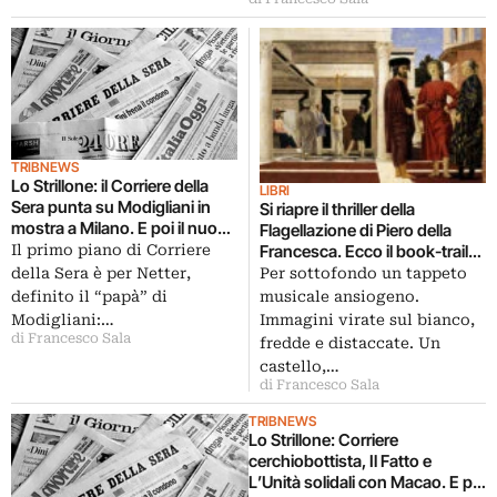
TRIBNEWS
Lo Strillone: il Corriere della
LIBRI
Sera punta su Modigliani in
Si riapre il thriller della
mostra a Milano. E poi il nuovo
Flagellazione di Piero della
libro di Dan Brown, Bartolini da
Francesca. Ecco il book-trailer
Il primo piano di Corriere
De Carlo, cinema d’artista a
del libro che vuole scardinare
Per sottofondo un tappeto
della Sera è per Netter,
Catanzaro…
secoli di identificazioni:
musicale ansiogeno.
definito il “papà” di
frugando tra i segreti di casa
Immagini virate sul bianco,
Modigliani:…
Montefeltro
di Francesco Sala
fredde e distaccate. Un
castello,…
di Francesco Sala
TRIBNEWS
Lo Strillone: Corriere
cerchiobottista, Il Fatto e
L’Unità solidali con Macao. E poi