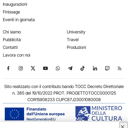
Inaugurazioni
Finissage
Eventi in giornata
Chi siamo
University
Pubblicità
Travel
Contatti
Produzioni
Lavora con noi
Seguici su Facebook
Seguici su Instagram
Seguici su X
Seguici su YouTube
Seguici su WhatsApp
Seguici su Telegram
Seguici su TikTok
Seguici su Link
Seguici su
Segui
Sito realizzato con il contributo bando TOCC Decreto Direttoriale
n. 385 del 19/10/2022 PROT. PROGETTOTOCC0000125
COR15906233 CUPC87J23001080008