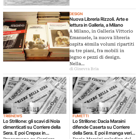
DESIGN
Nuova Libreria Rizzoli. Arte e
lettura in Galleria, a Milano
A Milano, in Galleria Vittorio
Emanuele, la nuova libreria
ospita 40mila volumi ripartiti
su tre piani, fra mobili in
legno e pezzi di design.
Nella…
di Ginevra Bria
TRIBNEWS
FUMETTI
Lo Strillone: gli scavi di Nola
Lo Strillone: Dacia Maraini
dimenticati su Corriere della
difende Caserta su Corriere
Sera. E poi Crepax in
della Sera. E poi il manga verità
Portogallo, la Cecenia di
su Fukushima, in mostra i finti