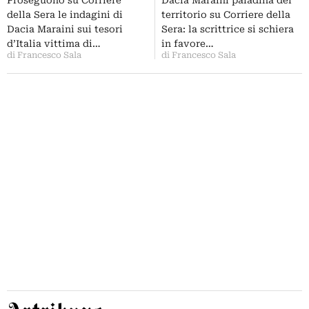
Proseguono su Corriere
Dacia Maraini paladina del
Monteleone, Pericoli
Modigliani…
della Sera le indagini di
territorio su Corriere della
scrittore…
Dacia Maraini sui tesori
Sera: la scrittrice si schiera
d’Italia vittima di…
in favore…
di Francesco Sala
di Francesco Sala