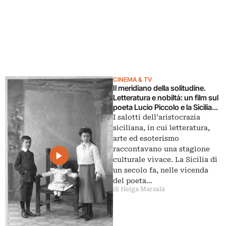
CINEMA & TV
Il meridiano della solitudine.
Letteratura e nobiltà: un film sul
poeta Lucio Piccolo e la Sicilia
d’un secolo fa
I salotti dell’aristocrazia
siciliana, in cui letteratura,
arte ed esoterismo
raccontavano una stagione
culturale vivace. La Sicilia di
un secolo fa, nelle vicenda
del poeta…
di Helga Marsala