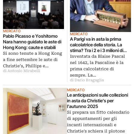
MERCATO
MERCATO
Pablo Picasso e Yoshitomo
A Parigi va in asta la prima
Nara hanno guidato le aste di
calcolatrice della storia. La
Hong Kong: caute e stabili
stima? Tra i 2 e i 3 milioni di
Si sono tenute a Hong Kong
euro
Inventata da Blaise Pascal
a fine settembre le aste di
nel 1642, la Pascaline è la
Christie’s, Phillips e…
prima calcolatrice di
di Antonio Mirabelli
sempre. La…
di Dario Bragaglia
MERCATO
Le anticipazioni sulle collezioni
in asta da Christie’s per
l’autunno 2025
Si prepara un fitto calendario
di appuntamenti per gli
incanti internazionali e
Christie's schiera il plotone