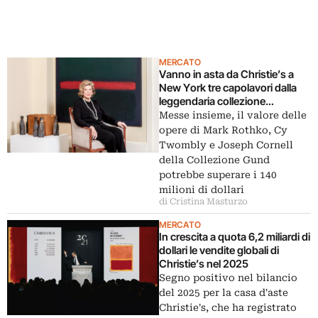
MERCATO
Vanno in asta da Christie’s a
New York tre capolavori dalla
leggendaria collezione
americana di Agnes Gund
Messe insieme, il valore delle
opere di Mark Rothko, Cy
Twombly e Joseph Cornell
della Collezione Gund
potrebbe superare i 140
milioni di dollari
di Cristina Masturzo
MERCATO
In crescita a quota 6,2 miliardi di
dollari le vendite globali di
Christie’s nel 2025
Segno positivo nel bilancio
del 2025 per la casa d'aste
Christie's, che ha registrato