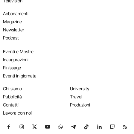
Television
Abbonamenti
Magazine
Newsletter
Podcast
Eventi e Mostre
Inaugurazioni
Finissage
Eventi in giornata
Chi siamo
University
Pubblicità
Travel
Contatti
Produzioni
Lavora con noi
Seguici su Facebook
Seguici su Instagram
Seguici su X
Seguici su YouTube
Seguici su WhatsApp
Seguici su Telegram
Seguici su TikTok
Seguici su Link
Seguici su
Segui