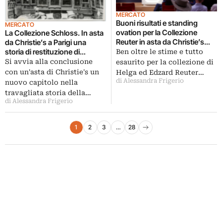
MERCATO
Buoni risultati e standing
MERCATO
ovation per la Collezione
La Collezione Schloss. In asta
Reuter in asta da Christie’s
da Christie’s a Parigi una
Parigi
storia di restituzione di
Ben oltre le stime e tutto
successo
Si avvia alla conclusione
esaurito per la collezione di
con un'asta di Christie's un
Helga ed Edzard Reuter…
di Alessandra Frigerio
nuovo capitolo nella
travagliata storia della…
di Alessandra Frigerio
Paginazione degli articoli
1
2
3
…
28
Pagina successiva