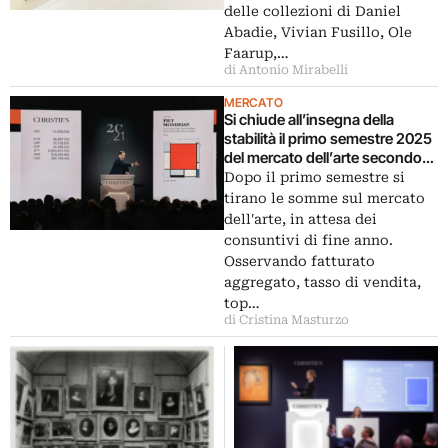
delle collezioni di Daniel
Abadie, Vivian Fusillo, Ole
Faarup,…
di Antonio Mirabelli
MERCATO
Si chiude all’insegna della
stabilità il primo semestre 2025
del mercato dell’arte secondo
Christie’s
Dopo il primo semestre si
tirano le somme sul mercato
dell'arte, in attesa dei
consuntivi di fine anno.
Osservando fatturato
aggregato, tasso di vendita,
top…
di Cristina Masturzo