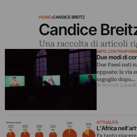
HOME
›
CANDICE BREITZ
Candice Breit
Una raccolta di articoli r
ARTE CONTEMPORA
Due modi di con
Due Paesi nati su
opposte: la via 
orgoglio dopo…
di Niccolò Lucarel
ATTUALITÀ
L’Africa nell’ar
Fa tanto piacere 