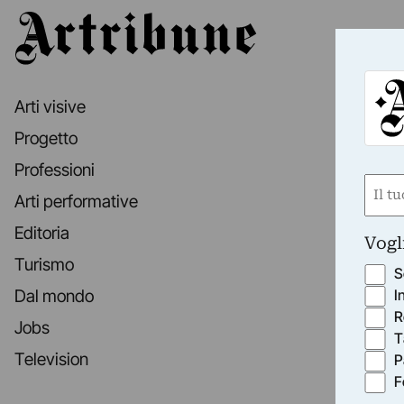
Artribune
Arti visive
Progetto
Professioni
Nom
Arti performative
(Requ
First
Editoria
Vogl
Turismo
S
I
Dal mondo
R
Jobs
T
Television
P
F