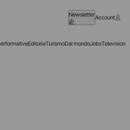
Newsletter
Account
performative
Editoria
Turismo
Dal mondo
Jobs
Television