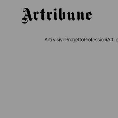
Artribune
Arti visive
Progetto
Professioni
Arti 