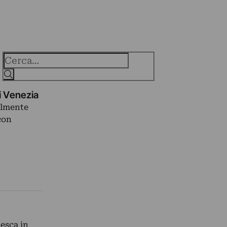
Cerca
i Venezia
ralmente
con
pesca in