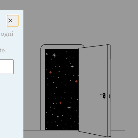
 ogni
e
te.