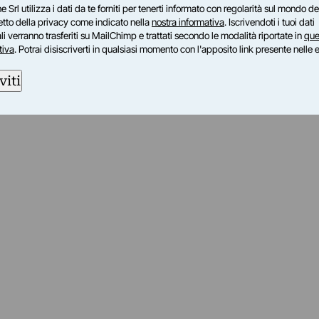
e Srl utilizza i dati da te forniti per tenerti informato con regolarità sul mondo del
petto della privacy come indicato nella
nostra informativa
. Iscrivendoti i tuoi dati
i verranno trasferiti su MailChimp e trattati secondo le modalità riportate in
que
tiva
. Potrai disiscriverti in qualsiasi momento con l'apposito link presente nelle 
viti