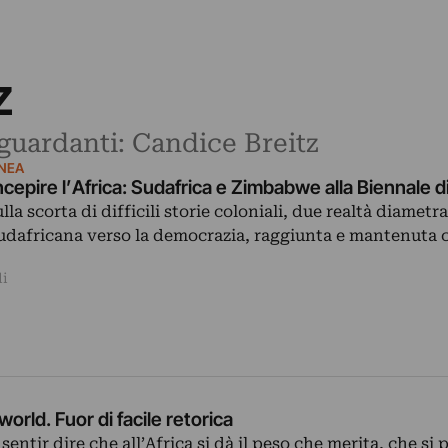
z
iguardanti: Candice Breitz
NEA
cepire l’Africa: Sudafrica e Zimbabwe alla Biennale d
lla scorta di difficili storie coloniali, due realtà diamet
sudafricana verso la democrazia, raggiunta e mantenuta 
li
tworld. Fuor di facile retorica
sentir dire che all’Africa si dà il peso che merita, che si 