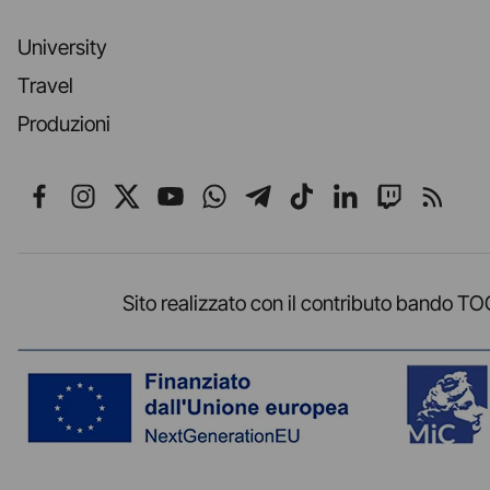
University
Travel
Produzioni
Seguici su Facebook
Seguici su Instagram
Seguici su X
Seguici su YouTube
Seguici su WhatsApp
Seguici su Telegr
Seguici su TikT
Seguici su L
Seguici 
Segui
Sito realizzato con il contributo band