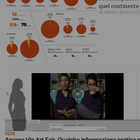
quel continente 
di Marco Enrico G
FIERE
Ancora Vip Art Fair. Qualche informazione pratica 