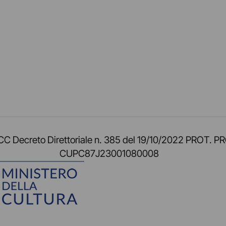
am
ok
inkedIn
su Twitch
ci su Rss
o TOCC Decreto Direttoriale n. 385 del 19/10/2022 
CUPC87J23001080008