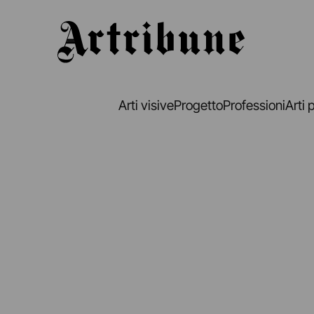
Artribune
Arti visive
Progetto
Professioni
Arti 