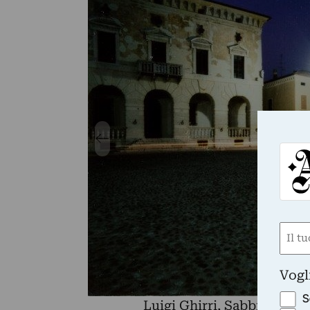
Nom
(Obbli
Nome
Vogl
S
Luigi Ghirri, Sabbioneta, 