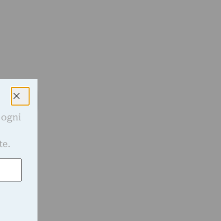
 ogni
e
te.