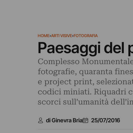
HOME
›
ARTI VISIVE
›
FOTOGRAFIA
Paesaggi del p
Complesso Monumentale di
fotografie, quaranta fine
e project print, selezion
codici miniati. Riquadri 
scorci sull’umanità dell’i
di Ginevra Bria
25/07/2016