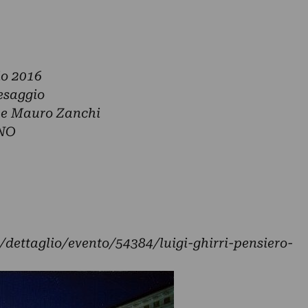
io 2016
esaggio
i e Mauro Zanchi
NO
dettaglio/evento/54384/luigi-ghirri-pensiero-