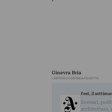
Ginevra Bria
L'ARTICOLO CONTINUA PIÙ SOTTO
Fest, il settima
Scenari, polit
architettura, 