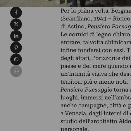
Condividi su Facebook
Per la prima volta, Berga
(Scandiano, 1943 – Roncoce
Condividi su X
di Astino,
Pensiero Paesag
Condividi su LinkedIn
Le cornici di legno chiar
entrare, talvolta chimicame
Condividi su Pinterest
infine fondersi con essi. 
Condividi su WhatsApp
degli altari, l’orizzonte de
paese e del mare quando in
Condividi su Email
un’intimità visiva che descr
territori più o meno noti.
Pensiero Paesaggio
torna a
luoghi, immersi nell’ambra.
anche campagne, città e g
a Venezia, dagli interni di
studio dell’architetto
Aldo
personale.