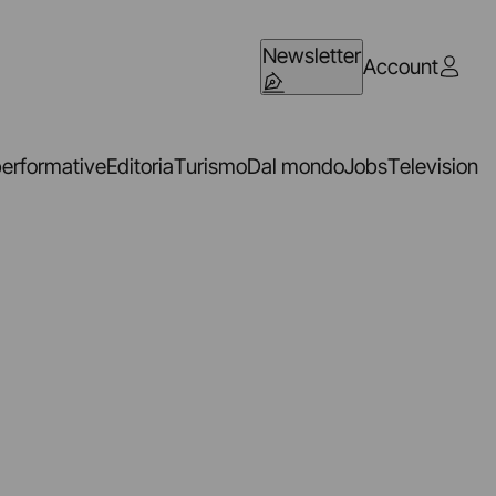
Newsletter
Account
performative
Editoria
Turismo
Dal mondo
Jobs
Television