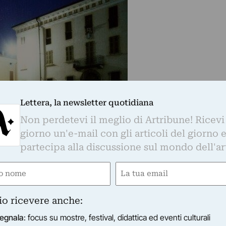
Lettera, la newsletter quotidiana
Non perdetevi il meglio di Artribune! Ricevi
giorno un'e-mail con gli articoli del giorno 
partecipa alla discussione sul mondo dell'ar
e
Email
gatorio)
(Obbligatorio)
1 / 6
io ricevere anche:
egnala
: focus su mostre, festival, didattica ed eventi culturali
1989