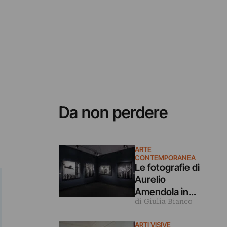
Da non perdere
ARTE
CONTEMPORANEA
Le fotografie di
Aurelio
Amendola in
di Giulia Bianco
dialogo coi
capolavori
ARTI VISIVE