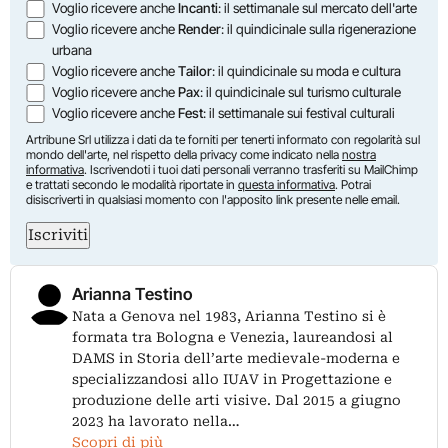
Voglio ricevere anche
Incanti
: il settimanale sul mercato dell'arte
Voglio ricevere anche
Render
: il quindicinale sulla rigenerazione
urbana
Voglio ricevere anche
Tailor
: il quindicinale su moda e cultura
Voglio ricevere anche
Pax
: il quindicinale sul turismo culturale
Voglio ricevere anche
Fest
: il settimanale sui festival culturali
Artribune Srl utilizza i dati da te forniti per tenerti informato con regolarità sul
mondo dell'arte, nel rispetto della privacy come indicato nella
nostra
informativa
. Iscrivendoti i tuoi dati personali verranno trasferiti su MailChimp
e trattati secondo le modalità riportate in
questa informativa
. Potrai
disiscriverti in qualsiasi momento con l'apposito link presente nelle email.
Iscriviti
Arianna Testino
Nata a Genova nel 1983, Arianna Testino si è
formata tra Bologna e Venezia, laureandosi al
DAMS in Storia dell’arte medievale-moderna e
specializzandosi allo IUAV in Progettazione e
produzione delle arti visive. Dal 2015 a giugno
2023 ha lavorato nella…
Scopri di più