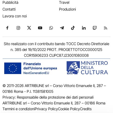
Pubblicità
Travel
Contatti
Produzioni
Lavora con noi
Seguici su Facebook
Seguici su Instagram
Seguici su X
Seguici su YouTube
Seguici su WhatsApp
Seguici su Telegram
Seguici su TikTok
Seguici su Link
Seguici su
Segui
Sito realizzato con il contributo bando TOCC Decreto Direttoriale
n. 385 del 19/10/2022 PROT. PROGETTOTOCC0000125
COR15906233 CUPC87J23001080008
© 2011-2026 ARTRIBUNE srl – Corso Vittorio Emanuele II, 287 –
00186 Roma - P.I. 11381581005
Privacy: Responsabile della protezione dei dati personali
ARTRIBUNE srl – Corso Vittorio Emanuele II, 287 – 00186 Roma
Termini e condizioni
Privacy Policy
Cookie Policy
Credits