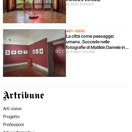
di Aldo Premoli
ARTI VISIVE
La città come paesaggio
umano. Succede nelle
fotografie di Matilde Damele in
di Fabio Petrelli
mostra a Roma
Artribune
Arti visive
Progetto
Professioni