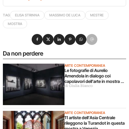
TAG
ELISA STRINNA
MASSIMO DE LUCA
MESTRE
MOSTRA
Condividi su Facebook
Condividi su X
Condividi su LinkedIn
Condividi su Pinterest
Condividi su WhatsApp
Condividi su Email
Da non perdere
ARTE CONTEMPORANEA
Le fotografie di Aurelio
Amendola in dialogo coi
capolavori dell’arte in mostra a
di Giulia Bianco
Milano
ARTE CONTEMPORANEA
11 artiste dell’Asia Centrale
rileggono la Turandot in questa
mostra a Venezia