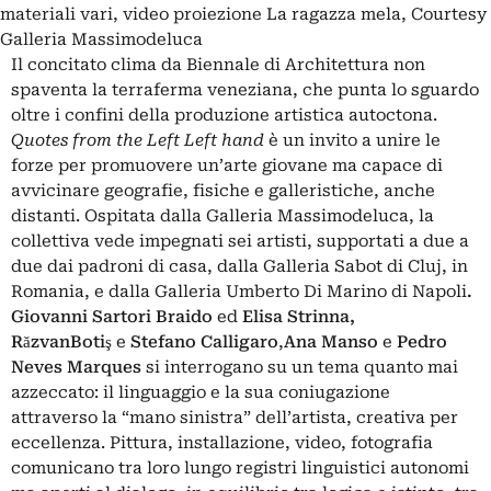
materiali vari, video proiezione La ragazza mela, Courtesy
Galleria Massimodeluca
Il concitato clima da Biennale di Architettura non
spaventa la terraferma veneziana, che punta lo sguardo
oltre i confini della produzione artistica autoctona.
Quotes from the Left Left hand
è un invito a unire le
forze per promuovere un’arte giovane ma capace di
avvicinare geografie, fisiche e galleristiche, anche
distanti. Ospitata dalla Galleria Massimodeluca, la
collettiva vede impegnati sei artisti, supportati a due a
due dai padroni di casa, dalla Galleria Sabot di Cluj, in
Romania, e dalla Galleria Umberto Di Marino di Napoli
.
Giovanni Sartori Braido
ed
Elisa Strinna
,
Răzvan
Botiş
e
Stefano Calligaro
,
Ana Manso
e
Pedro
Neves Marques
si interrogano su un tema quanto mai
azzeccato: il linguaggio e la sua coniugazione
attraverso la “mano sinistra” dell’artista, creativa per
eccellenza. Pittura, installazione, video, fotografia
comunicano tra loro lungo registri linguistici autonomi