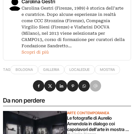
Carolina Gestri
Carolina Gestri (Firenze, 1989) è storica dell’arte
e curatrice. Dopo alcune esperienze in realtà
come CCC Strozzina (Firenze), Compagnia
Virgilio Sieni (Firenze) e Viafarini DOCVA
(Milano), nel 2013 viene selezionata per
CAMPO13, corso di formazione per curatori della
Fondazione Sandretto…
Scopri di più
TAG
BOLOGNA
GALLERIA
LOCALEDUE
MOSTRA
Condividi su Facebook
Condividi su X
Condividi su LinkedIn
Condividi su Pinterest
Condividi su WhatsApp
Condividi su Email
Da non perdere
ARTE CONTEMPORANEA
Le fotografie di Aurelio
Amendola in dialogo coi
capolavori dell’arte in mostra a