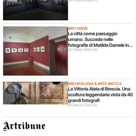
di Giulia Bianco
Milano
ARTI VISIVE
La città come paesaggio
umano. Succede nelle
fotografie di Matilde Damele in
di Fabio Petrelli
mostra a Roma
ARCHEOLOGIA & ARTE ANTICA
La Vittoria Alata di Brescia. Una
scultura leggendaria vista da 40
grandi fotografi
di Paolo Cuccia
Artribune