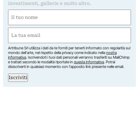
investimenti, gallerie e molto altro.
Nome
(Obbligatorio)
Nome
Email
(Obbligatorio)
Artribune Srl utilizza i dati da te forniti per tenerti informato con regolarità sul
mondo dell'arte, nel rispetto della privacy come indicato nella
nostra
informativa
. Iscrivendoti i tuoi dati personali verranno trasferiti su MailChimp
e trattati secondo le modalità riportate in
questa informativa
. Potrai
disiscriverti in qualsiasi momento con l'apposito link presente nelle email.
Iscriviti