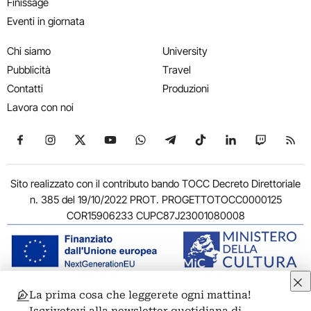
Finissage
Eventi in giornata
Chi siamo
University
Pubblicità
Travel
Contatti
Produzioni
Lavora con noi
Seguici su Facebook
Seguici su Instagram
Seguici su X
Seguici su YouTube
Seguici su WhatsApp
Seguici su Telegram
Seguici su TikTok
Seguici su Link
Seguici su
Segui
Sito realizzato con il contributo bando TOCC Decreto Direttoriale
n. 385 del 19/10/2022 PROT. PROGETTOTOCC0000125
COR15906233 CUPC87J23001080008
La prima cosa che leggerete ogni mattina!
© 2011-2026 ARTRIBUNE srl – Corso Vittorio Emanuele II, 287 –