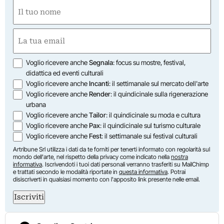
Nome
(Obbligatorio)
Nome
Email
(Obbligatorio)
Opzioni
Voglio ricevere anche
Segnala
: focus su mostre, festival,
didattica ed eventi culturali
Voglio ricevere anche
Incanti
: il settimanale sul mercato dell'arte
Voglio ricevere anche
Render
: il quindicinale sulla rigenerazione
urbana
Voglio ricevere anche
Tailor
: il quindicinale su moda e cultura
Voglio ricevere anche
Pax
: il quindicinale sul turismo culturale
Voglio ricevere anche
Fest
: il settimanale sui festival culturali
Artribune Srl utilizza i dati da te forniti per tenerti informato con regolarità sul
mondo dell'arte, nel rispetto della privacy come indicato nella
nostra
informativa
. Iscrivendoti i tuoi dati personali verranno trasferiti su MailChimp
e trattati secondo le modalità riportate in
questa informativa
. Potrai
disiscriverti in qualsiasi momento con l'apposito link presente nelle email.
Iscriviti