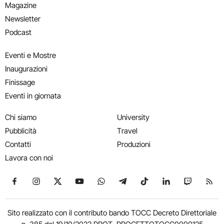
Magazine
Newsletter
Podcast
Eventi e Mostre
Inaugurazioni
Finissage
Eventi in giornata
Chi siamo
University
Pubblicità
Travel
Contatti
Produzioni
Lavora con noi
Seguici su Facebook
Seguici su Instagram
Seguici su X
Seguici su YouTube
Seguici su WhatsApp
Seguici su Telegram
Seguici su TikTok
Seguici su Link
Seguici su
Segui
Sito realizzato con il contributo bando TOCC Decreto Direttoriale