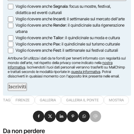
Opzioni
Voglio ricevere anche
Segnala
: focus su mostre, festival,
didattica ed eventi culturali
Voglio ricevere anche
Incanti
: il settimanale sul mercato dell'arte
Voglio ricevere anche
Render
: il quindicinale sulla rigenerazione
urbana
Voglio ricevere anche
Tailor
: il quindicinale su moda e cultura
Voglio ricevere anche
Pax
: il quindicinale sul turismo culturale
Voglio ricevere anche
Fest
: il settimanale sui festival culturali
Artribune Srl utilizza i dati da te forniti per tenerti informato con regolarità sul
mondo dell'arte, nel rispetto della privacy come indicato nella
nostra
informativa
. Iscrivendoti i tuoi dati personali verranno trasferiti su MailChimp
e trattati secondo le modalità riportate in
questa informativa
. Potrai
disiscriverti in qualsiasi momento con l'apposito link presente nelle email.
Iscriviti
TAG
FIRENZE
GALLERIA
GALLERIA IL PONTE
MOSTRA
Condividi su Facebook
Condividi su X
Condividi su LinkedIn
Condividi su Pinterest
Condividi su WhatsApp
Condividi su Email
Da non perdere