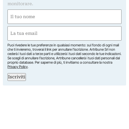
monitorare.
Nome
(Obbligatorio)
Nome
Email
(Obbligatorio)
Puoi rivedere le tue preferenze in qualsiasi momento: sul fondo di ogni mail
che ti invieremo, troverai il link per annullare l’iscrizione. Artribune Srl non
cederà i tuoi dati a terze parti e utilizzerà i tuoi dati secondo le tue indicazioni.
Se scegli di annullare l’iscrizione, Artribune cancellerà i tuoi dati personali dal
proprio database. Per saperne di più, ti invitiamo a consultare la nostra
Privacy Policy
.
Iscriviti