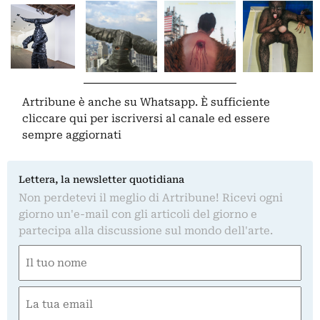
Artribune è anche su Whatsapp. È sufficiente
cliccare qui
per iscriversi al canale ed essere
sempre aggiornati
Lettera, la newsletter quotidiana
Non perdetevi il meglio di Artribune! Ricevi ogni
giorno un'e-mail con gli articoli del giorno e
partecipa alla discussione sul mondo dell'arte.
Nome
(Obbligatorio)
Nome
Email
(Obbligatorio)