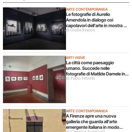
ARTE CONTEMPORANEA
Le fotografie di Aurelio
Amendola in dialogo coi
capolavori dell’arte in mostra a
di Giulia Bianco
Milano
ARTI VISIVE
La città come paesaggio
umano. Succede nelle
fotografie di Matilde Damele in
di Fabio Petrelli
mostra a Roma
ARTE CONTEMPORANEA
A Firenze apre una nuova
galleria che guarda all’arte
emergente italiana in modo
di Caterina Angelucci