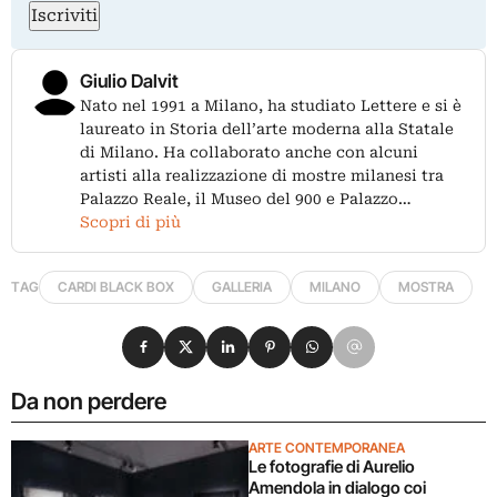
Iscriviti
Giulio Dalvit
Nato nel 1991 a Milano, ha studiato Lettere e si è
laureato in Storia dell’arte moderna alla Statale
di Milano. Ha collaborato anche con alcuni
artisti alla realizzazione di mostre milanesi tra
Palazzo Reale, il Museo del 900 e Palazzo…
Scopri di più
TAG
CARDI BLACK BOX
GALLERIA
MILANO
MOSTRA
Condividi su Facebook
Condividi su X
Condividi su LinkedIn
Condividi su Pinterest
Condividi su WhatsApp
Condividi su Email
Da non perdere
ARTE CONTEMPORANEA
Le fotografie di Aurelio
Amendola in dialogo coi