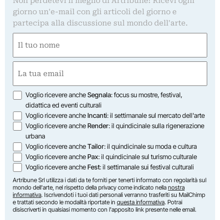
Non perdetevi il meglio di Artribune! Ricevi ogni
giorno un'e-mail con gli articoli del giorno e
partecipa alla discussione sul mondo dell'arte.
Nome
(Obbligatorio)
Nome
Email
(Obbligatorio)
Opzioni
Voglio ricevere anche
Segnala
: focus su mostre, festival,
didattica ed eventi culturali
Voglio ricevere anche
Incanti
: il settimanale sul mercato dell'arte
Voglio ricevere anche
Render
: il quindicinale sulla rigenerazione
urbana
Voglio ricevere anche
Tailor
: il quindicinale su moda e cultura
Voglio ricevere anche
Pax
: il quindicinale sul turismo culturale
Voglio ricevere anche
Fest
: il settimanale sui festival culturali
Artribune Srl utilizza i dati da te forniti per tenerti informato con regolarità sul
mondo dell'arte, nel rispetto della privacy come indicato nella
nostra
informativa
. Iscrivendoti i tuoi dati personali verranno trasferiti su MailChimp
e trattati secondo le modalità riportate in
questa informativa
. Potrai
disiscriverti in qualsiasi momento con l'apposito link presente nelle email.