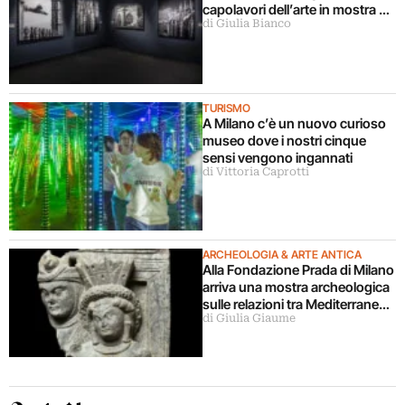
capolavori dell’arte in mostra a
di Giulia Bianco
Milano
TURISMO
A Milano c’è un nuovo curioso
museo dove i nostri cinque
sensi vengono ingannati
di Vittoria Caprotti
ARCHEOLOGIA & ARTE ANTICA
Alla Fondazione Prada di Milano
arriva una mostra archeologica
sulle relazioni tra Mediterraneo
di Giulia Giaume
e Asia