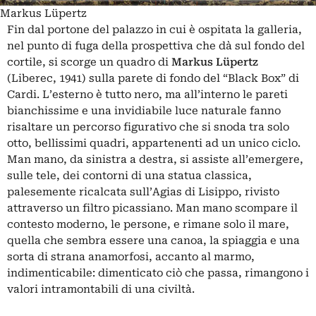
Markus Lüpertz
Fin dal portone del palazzo in cui è ospitata la galleria,
nel punto di fuga della prospettiva che dà sul fondo del
cortile, si scorge un quadro di
Markus Lüpertz
(Liberec, 1941) sulla parete di fondo del “Black Box” di
Cardi. L’esterno è tutto nero, ma all’interno le pareti
bianchissime e una invidiabile luce naturale fanno
risaltare un percorso figurativo che si snoda tra solo
otto, bellissimi quadri, appartenenti ad un unico ciclo.
Man mano, da sinistra a destra, si assiste all’emergere,
sulle tele, dei contorni di una statua classica,
palesemente ricalcata sull’Agias di Lisippo, rivisto
attraverso un filtro picassiano. Man mano scompare il
contesto moderno, le persone, e rimane solo il mare,
quella che sembra essere una canoa, la spiaggia e una
sorta di strana anamorfosi, accanto al marmo,
indimenticabile: dimenticato ciò che passa, rimangono i
valori intramontabili di una civiltà.