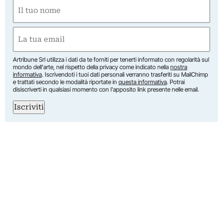
Nome
(Obbligatorio)
Nome
Email
(Obbligatorio)
Artribune Srl utilizza i dati da te forniti per tenerti informato con regolarità sul
mondo dell'arte, nel rispetto della privacy come indicato nella
nostra
informativa
. Iscrivendoti i tuoi dati personali verranno trasferiti su MailChimp
e trattati secondo le modalità riportate in
questa informativa
. Potrai
disiscriverti in qualsiasi momento con l'apposito link presente nelle email.
Iscriviti