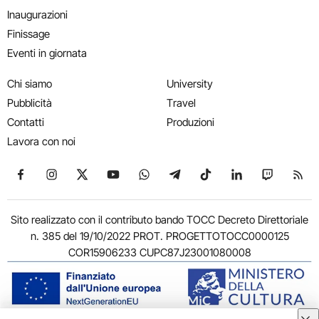
Inaugurazioni
Finissage
Eventi in giornata
Chi siamo
University
Pubblicità
Travel
Contatti
Produzioni
Lavora con noi
Seguici su Facebook
Seguici su Instagram
Seguici su X
Seguici su YouTube
Seguici su WhatsApp
Seguici su Telegram
Seguici su TikTok
Seguici su Link
Seguici su
Segui
Sito realizzato con il contributo bando TOCC Decreto Direttoriale
n. 385 del 19/10/2022 PROT. PROGETTOTOCC0000125
COR15906233 CUPC87J23001080008