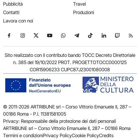
Pubblicità
Travel
Contatti
Produzioni
Lavora con noi
Seguici su Facebook
Seguici su Instagram
Seguici su X
Seguici su YouTube
Seguici su WhatsApp
Seguici su Telegram
Seguici su TikTok
Seguici su Link
Seguici su
Segui
Sito realizzato con il contributo bando TOCC Decreto Direttoriale
n. 385 del 19/10/2022 PROT. PROGETTOTOCC0000125
COR15906233 CUPC87J23001080008
© 2011-2026 ARTRIBUNE srl – Corso Vittorio Emanuele II, 287 –
00186 Roma - P.I. 11381581005
Privacy: Responsabile della protezione dei dati personali
ARTRIBUNE srl – Corso Vittorio Emanuele II, 287 – 00186 Roma
Termini e condizioni
Privacy Policy
Cookie Policy
Credits