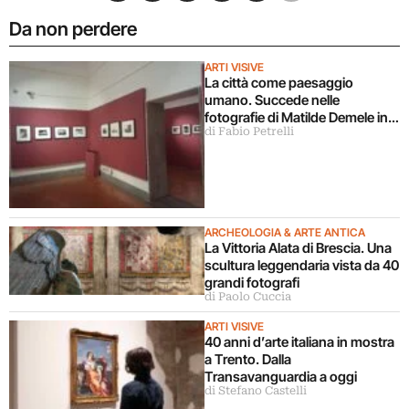
Da non perdere
ARTI VISIVE
La città come paesaggio
umano. Succede nelle
fotografie di Matilde Demele in
di Fabio Petrelli
mostra a Roma
ARCHEOLOGIA & ARTE ANTICA
La Vittoria Alata di Brescia. Una
scultura leggendaria vista da 40
grandi fotografi
di Paolo Cuccia
ARTI VISIVE
40 anni d’arte italiana in mostra
a Trento. Dalla
Transavanguardia a oggi
di Stefano Castelli