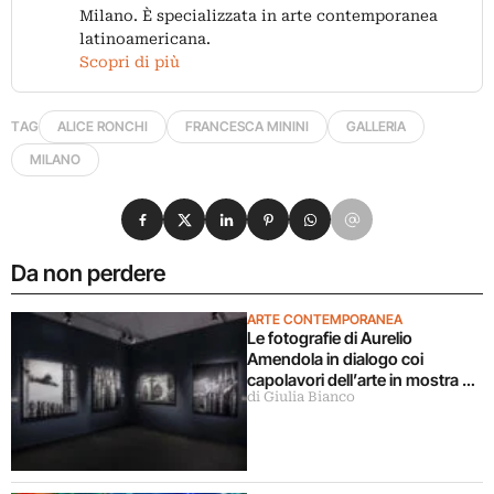
Milano. È specializzata in arte contemporanea
latinoamericana.
Scopri di più
TAG
ALICE RONCHI
FRANCESCA MININI
GALLERIA
MILANO
Condividi su Facebook
Condividi su X
Condividi su LinkedIn
Condividi su Pinterest
Condividi su WhatsApp
Condividi su Email
Da non perdere
ARTE CONTEMPORANEA
Le fotografie di Aurelio
Amendola in dialogo coi
capolavori dell’arte in mostra a
di Giulia Bianco
Milano