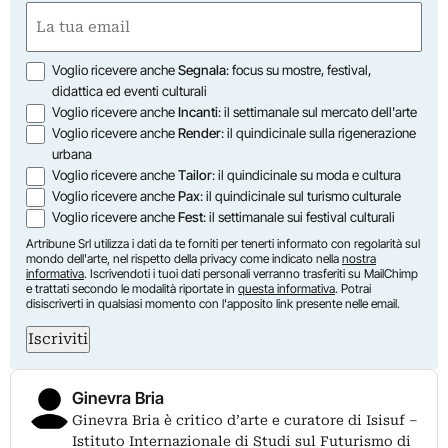
First
Email
(Required)
Opzioni
Voglio ricevere anche
Segnala
: focus su mostre, festival,
didattica ed eventi culturali
Voglio ricevere anche
Incanti
: il settimanale sul mercato dell'arte
Voglio ricevere anche
Render
: il quindicinale sulla rigenerazione
urbana
Voglio ricevere anche
Tailor
: il quindicinale su moda e cultura
Voglio ricevere anche
Pax
: il quindicinale sul turismo culturale
Voglio ricevere anche
Fest
: il settimanale sui festival culturali
Artribune Srl utilizza i dati da te forniti per tenerti informato con regolarità sul
mondo dell'arte, nel rispetto della privacy come indicato nella
nostra
informativa
. Iscrivendoti i tuoi dati personali verranno trasferiti su MailChimp
e trattati secondo le modalità riportate in
questa informativa
. Potrai
disiscriverti in qualsiasi momento con l'apposito link presente nelle email.
Iscriviti
Ginevra Bria
Ginevra Bria è critico d’arte e curatore di Isisuf –
Istituto Internazionale di Studi sul Futurismo di