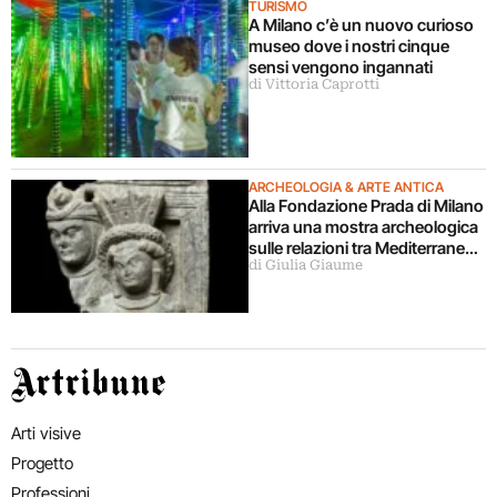
TURISMO
A Milano c’è un nuovo curioso
museo dove i nostri cinque
sensi vengono ingannati
di Vittoria Caprotti
ARCHEOLOGIA & ARTE ANTICA
Alla Fondazione Prada di Milano
arriva una mostra archeologica
sulle relazioni tra Mediterraneo
di Giulia Giaume
e Asia
Artribune
Arti visive
Progetto
Professioni