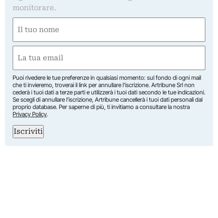
monitorare.
Nome
(Required)
First
Email
(Required)
Puoi rivedere le tue preferenze in qualsiasi momento: sul fondo di ogni mail
che ti invieremo, troverai il link per annullare l’iscrizione. Artribune Srl non
cederà i tuoi dati a terze parti e utilizzerà i tuoi dati secondo le tue indicazioni.
Se scegli di annullare l’iscrizione, Artribune cancellerà i tuoi dati personali dal
proprio database. Per saperne di più, ti invitiamo a consultare la nostra
Privacy Policy
.
Iscriviti