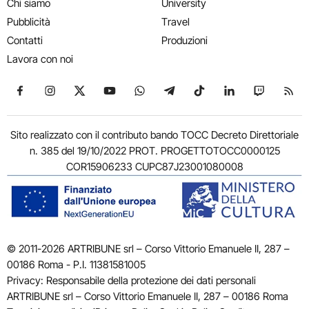
Chi siamo
University
Pubblicità
Travel
Contatti
Produzioni
Lavora con noi
Seguici su Facebook
Seguici su Instagram
Seguici su X
Seguici su YouTube
Seguici su WhatsApp
Seguici su Telegram
Seguici su TikTok
Seguici su Link
Seguici su
Segui
Sito realizzato con il contributo bando TOCC Decreto Direttoriale
n. 385 del 19/10/2022 PROT. PROGETTOTOCC0000125
COR15906233 CUPC87J23001080008
© 2011-2026 ARTRIBUNE srl – Corso Vittorio Emanuele II, 287 –
00186 Roma - P.I. 11381581005
Privacy: Responsabile della protezione dei dati personali
ARTRIBUNE srl – Corso Vittorio Emanuele II, 287 – 00186 Roma