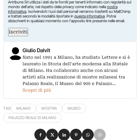
Artribune Srl utilizza i dati da te forniti per tenerti informato con regolarità sul
mondo dell'arte, nel rispetto della privacy come indicato nella
nostra
informativa
. Iscrivendoti i tuoi dati personali verranno trasferiti su MailChimp
e trattati secondo le modalità riportate in
questa informativa
. Potrai
disiscriverti in qualsiasi momento con l'apposito link presente nelle email.
Iscriviti
Giulio Dalvit
Nato nel 1991 a Milano, ha studiato Lettere e si è
laureato in Storia dell’arte moderna alla Statale
di Milano. Ha collaborato anche con alcuni
artisti alla realizzazione di mostre milanesi tra
Palazzo Reale, il Museo del 900 e Palazzo…
Scopri di più
TAG
MILANO
MOSTRA
MUSEO
PALAZZO REALE DI MILANO
Condividi su Facebook
Condividi su X
Condividi su LinkedIn
Condividi su Pinterest
Condividi su WhatsApp
Condividi su Email