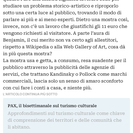
studiare un problema storico-artistico e riproporlo
sotto una certa luce al pubblico, trovando il modo di
parlare ai più e ai meno esperti. Dietro una mostra così,
invece, non c’è un lavoro che giustifichi gli 11 euro che
vengono richiesti al visitatore. A parte l’aura di
Benjamin, il cui merito non va certo agli allestitori,
rispetto a Wikipedia o alla Web Gallery of Art, cosa dà
in più questa mostra?
La mostra usa e getta, a consumo, resa suadente per il
pubblico attraverso la pubblicità delle agenzie di
servizi, che trattano Kandinsky o Pollock come marchi
commerciali, lascia solo un senso di amaro sconforto
con cui fare i conti a casa, e niente più.
L'ARTICOLO CONTINUA PIÙ SOTTO
PAX, il bisettimanale sul turismo culturale
Approfondimenti sul turismo culturale come chiave
di comprensione dei territori e delle comunità che
li abitano.