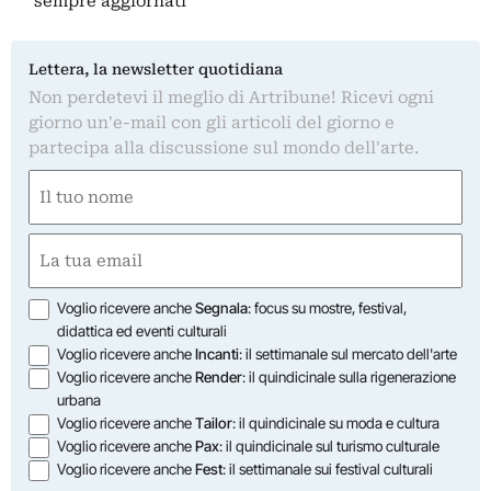
sempre aggiornati
Lettera, la newsletter quotidiana
Non perdetevi il meglio di Artribune! Ricevi ogni
giorno un'e-mail con gli articoli del giorno e
partecipa alla discussione sul mondo dell'arte.
Nome
(Required)
First
Email
(Required)
Opzioni
Voglio ricevere anche
Segnala
: focus su mostre, festival,
didattica ed eventi culturali
Voglio ricevere anche
Incanti
: il settimanale sul mercato dell'arte
Voglio ricevere anche
Render
: il quindicinale sulla rigenerazione
urbana
Voglio ricevere anche
Tailor
: il quindicinale su moda e cultura
Voglio ricevere anche
Pax
: il quindicinale sul turismo culturale
Voglio ricevere anche
Fest
: il settimanale sui festival culturali