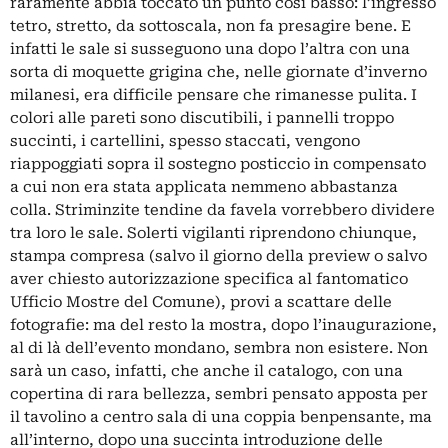
raramente abbia toccato un punto così basso: l’ingresso
tetro, stretto, da sottoscala, non fa presagire bene. E
infatti le sale si susseguono una dopo l’altra con una
sorta di moquette grigina che, nelle giornate d’inverno
milanesi, era difficile pensare che rimanesse pulita. I
colori alle pareti sono discutibili, i pannelli troppo
succinti, i cartellini, spesso staccati, vengono
riappoggiati sopra il sostegno posticcio in compensato
a cui non era stata applicata nemmeno abbastanza
colla. Striminzite tendine da favela vorrebbero dividere
tra loro le sale. Solerti vigilanti riprendono chiunque,
stampa compresa (salvo il giorno della preview o salvo
aver chiesto autorizzazione specifica al fantomatico
Ufficio Mostre del Comune), provi a scattare delle
fotografie: ma del resto la mostra, dopo l’inaugurazione,
al di là dell’evento mondano, sembra non esistere. Non
sarà un caso, infatti, che anche il catalogo, con una
copertina di rara bellezza, sembri pensato apposta per
il tavolino a centro sala di una coppia benpensante, ma
all’interno, dopo una succinta introduzione delle