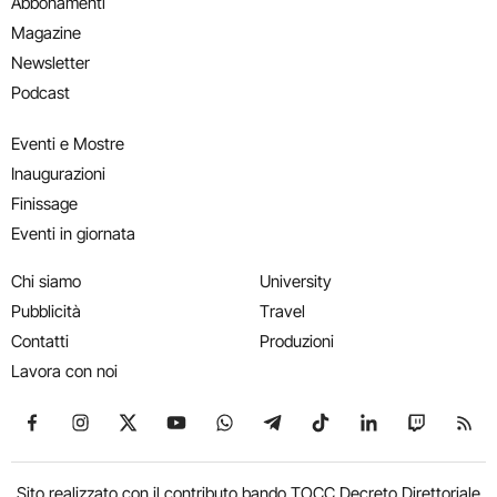
Abbonamenti
Magazine
Newsletter
Podcast
Eventi e Mostre
Inaugurazioni
Finissage
Eventi in giornata
Chi siamo
University
Pubblicità
Travel
Contatti
Produzioni
Lavora con noi
Seguici su Facebook
Seguici su Instagram
Seguici su X
Seguici su YouTube
Seguici su WhatsApp
Seguici su Telegram
Seguici su TikTok
Seguici su Link
Seguici su
Segui
Sito realizzato con il contributo bando TOCC Decreto Direttoriale