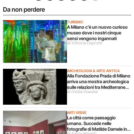
Da non perdere
TURISMO
A Milano c’è un nuovo curioso
museo dove i nostri cinque
sensi vengono ingannati
di Vittoria Caprotti
ARCHEOLOGIA & ARTE ANTICA
Alla Fondazione Prada di Milano
arriva una mostra archeologica
sulle relazioni tra Mediterraneo
di Giulia Giaume
e Asia
ARTI VISIVE
La città come paesaggio
umano. Succede nelle
fotografie di Matilde Damele in
di Fabio Petrelli