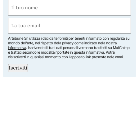
Nome
(Required)
First
Email
(Required)
Artribune Srl utilizza i dati da te forniti per tenerti informato con regolarità sul
mondo dell'arte, nel rispetto della privacy come indicato nella
nostra
informativa
. Iscrivendoti i tuoi dati personali verranno trasferiti su MailChimp
e trattati secondo le modalità riportate in
questa informativa
. Potrai
disiscriverti in qualsiasi momento con l'apposito link presente nelle email.
Iscriviti