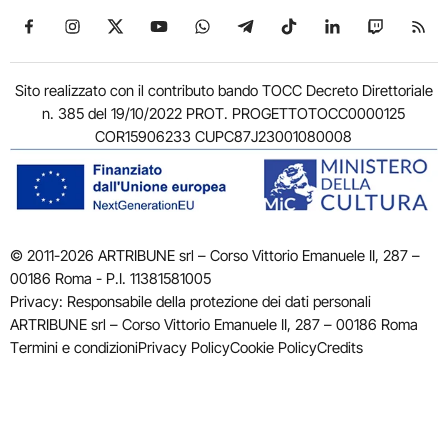
Seguici su Facebook
Seguici su Instagram
Seguici su X
Seguici su YouTube
Seguici su WhatsApp
Seguici su Telegram
Seguici su TikTok
Seguici su Link
Seguici su
Segui
Sito realizzato con il contributo bando TOCC Decreto Direttoriale
n. 385 del 19/10/2022 PROT. PROGETTOTOCC0000125
COR15906233 CUPC87J23001080008
© 2011-2026 ARTRIBUNE srl – Corso Vittorio Emanuele II, 287 –
00186 Roma - P.I. 11381581005
Privacy: Responsabile della protezione dei dati personali
ARTRIBUNE srl – Corso Vittorio Emanuele II, 287 – 00186 Roma
Termini e condizioni
Privacy Policy
Cookie Policy
Credits