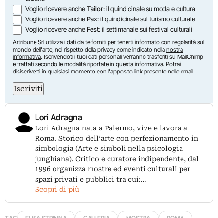
Voglio ricevere anche
Tailor
: il quindicinale su moda e cultura
Voglio ricevere anche
Pax
: il quindicinale sul turismo culturale
Voglio ricevere anche
Fest
: il settimanale sui festival culturali
Artribune Srl utilizza i dati da te forniti per tenerti informato con regolarità sul
mondo dell'arte, nel rispetto della privacy come indicato nella
nostra
informativa
. Iscrivendoti i tuoi dati personali verranno trasferiti su MailChimp
e trattati secondo le modalità riportate in
questa informativa
. Potrai
disiscriverti in qualsiasi momento con l'apposito link presente nelle email.
Iscriviti
Lori Adragna
Lori Adragna nata a Palermo, vive e lavora a
Roma. Storico dell’arte con perfezionamento in
simbologia (Arte e simboli nella psicologia
junghiana). Critico e curatore indipendente, dal
1996 organizza mostre ed eventi culturali per
spazi privati e pubblici tra cui:…
Scopri di più
TAG
ELISA STRINNA
GALLERIA
MOSTRA
ROMA