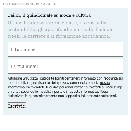
L'ARTICOLO CONTINUA PIÙ SOTTO
Tailor, il quindicinale su moda e cultura
Ultime tendenze internazionali, i focus sulla
sostenibilità, gli approfondimenti sulle fashion
week, le carriere e la formazione accademica.
Nome
(Required)
First
Email
(Required)
Artribune Srl utilizza i dati da te forniti per tenerti informato con regolarità sul
mondo dell'arte, nel rispetto della privacy come indicato nella
nostra
informativa
. Iscrivendoti i tuoi dati personali verranno trasferiti su MailChimp
e trattati secondo le modalità riportate in
questa informativa
. Potrai
disiscriverti in qualsiasi momento con l'apposito link presente nelle email.
Iscriviti