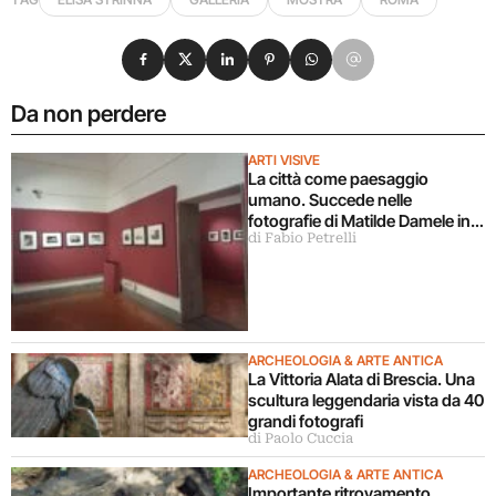
Condividi su Facebook
Condividi su X
Condividi su LinkedIn
Condividi su Pinterest
Condividi su WhatsApp
Condividi su Email
Da non perdere
ARTI VISIVE
La città come paesaggio
umano. Succede nelle
fotografie di Matilde Damele in
di Fabio Petrelli
mostra a Roma
ARCHEOLOGIA & ARTE ANTICA
La Vittoria Alata di Brescia. Una
scultura leggendaria vista da 40
grandi fotografi
di Paolo Cuccia
ARCHEOLOGIA & ARTE ANTICA
Importante ritrovamento