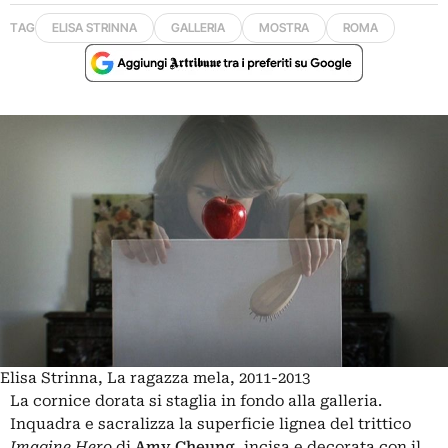
TAG
ELISA STRINNA
GALLERIA
MOSTRA
ROMA
Elisa Strinna, La ragazza mela, 2011-2013
La cornice dorata si staglia in fondo alla galleria.
Inquadra e sacralizza la superficie lignea del trittico
Imagine Hero
di
Amy Cheung
, incisa e decorata con il