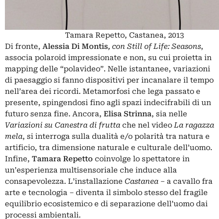
Tamara Repetto, Castanea, 2013
Di fronte,
Alessia Di Montis
, con Still of Life: Seasons
,
associa polaroid impressionate e non, su cui proietta in
mapping delle “polavideo”. Nelle istantanee, variazioni
di paesaggio si fanno dispositivi per incanalare il tempo
nell’area dei ricordi. Metamorfosi che lega passato e
presente, spingendosi fino agli spazi indecifrabili di un
futuro senza fine. Ancora,
Elisa Strinna
, sia nelle
Variazioni su Canestra di frutta
che nel video
La ragazza
mela
, si interroga sulla dualità e/o polarità tra natura e
artificio, tra dimensione naturale e culturale dell’uomo.
Infine,
Tamara Repetto
coinvolge lo spettatore in
un’esperienza multisensoriale che induce alla
consapevolezza. L’installazione
Castanea
– a cavallo fra
arte e tecnologia – diventa il simbolo stesso del fragile
equilibrio ecosistemico e di separazione dell’uomo dai
processi ambientali.