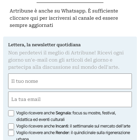
Artribune è anche su Whatsapp. È sufficiente
cliccare qui
per iscriversi al canale ed essere
sempre aggiornati
Lettera, la newsletter quotidiana
Non perdetevi il meglio di Artribune! Ricevi ogni
giorno un'e-mail con gli articoli del giorno e
partecipa alla discussione sul mondo dell'arte.
Nome
(Required)
First
Email
(Required)
Opzioni
Voglio ricevere anche
Segnala
: focus su mostre, festival,
didattica ed eventi culturali
Voglio ricevere anche
Incanti
: il settimanale sul mercato dell'arte
Voglio ricevere anche
Render
: il quindicinale sulla rigenerazione
urbana