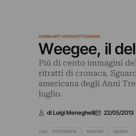
HOME
›
ARTI VISIVE
›
FOTOGRAFIA
Weegee, il del
Più di cento immagini del
ritratti di cronaca. Sgua
americana degli Anni Tre
luglio.
di Luigi Meneghelli
22/05/2013
TAG
FOTOGRAFIA
MOSTRA
MUSEO