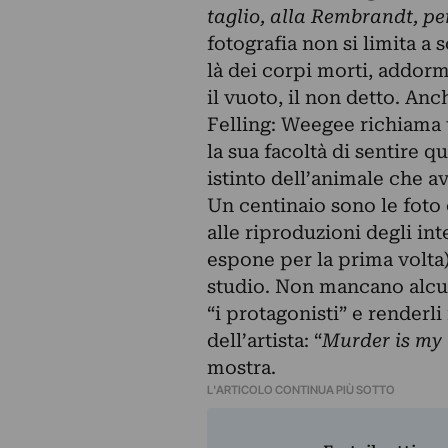
taglio, alla Rembrandt, p
fotografia non si limita a
là dei corpi morti, addorm
il vuoto, il non detto. A
Felling: Weegee richiama u
la sua facoltà di sentire 
istinto dell’animale che av
Un centinaio sono le foto 
alle riproduzioni degli i
espone per la prima volta)
studio. Non mancano alcun
“i protagonisti” e renderl
dell’artista: “
Murder is my 
mostra.
L'ARTICOLO CONTINUA PIÙ SOTTO