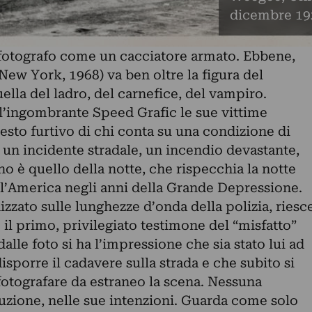
dicembre 19
 fotografo come un cacciatore armato. Ebbene,
ew York, 1968) va ben oltre la figura del
ella del ladro, del carnefice, del vampiro.
ll’ingombrante Speed Grafic le sue vittime
gesto furtivo di chi conta su una condizione di
e: un incidente stradale, un incendio devastante,
o è quello della notte, che rispecchia la notte
l’America negli anni della Grande Depressione.
zzato sulle lunghezze d’onda della polizia, riesc
il primo, privilegiato testimone del “misfatto”
lle foto si ha l’impressione che sia stato lui ad
disporre il cadavere sulla strada e che subito si
fotografare da estraneo la scena. Nessuna
zione, nelle sue intenzioni. Guarda come solo