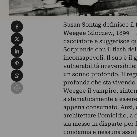
Condividi su Facebook
Susan Sontag definisce il
Weegee
(Zloczew, 1899 – N
Condividi su X
cacciatore e suggerisce qu
Condividi su LinkedIn
Sorprende con il flash de
inconsapevoli. Il suo è il 
Condividi su Pinterest
vulnerabilità irreversibil
Condividi su WhatsApp
un sonno profondo. Il regn
profonda che sta vivendo 
Condividi su Email
Weegee il vampiro, sintoni
sistematicamente a essere 
appena consumato. Anzi, da
architettare l’omicidio, a 
sia messo in disparte per 
condanna e nessuna assolu