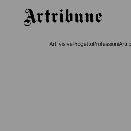
Artribune
Arti visive
Progetto
Professioni
Arti 