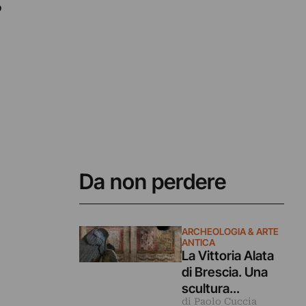
o
Da non perdere
ARCHEOLOGIA & ARTE
ANTICA
La Vittoria Alata
di Brescia. Una
scultura
di Paolo Cuccia
leggendaria vista