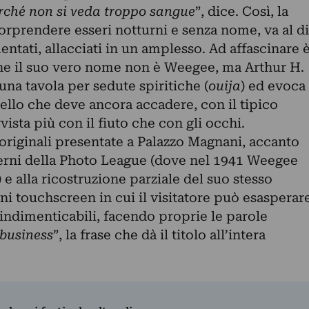
erché non si veda troppo sangue
”, dice. Così, la
 sorprendere esseri notturni e senza nome, va al di
entati, allacciati in un amplesso. Ad affascinare 
nche il suo vero nome non è Weegee, ma Arthur H.
na tavola per sedute spiritiche (
ouija
) ed evoca
quello che deve ancora accadere, con il tipico
vista più con il fiuto che con gli occhi.
originali presentate a Palazzo Magnani, accanto
nterni della Photo League (dove nel 1941 Weegee
 e alla ricostruzione parziale del suo stesso
i touchscreen in cui il visitatore può esasperar
i indimenticabili, facendo proprie le parole
business
”, la frase che dà il titolo all’intera