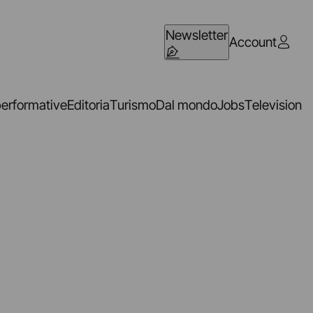
Newsletter
Account
performative
Editoria
Turismo
Dal mondo
Jobs
Television