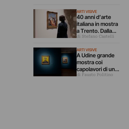
da 40 grandi
ARTI VISIVE
fotografi
40 anni d’arte
italiana in mostra
a Trento. Dalla
di Stefano Castelli
Transavanguardi
a a oggi
ARTI VISIVE
A Udine grande
mostra coi
capolavori di un
di Fausto Politino
museo svizzero
temporaneament
e chiuso