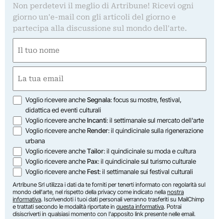
Non perdetevi il meglio di Artribune! Ricevi ogni
giorno un'e-mail con gli articoli del giorno e
partecipa alla discussione sul mondo dell'arte.
Nome
(Required)
First
Email
(Required)
Opzioni
Voglio ricevere anche
Segnala
: focus su mostre, festival,
didattica ed eventi culturali
Voglio ricevere anche
Incanti
: il settimanale sul mercato dell'arte
Voglio ricevere anche
Render
: il quindicinale sulla rigenerazione
urbana
Voglio ricevere anche
Tailor
: il quindicinale su moda e cultura
Voglio ricevere anche
Pax
: il quindicinale sul turismo culturale
Voglio ricevere anche
Fest
: il settimanale sui festival culturali
Artribune Srl utilizza i dati da te forniti per tenerti informato con regolarità sul
mondo dell'arte, nel rispetto della privacy come indicato nella
nostra
informativa
. Iscrivendoti i tuoi dati personali verranno trasferiti su MailChimp
e trattati secondo le modalità riportate in
questa informativa
. Potrai
disiscriverti in qualsiasi momento con l'apposito link presente nelle email.