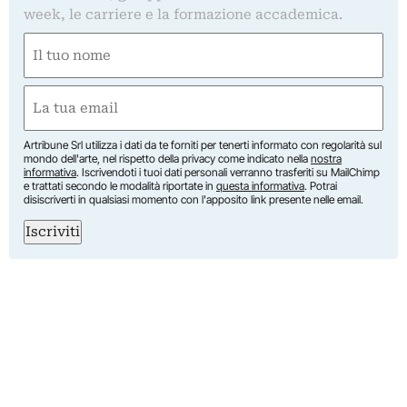
week, le carriere e la formazione accademica.
Nome
(Required)
First
Email
(Required)
Artribune Srl utilizza i dati da te forniti per tenerti informato con regolarità sul
mondo dell'arte, nel rispetto della privacy come indicato nella
nostra
informativa
. Iscrivendoti i tuoi dati personali verranno trasferiti su MailChimp
e trattati secondo le modalità riportate in
questa informativa
. Potrai
disiscriverti in qualsiasi momento con l'apposito link presente nelle email.
Iscriviti