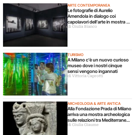
ARTE CONTEMPORANEA
Le fotografie di Aurelio
Amendola in dialogo coi
capolavori dell’arte in mostra a
di Giulia Bianco
Milano
TURISMO
A Milano c’è un nuovo curioso
museo dove i nostri cinque
sensi vengono ingannati
di Vittoria Caprotti
ARCHEOLOGIA & ARTE ANTICA
Alla Fondazione Prada di Milano
arriva una mostra archeologica
sulle relazioni tra Mediterraneo
di Giulia Giaume
e Asia