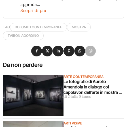
approda…
Scopri di più
TAG
DOLOMITI CONTEMPORANEE
MOSTRA
TAIBON AGORDINO
Condividi su Facebook
Condividi su X
Condividi su LinkedIn
Condividi su Pinterest
Condividi su WhatsApp
Condividi su Email
Da non perdere
ARTE CONTEMPORANEA
Le fotografie di Aurelio
Amendola in dialogo coi
capolavori dell’arte in mostra a
di Giulia Bianco
Milano
ARTI VISIVE