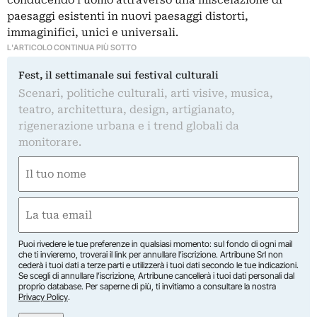
paesaggi esistenti in nuovi paesaggi distorti,
immaginifici, unici e universali.
L'ARTICOLO CONTINUA PIÙ SOTTO
Fest, il settimanale sui festival culturali
Scenari, politiche culturali, arti visive, musica,
teatro, architettura, design, artigianato,
rigenerazione urbana e i trend globali da
monitorare.
Nome
(Required)
First
Email
(Required)
Puoi rivedere le tue preferenze in qualsiasi momento: sul fondo di ogni mail
che ti invieremo, troverai il link per annullare l’iscrizione. Artribune Srl non
cederà i tuoi dati a terze parti e utilizzerà i tuoi dati secondo le tue indicazioni.
Se scegli di annullare l’iscrizione, Artribune cancellerà i tuoi dati personali dal
proprio database. Per saperne di più, ti invitiamo a consultare la nostra
Privacy Policy
.