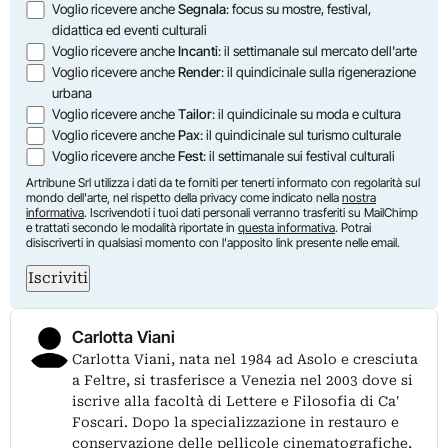
Opzioni
Voglio ricevere anche
Segnala
: focus su mostre, festival,
didattica ed eventi culturali
Voglio ricevere anche
Incanti
: il settimanale sul mercato dell'arte
Voglio ricevere anche
Render
: il quindicinale sulla rigenerazione
urbana
Voglio ricevere anche
Tailor
: il quindicinale su moda e cultura
Voglio ricevere anche
Pax
: il quindicinale sul turismo culturale
Voglio ricevere anche
Fest
: il settimanale sui festival culturali
Artribune Srl utilizza i dati da te forniti per tenerti informato con regolarità sul
mondo dell'arte, nel rispetto della privacy come indicato nella
nostra
informativa
. Iscrivendoti i tuoi dati personali verranno trasferiti su MailChimp
e trattati secondo le modalità riportate in
questa informativa
. Potrai
disiscriverti in qualsiasi momento con l'apposito link presente nelle email.
Iscriviti
Carlotta Viani
Carlotta Viani, nata nel 1984 ad Asolo e cresciuta
a Feltre, si trasferisce a Venezia nel 2003 dove si
iscrive alla facoltà di Lettere e Filosofia di Ca'
Foscari. Dopo la specializzazione in restauro e
conservazione delle pellicole cinematografiche,