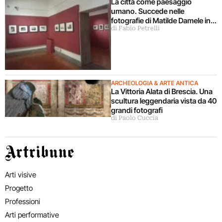
La città come paesaggio
umano. Succede nelle
fotografie di Matilde Damele in
di Fabio Petrelli
mostra a Roma
ARCHEOLOGIA & ARTE ANTICA
La Vittoria Alata di Brescia. Una
scultura leggendaria vista da 40
grandi fotografi
di Paolo Cuccia
Artribune
Arti visive
Progetto
Professioni
Arti performative