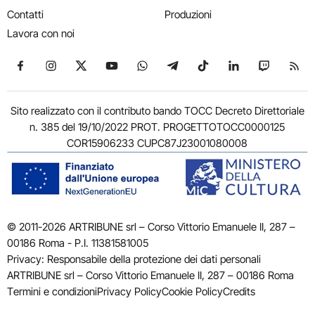
Contatti
Produzioni
Lavora con noi
Seguici su Facebook
Seguici su Instagram
Seguici su X
Seguici su YouTube
Seguici su WhatsApp
Seguici su Telegram
Seguici su TikTok
Seguici su Link
Seguici su
Segui
Sito realizzato con il contributo bando TOCC Decreto Direttoriale
n. 385 del 19/10/2022 PROT. PROGETTOTOCC0000125
COR15906233 CUPC87J23001080008
© 2011-2026 ARTRIBUNE srl – Corso Vittorio Emanuele II, 287 –
00186 Roma - P.I. 11381581005
Privacy: Responsabile della protezione dei dati personali
ARTRIBUNE srl – Corso Vittorio Emanuele II, 287 – 00186 Roma
Termini e condizioni
Privacy Policy
Cookie Policy
Credits