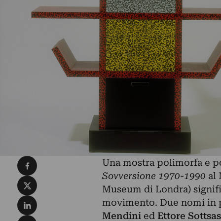
Condividi su Facebook
Una mostra polimorfa e po
Sovversione 1970-1990
al
Condividi su X
Museum di Londra) signific
Condividi su LinkedIn
movimento. Due nomi in p
Mendini
ed
Ettore Sottsas