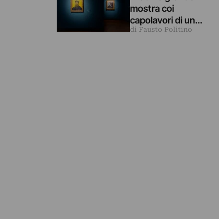
mostra coi
capolavori di un
di Fausto Politino
museo svizzero
temporaneament
e chiuso