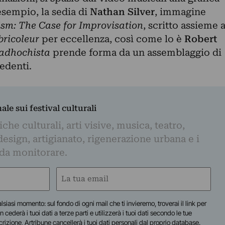
esempio, la sedia di
Nathan
Silver
, immagine
sm: The Case for Improvisation
, scritto assieme 
bricoleur
per eccellenza, così come lo è
Robert
adhochista
prende forma da un assemblaggio di
cedenti.
nale sui festival culturali
iche culturali, arti visive, musica, teatro,
design, artigianato, rigenerazione urbana e i
 da monitorare.
Email
(Obbligatorio)
lsiasi momento: sul fondo di ogni mail che ti invieremo, troverai il link per
n cederà i tuoi dati a terze parti e utilizzerà i tuoi dati secondo le tue
scrizione, Artribune cancellerà i tuoi dati personali dal proprio database.