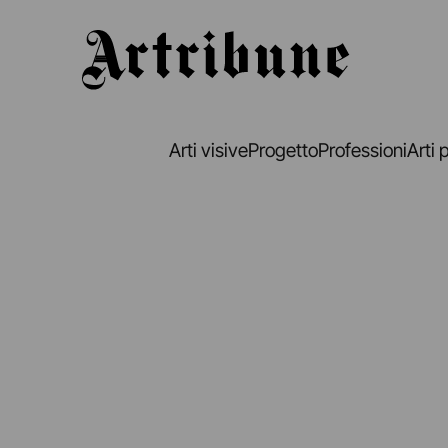
Artribune
Arti visive
Progetto
Professioni
Arti 