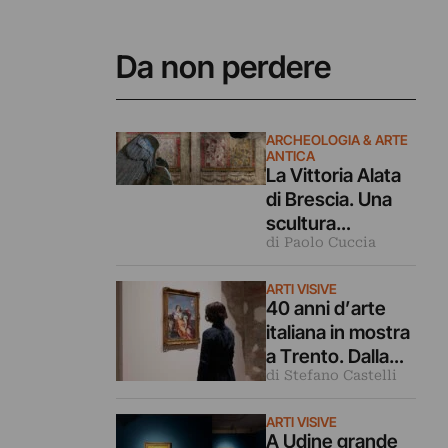
Da non perdere
ARCHEOLOGIA & ARTE
ANTICA
La Vittoria Alata
di Brescia. Una
scultura
di Paolo Cuccia
leggendaria vista
da 40 grandi
ARTI VISIVE
fotografi
40 anni d’arte
italiana in mostra
a Trento. Dalla
di Stefano Castelli
Transavanguardi
a a oggi
ARTI VISIVE
A Udine grande