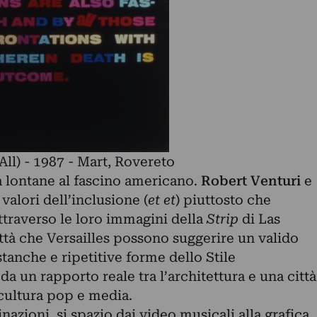
All) - 1987 - Mart, Rovereto
tà lontane al fascino americano.
Robert Venturi
e
valori dell’inclusione (
et et
) piuttosto che
attraverso le loro immagini della
Strip
di Las
ttà che Versailles possono suggerire un valido
tanche e ripetitive forme dello Stile
 da un rapporto reale tra l’architettura e una città
 cultura pop e media.
azioni, si spazio dai video musicali alla grafica