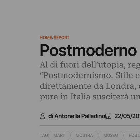
HOME
›
REPORT
Postmoderno p
Al di fuori dell’utopia, re
“Postmodernismo. Stile e
direttamente da Londra, è
pure in Italia susciterà u
di Antonella Palladino
22/05/20
TAG
MART
MOSTRA
MUSEO
POST