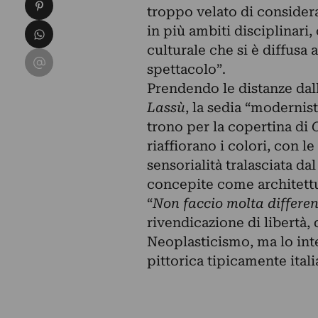
Condividi su Pinterest
troppo velato di consider
Condividi su WhatsApp
in più ambiti disciplinari,
culturale che si è diffusa 
Condividi su Email
spettacolo”.
Prendendo le distanze dall
Lassù
, la sedia “modernis
trono per la copertina di
riaffiorano i colori, con l
sensorialità tralasciata d
concepite come architettu
“
Non faccio molta differen
rivendicazione di libertà, 
Neoplasticismo, ma lo inte
pittorica tipicamente itali