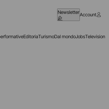
Newsletter
Account
performative
Editoria
Turismo
Dal mondo
Jobs
Television