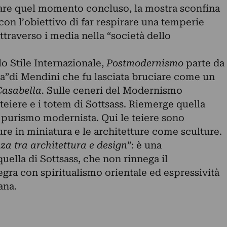
are quel momento concluso, la mostra sconfina
 con l’obiettivo di far respirare una temperie
attraverso i media nella “società dello
o Stile Internazionale,
Postmodernismo
parte da
ta”di Mendini che fu lasciata bruciare come un
Casabella.
Sulle ceneri del Modernismo
e teiere e i totem di Sottsass. Riemerge quella
al purismo modernista. Qui le teiere sono
re in miniatura e le architetture come sculture.
za tra architettura e design
”: è una
quella di Sottsass, che non rinnega il
gra con spiritualismo orientale ed espressività
ana.