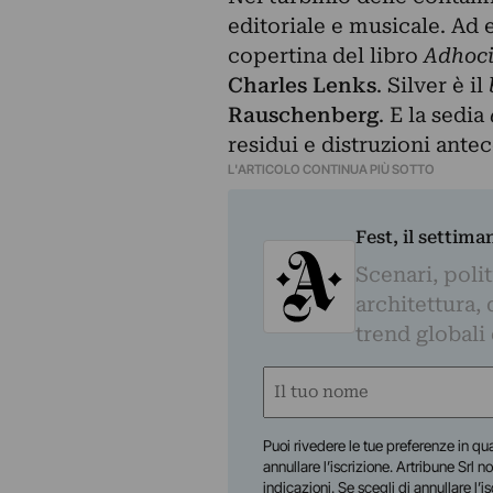
editoriale e musicale. Ad 
copertina del libro
Adhoci
Charles Lenks
. Silver è il
Rauschenberg
. E la sedia
residui e distruzioni ante
L'ARTICOLO CONTINUA PIÙ SOTTO
Fest, il settima
Scenari, polit
architettura, 
trend globali
Nome
(Obbligatorio)
Nome
Puoi rivedere le tue preferenze in qua
annullare l’iscrizione. Artribune Srl no
indicazioni. Se scegli di annullare l’i