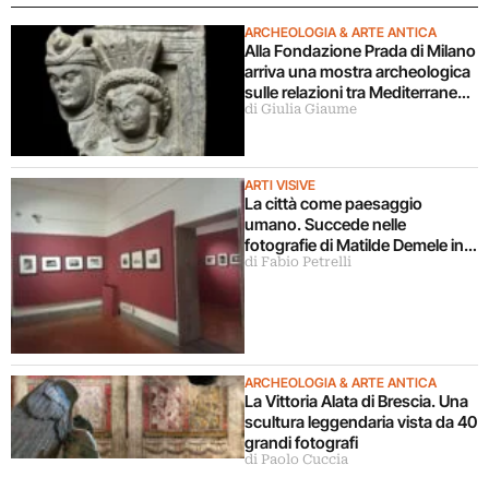
ARCHEOLOGIA & ARTE ANTICA
Alla Fondazione Prada di Milano
arriva una mostra archeologica
sulle relazioni tra Mediterraneo
di Giulia Giaume
e Asia
ARTI VISIVE
La città come paesaggio
umano. Succede nelle
fotografie di Matilde Demele in
di Fabio Petrelli
mostra a Roma
ARCHEOLOGIA & ARTE ANTICA
La Vittoria Alata di Brescia. Una
scultura leggendaria vista da 40
grandi fotografi
di Paolo Cuccia