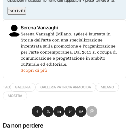
disiscriverti in qualsiasi momento con l'apposito link presente nelle email.
Iscriviti
Serena Vanzaghi
Serena Vanzaghi (Milano, 1984) è laureata in
Storia dell'arte con una specializzazione
incentrata sulla promozione e l'organizzazione
per l'arte contemporanea. Dal 2011 si occupa di
comunicazione e progettazione in ambito
culturale ed editoriale.
Scopri di più
TAG
GALLERIA
GALLERIA PATRICIA ARMOCIDA
MILANO
MOSTRA
Condividi su Facebook
Condividi su X
Condividi su LinkedIn
Condividi su Pinterest
Condividi su WhatsApp
Condividi su Email
Da non perdere