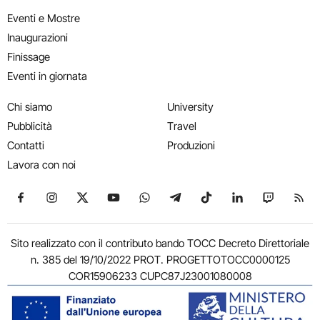
Eventi e Mostre
Inaugurazioni
Finissage
Eventi in giornata
Chi siamo
University
Pubblicità
Travel
Contatti
Produzioni
Lavora con noi
Seguici su Facebook
Seguici su Instagram
Seguici su X
Seguici su YouTube
Seguici su WhatsApp
Seguici su Telegram
Seguici su TikTok
Seguici su Link
Seguici su
Segui
Sito realizzato con il contributo bando TOCC Decreto Direttoriale
n. 385 del 19/10/2022 PROT. PROGETTOTOCC0000125
COR15906233 CUPC87J23001080008