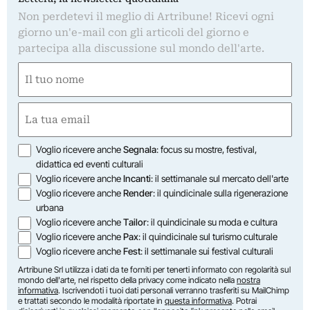
Non perdetevi il meglio di Artribune! Ricevi ogni
giorno un'e-mail con gli articoli del giorno e
partecipa alla discussione sul mondo dell'arte.
Nome
(Obbligatorio)
Nome
Email
(Obbligatorio)
Opzioni
Voglio ricevere anche
Segnala
: focus su mostre, festival,
didattica ed eventi culturali
Voglio ricevere anche
Incanti
: il settimanale sul mercato dell'arte
Voglio ricevere anche
Render
: il quindicinale sulla rigenerazione
urbana
Voglio ricevere anche
Tailor
: il quindicinale su moda e cultura
Voglio ricevere anche
Pax
: il quindicinale sul turismo culturale
Voglio ricevere anche
Fest
: il settimanale sui festival culturali
Artribune Srl utilizza i dati da te forniti per tenerti informato con regolarità sul
mondo dell'arte, nel rispetto della privacy come indicato nella
nostra
informativa
. Iscrivendoti i tuoi dati personali verranno trasferiti su MailChimp
e trattati secondo le modalità riportate in
questa informativa
. Potrai