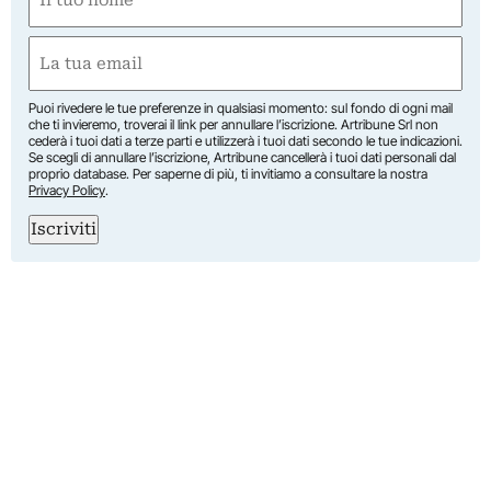
(Obbligatorio)
Nome
Email
(Obbligatorio)
Puoi rivedere le tue preferenze in qualsiasi momento: sul fondo di ogni mail
che ti invieremo, troverai il link per annullare l’iscrizione. Artribune Srl non
cederà i tuoi dati a terze parti e utilizzerà i tuoi dati secondo le tue indicazioni.
Se scegli di annullare l’iscrizione, Artribune cancellerà i tuoi dati personali dal
proprio database. Per saperne di più, ti invitiamo a consultare la nostra
Privacy Policy
.
Iscriviti