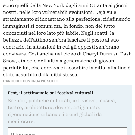
sono quelli della New York dagli anni Ottanta ai giorni
nostri, nelle loro vulnerabili evoluzioni. Dejà vu e
straniamento si incastrano alla perfezione, ridefinendo
immaginari sì comuni ma, in fondo, non del tutto
conosciuti nel loro lato più labile. Negli scatti, la
bellezza dell’attimo sembra lasciare il posto al suo
contrario, in situazioni in cui gli opposti sembrano
convivere. Così anche nel video di Cheryl Dunn su Dash
Snow, simbolo dell’ultima generazione di giovani
perduti: lui, che cercava di assorbire la città, alla fine è
stato assorbito dalla città stessa.
L'ARTICOLO CONTINUA PIÙ SOTTO
Fest, il settimanale sui festival culturali
Scenari, politiche culturali, arti visive, musica,
teatro, architettura, design, artigianato,
rigenerazione urbana e i trend globali da
monitorare.
Nome