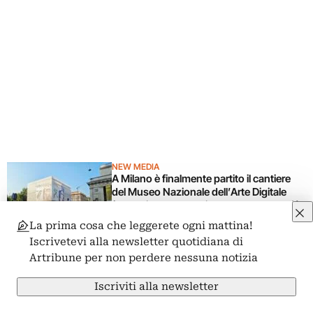
NEW MEDIA
A Milano è finalmente partito il cantiere
del Museo Nazionale dell’Arte Digitale
(che esiste da 5 anni ma ancora non c’è)
di Massimiliano Tonelli
La prima cosa che leggerete ogni mattina!
Iscrivetevi alla newsletter quotidiana di
NEW MEDIA
Artribune per non perdere nessuna notizia
L’industria dei videogiochi è in crisi. Già,
ma perché?
Iscriviti alla newsletter
di Matteo Lupetti