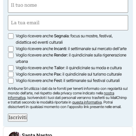
Nome
(Required)
First
Email
(Required)
Opzioni
Voglio ricevere anche
Segnala
: focus su mostre, festival,
didattica ed eventi culturali
Voglio ricevere anche
Incanti
: il settimanale sul mercato dell'arte
Voglio ricevere anche
Render
: il quindicinale sulla rigenerazione
urbana
Voglio ricevere anche
Tailor
: il quindicinale su moda e cultura
Voglio ricevere anche
Pax
: il quindicinale sul turismo culturale
Voglio ricevere anche
Fest
: il settimanale sui festival culturali
Artribune Srl utilizza i dati da te forniti per tenerti informato con regolarità sul
mondo dell'arte, nel rispetto della privacy come indicato nella
nostra
informativa
. Iscrivendoti i tuoi dati personali verranno trasferiti su MailChimp
e trattati secondo le modalità riportate in
questa informativa
. Potrai
disiscriverti in qualsiasi momento con l'apposito link presente nelle email.
Iscriviti
Santa Nastro