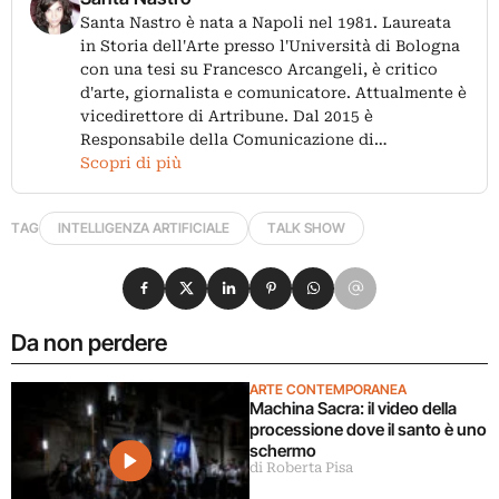
Santa Nastro è nata a Napoli nel 1981. Laureata
in Storia dell'Arte presso l'Università di Bologna
con una tesi su Francesco Arcangeli, è critico
d'arte, giornalista e comunicatore. Attualmente è
vicedirettore di Artribune. Dal 2015 è
Responsabile della Comunicazione di…
Scopri di più
TAG
INTELLIGENZA ARTIFICIALE
TALK SHOW
Condividi su Facebook
Condividi su X
Condividi su LinkedIn
Condividi su Pinterest
Condividi su WhatsApp
Condividi su Email
Da non perdere
ARTE CONTEMPORANEA
Machina Sacra: il video della
processione dove il santo è uno
schermo
di Roberta Pisa