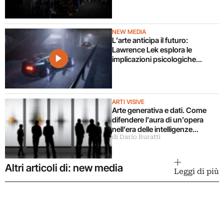
NEW MEDIA
L’arte anticipa il futuro:
Lawrence Lek esplora le
implicazioni psicologiche
dell’intelligenza artificiale
ARTI VISIVE
Arte generativa e dati. Come
difendere l’aura di un’opera
nell’era delle intelligenze
di Dario Buratti
artificiali?
Altri articoli di: new media
Leggi di più