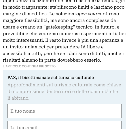
dipendenza da aziende che non rilasciano la tecnologia
in modo trasparente: stabiliscono limiti e lasciano poco
margine di modifica. Le soluzioni
open source
offrono
maggiore flessibilità, ma sono ancora complesse da
usare e creano un “gatekeeping” tecnico. In futuro, è
prevedibile che vedremo numerosi esperimenti artistici
molto interessanti. Il resto invece è più una speranza e
un invito: uniamoci per pretendere IA libere e
accessibili a tutti, perché se i dati sono di tutti, anche i
risultati almeno in parte dovrebbero esserlo.
L'ARTICOLO CONTINUA PIÙ SOTTO
PAX, il bisettimanale sul turismo culturale
Approfondimenti sul turismo culturale come chiave
di comprensione dei territori e delle comunità che
li abitano.
Nome
(Required)
First
Email