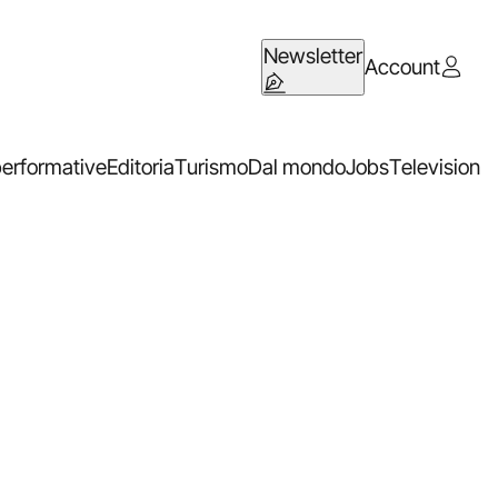
Newsletter
Account
performative
Editoria
Turismo
Dal mondo
Jobs
Television