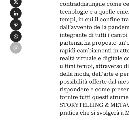
contraddistingue come cen
Condividi su LinkedIn
tecnologie e a quelle emer
tempi, in cui il confine tra
Condividi su Pinterest
dall’avvento della pandemi
Condividi su WhatsApp
integrante di tutti i campi
partenza ha proposto un’of
Condividi su Email
rapidi cambiamenti in atto.
realtà virtuale e digitale 
ultimi tempi, attraverso d
della moda, dell’arte e per
possibilità offerte dal me
rispondere e come presen
fornire tutti questi stru
STORYTELLING & METAVE
pratica che si svolgerà a 