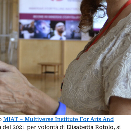
vo
MIAT – Multiverse Institute For Arts And
à del 2021 per volontà di
Elisabetta Rotolo
, si