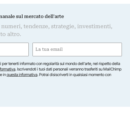
imanale sul mercato dell'arte
 numeri, tendenze, strategie, investimenti,
to altro.
Email
(Obbligatorio)
iti per tenerti informato con regolarità sul mondo dell'arte, nel rispetto della
nformativa
. Iscrivendoti i tuoi dati personali verranno trasferiti su MailChimp
te in
questa informativa
. Potrai disiscriverti in qualsiasi momento con