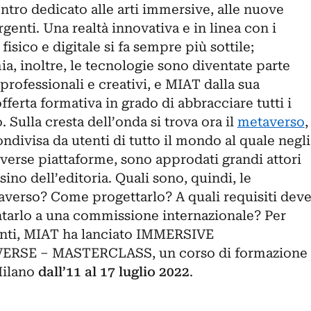
tro dedicato alle arti immersive, alle nuove
genti. Una realtà innovativa e in linea con i
 fisico e digitale si fa sempre più sottile;
a, inoltre, le tecnologie sono diventate parte
 professionali e creativi, e MIAT dalla sua
ferta formativa in grado di abbracciare tutti i
 Sulla cresta dell’onda si trova ora il
metaverso
,
condivisa da utenti di tutto il mondo al quale negli
iverse piattaforme, sono approdati grandi attori
sino dell’editoria. Quali sono, quindi, le
taverso? Come progettarlo? A quali requisiti dev
tarlo a una commissione internazionale? Per
menti, MIAT ha lanciato IMMERSIVE
RSE – MASTERCLASS, un corso di formazione
Milano
dall’11 al 17 luglio 2022
.