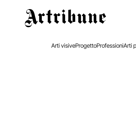
Artribune
Arti visive
Progetto
Professioni
Arti 