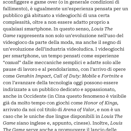
sconfiggere e game over (o in generale condizioni di
fallimento), è ugualmente un’esperienza pensata per un
pubblico già abituato a videogiochi di una certa
complessità, oltre a non essere adatto proprio a
qualsiasi smartphone. In questo senso,
Louis The
Game
rappresenta non solo un’evoluzione nell’uso del
videogioco da parte della moda, ma anche il segno di
un’evoluzione dell’industria videoludica. I videogiochi
per smartphone, un tempo pensati come esperienze
“
casual
” dalle meccaniche semplici e adatte solo alle
pause di lavoro e al pendolarismo, con l’arrivo di opere
come
Genshin Impact
,
Call of Duty: Mobile
e
Fortnite
e
con l’avanzare della tecnologia oggi possono essere
indirizzate a un pubblico dedicato e appassionato,
anche in Occidente (in Cina questo fenomeno è visibile
già da molto tempo con giochi come
Honor of Kings
,
arrivato da noi col titolo di
Arena of Valor
, e non è un
caso che le uniche due lingue disponibili in
Louis The
Game
siano inglese e, appunto, cinese). Inoltre,
Louis
The Game
serve anche a promuovere il lancio delle