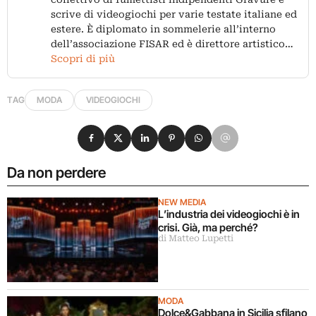
scrive di videogiochi per varie testate italiane ed
estere. È diplomato in sommelerie all’interno
dell’associazione FISAR ed è direttore artistico…
Scopri di più
TAG
MODA
VIDEOGIOCHI
Condividi su Facebook
Condividi su X
Condividi su LinkedIn
Condividi su Pinterest
Condividi su WhatsApp
Condividi su Email
Da non perdere
NEW MEDIA
L’industria dei videogiochi è in
crisi. Già, ma perché?
di Matteo Lupetti
MODA
Dolce&Gabbana in Sicilia sfilano