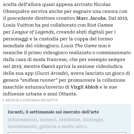
scelta dell’allora quasi appena arrivato Nicolas
Ghesquière serviva anche per segnare una cesura con
il precedente direttore creativo
Marc Jacobs
. Dal 2019,
Louis Vuitton ha poi collaborato con Riot Games
per
League of Legends
, creando abiti digitali per i
personaggi e la custodia per la coppa del torneo
mondiale del videogioco.
Louis The Game
non è
neanche il primo videogioco realizzato o commissionato
dalla casa di moda francese, che per esempio sempre
nel 2019, mentre
Gucci
apriva la sezione videoludica
della sua app (
Gucci Arcade
), aveva lanciato un gioco di
genere
“endless runner”
per promuovere la collezione
maschile autunno/inverno di
Virgil Abloh
e le sue
influenze urbane e anni Ottanta.
L'ARTICOLO CONTINUA PIÙ SOTTO
Incanti, il settimanale sul mercato dell'arte
Informazioni, numeri, tendenze, strategie,
investimenti, gallerie e molto altro.