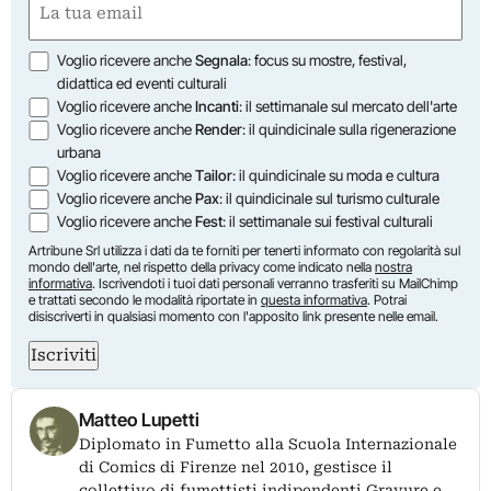
(Obbligatorio)
Opzioni
Voglio ricevere anche
Segnala
: focus su mostre, festival,
didattica ed eventi culturali
Voglio ricevere anche
Incanti
: il settimanale sul mercato dell'arte
Voglio ricevere anche
Render
: il quindicinale sulla rigenerazione
urbana
Voglio ricevere anche
Tailor
: il quindicinale su moda e cultura
Voglio ricevere anche
Pax
: il quindicinale sul turismo culturale
Voglio ricevere anche
Fest
: il settimanale sui festival culturali
Artribune Srl utilizza i dati da te forniti per tenerti informato con regolarità sul
mondo dell'arte, nel rispetto della privacy come indicato nella
nostra
informativa
. Iscrivendoti i tuoi dati personali verranno trasferiti su MailChimp
e trattati secondo le modalità riportate in
questa informativa
. Potrai
disiscriverti in qualsiasi momento con l'apposito link presente nelle email.
Iscriviti
Matteo Lupetti
Diplomato in Fumetto alla Scuola Internazionale
di Comics di Firenze nel 2010, gestisce il
collettivo di fumettisti indipendenti Gravure e