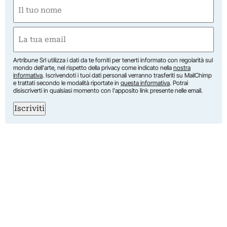
Nome
(Obbligatorio)
Nome
Email
(Obbligatorio)
Artribune Srl utilizza i dati da te forniti per tenerti informato con regolarità sul
mondo dell'arte, nel rispetto della privacy come indicato nella
nostra
informativa
. Iscrivendoti i tuoi dati personali verranno trasferiti su MailChimp
e trattati secondo le modalità riportate in
questa informativa
. Potrai
disiscriverti in qualsiasi momento con l'apposito link presente nelle email.
Iscriviti