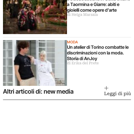
a Taormina e Giarre: abiti e
gioielli come opere d’arte
di Helga Marsala
MODA
Un atelier di Torino combatte le
discriminazioni con la moda.
Storia di AnJoy
di Erika del Prete
Altri articoli di: new media
Leggi di più