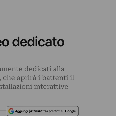
o dedicato
amente dedicati alla
he aprirà i battenti il
tallazioni interattive