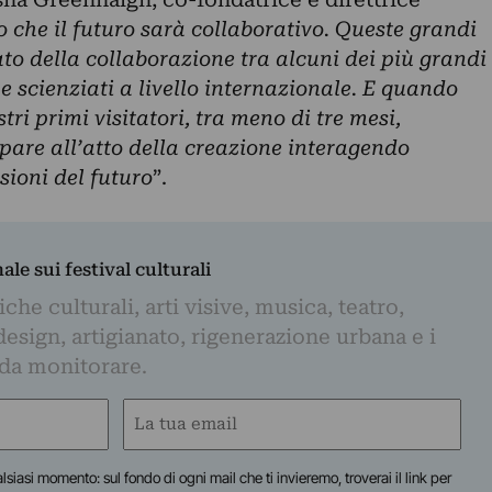
 che il futuro sarà collaborativo. Queste grandi
tato della collaborazione tra alcuni dei più grandi
i e scienziati a livello internazionale. E quando
ri primi visitatori, tra meno di tre mesi,
pare all’atto della creazione interagendo
sioni del futuro
”.
nale sui festival culturali
iche culturali, arti visive, musica, teatro,
design, artigianato, rigenerazione urbana e i
 da monitorare.
Email
(Obbligatorio)
lsiasi momento: sul fondo di ogni mail che ti invieremo, troverai il link per