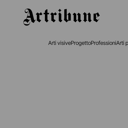
Artribune
Arti visive
Progetto
Professioni
Arti 