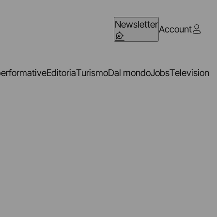
Newsletter
Account
performative
Editoria
Turismo
Dal mondo
Jobs
Television