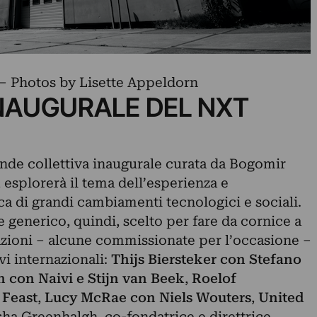
 Photos by Lisette Appeldorn
NAUGURALE DEL NXT
rande collettiva inaugurale curata da Bogomir
esplorerà il tema dell’esperienza e
ca di grandi cambiamenti tecnologici e sociali.
generico, quindi, scelto per fare da cornice a
lazioni – alcune commissionate per l’occasione –
ivi internazionali:
Thijs Biersteker
con
Stefano
n
con Naivi e Stijn van Beek
,
Roelof
 Feast
,
Lucy McRae con Niels Wouters
,
United
sha Greenhalgh, co-fondatrice e direttrice