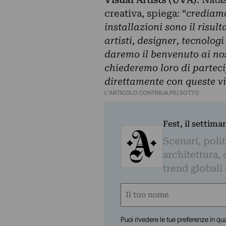
creativa, spiega: “
crediamo
installazioni sono il risul
artisti, designer, tecnolog
daremo il benvenuto ai nost
chiederemo loro di parteci
direttamente con queste vi
L'ARTICOLO CONTINUA PIÙ SOTTO
Fest, il settima
Scenari, polit
architettura, 
trend globali
Nome
(Obbligatorio)
Nome
Puoi rivedere le tue preferenze in qua