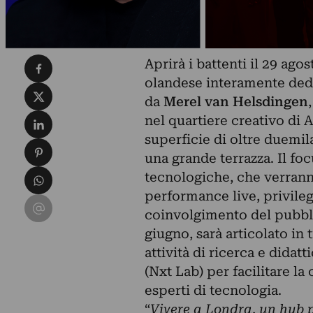
Condividi su Facebook
Aprirà i battenti il 29 ag
olandese interamente dedi
Condividi su X
da
Merel van Helsdingen
Condividi su LinkedIn
nel quartiere creativo di
superficie di oltre duemil
Condividi su Pinterest
una grande terrazza. Il fo
Condividi su WhatsApp
tecnologiche, che verranno
performance live, privileg
Condividi su Email
coinvolgimento del pubbli
giugno, sarà articolato in
attività di ricerca e didat
(Nxt Lab) per facilitare la 
esperti di tecnologia.
“
Vivere a Londra, un hub p