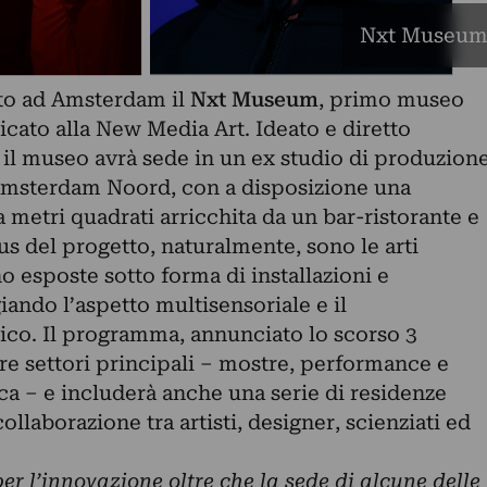
Nxt Museum,
osto ad Amsterdam il
Nxt Museum
, primo museo
cato alla New Media Art. Ideato e diretto
, il museo avrà sede in un ex studio di produzion
 Amsterdam Noord, con a disposizione una
a metri quadrati arricchita da un bar-ristorante e
cus del progetto, naturalmente, sono le arti
 esposte sotto forma di installazioni e
iando l’aspetto multisensoriale e il
co. Il programma, annunciato lo scorso 3
 tre settori principali – mostre, performance e
tica – e includerà anche una serie di residenze
collaborazione tra artisti, designer, scienziati ed
er l’innovazione oltre che la sede di alcune delle