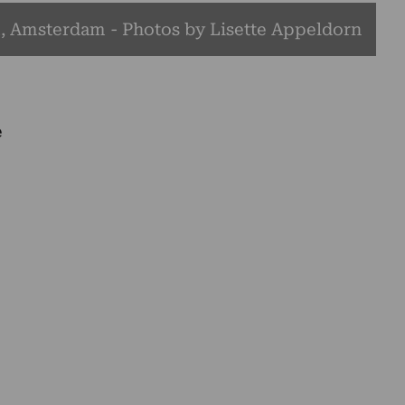
 Amsterdam - Photos by Lisette Appeldorn
e