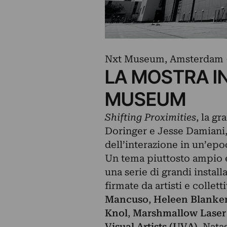
Nxt Museum, Amsterdam –
LA MOSTRA I
MUSEUM
Shifting Proximities
, la g
Doringer e Jesse Damiani, 
dell’interazione in un’epo
Un tema piuttosto ampio e 
una serie di grandi instal
firmate da artisti e collett
Mancuso
,
Heleen Blanke
Knol
,
Marshmallow Laser
Visual Artists (UVA)
. Nata