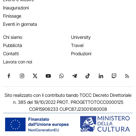
Inaugurazioni
Finissage
Eventi in giornata
Chi siamo
University
Pubblicità
Travel
Contatti
Produzioni
Lavora con noi
Seguici su Facebook
Seguici su Instagram
Seguici su X
Seguici su YouTube
Seguici su WhatsApp
Seguici su Telegram
Seguici su TikTok
Seguici su Link
Seguici su
Segui
Sito realizzato con il contributo bando TOCC Decreto Direttoriale
n. 385 del 19/10/2022 PROT. PROGETTOTOCC0000125
COR15906233 CUPC87J23001080008