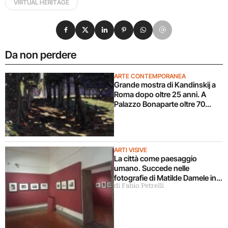
VIRTUAL HERITAGE
Condividi su Facebook
Condividi su X
Condividi su LinkedIn
Condividi su Pinterest
Condividi su WhatsApp
Condividi su Email
Da non perdere
ARTE CONTEMPORANEA
Grande mostra di Kandinskij a
Roma dopo oltre 25 anni. A
Palazzo Bonaparte oltre 70
opere dal Pompidou
ARTI VISIVE
La città come paesaggio
umano. Succede nelle
fotografie di Matilde Damele in
di Fabio Petrelli
mostra a Roma