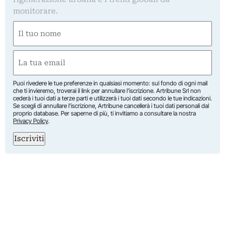
monitorare.
Nome
(Obbligatorio)
Nome
Email
(Obbligatorio)
Puoi rivedere le tue preferenze in qualsiasi momento: sul fondo di ogni mail
che ti invieremo, troverai il link per annullare l’iscrizione. Artribune Srl non
cederà i tuoi dati a terze parti e utilizzerà i tuoi dati secondo le tue indicazioni.
Se scegli di annullare l’iscrizione, Artribune cancellerà i tuoi dati personali dal
proprio database. Per saperne di più, ti invitiamo a consultare la nostra
Privacy Policy
.
Iscriviti