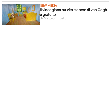
corpi circostanti
NEW MEDIA
Il videogioco su vita e opere di van Gogh
è gratuito
di Matteo Lupetti