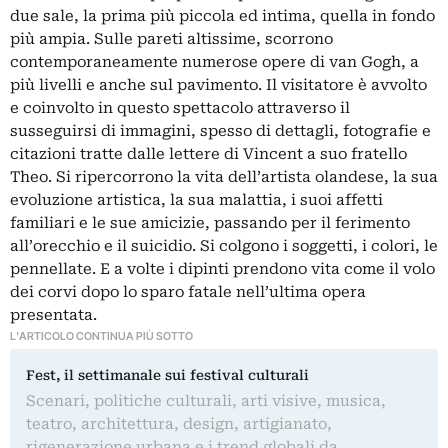
due sale, la prima più piccola ed intima, quella in fondo
più ampia. Sulle pareti altissime, scorrono
contemporaneamente numerose opere di van Gogh, a
più livelli e anche sul pavimento. Il visitatore è avvolto
e coinvolto in questo spettacolo attraverso il
susseguirsi di immagini, spesso di dettagli, fotografie e
citazioni tratte dalle lettere di Vincent a suo fratello
Theo. Si ripercorrono la vita dell’artista olandese, la sua
evoluzione artistica, la sua malattia, i suoi affetti
familiari e le sue amicizie, passando per il ferimento
all’orecchio e il suicidio. Si colgono i soggetti, i colori, le
pennellate. E a volte i dipinti prendono vita come il volo
dei corvi dopo lo sparo fatale nell’ultima opera
presentata.
L'ARTICOLO CONTINUA PIÙ SOTTO
Fest, il settimanale sui festival culturali
Scenari, politiche culturali, arti visive, musica,
teatro, architettura, design, artigianato,
rigenerazione urbana e i trend globali da