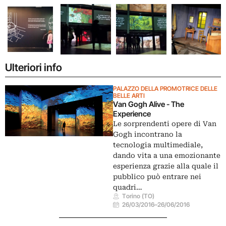
Ulteriori info
PALAZZO DELLA PROMOTRICE DELLE
BELLE ARTI
Van Gogh Alive - The
Experience
Le sorprendenti opere di Van
Gogh incontrano la
tecnologia multimediale,
dando vita a una emozionante
esperienza grazie alla quale il
pubblico può entrare nei
quadri…
Torino (TO)
26/03/2016
–
26/06/2016