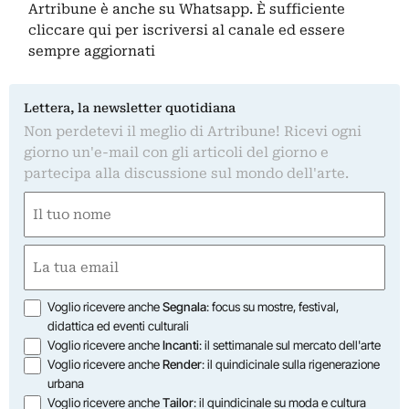
Artribune è anche su Whatsapp. È sufficiente
cliccare qui
per iscriversi al canale ed essere
sempre aggiornati
Lettera, la newsletter quotidiana
Non perdetevi il meglio di Artribune! Ricevi ogni
giorno un'e-mail con gli articoli del giorno e
partecipa alla discussione sul mondo dell'arte.
Nome
(Obbligatorio)
Nome
Email
(Obbligatorio)
Opzioni
Voglio ricevere anche
Segnala
: focus su mostre, festival,
didattica ed eventi culturali
Voglio ricevere anche
Incanti
: il settimanale sul mercato dell'arte
Voglio ricevere anche
Render
: il quindicinale sulla rigenerazione
urbana
Voglio ricevere anche
Tailor
: il quindicinale su moda e cultura