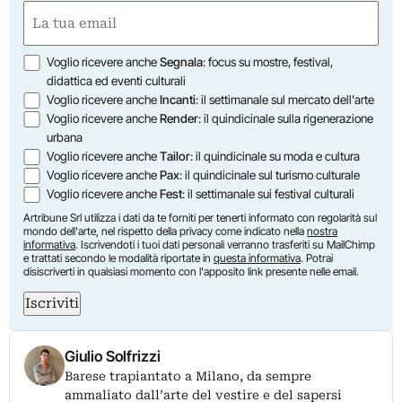
Nome
Email
(Obbligatorio)
Opzioni
Voglio ricevere anche
Segnala
: focus su mostre, festival,
didattica ed eventi culturali
Voglio ricevere anche
Incanti
: il settimanale sul mercato dell'arte
Voglio ricevere anche
Render
: il quindicinale sulla rigenerazione
urbana
Voglio ricevere anche
Tailor
: il quindicinale su moda e cultura
Voglio ricevere anche
Pax
: il quindicinale sul turismo culturale
Voglio ricevere anche
Fest
: il settimanale sui festival culturali
Artribune Srl utilizza i dati da te forniti per tenerti informato con regolarità sul
mondo dell'arte, nel rispetto della privacy come indicato nella
nostra
informativa
. Iscrivendoti i tuoi dati personali verranno trasferiti su MailChimp
e trattati secondo le modalità riportate in
questa informativa
. Potrai
disiscriverti in qualsiasi momento con l'apposito link presente nelle email.
Iscriviti
Giulio Solfrizzi
Barese trapiantato a Milano, da sempre
ammaliato dall’arte del vestire e del sapersi