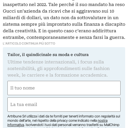
inaspettato nel 2022. Tale perché il suo mandato ha reso
Gucci un’azienda da ricavi che si aggiravano sui 10
miliardi di dollari, un dato non da sottovalutare in un
sistema sempre più improntato sulla finanza a discapito
della creatività. E in questo caso c’erano addirittura
entrambe, contemporaneamente e senza farsi la guerra.
L'ARTICOLO CONTINUA PIÙ SOTTO
Tailor, il quindicinale su moda e cultura
Ultime tendenze internazionali, i focus sulla
sostenibilità, gli approfondimenti sulle fashion
week, le carriere e la formazione accademica.
Nome
(Obbligatorio)
Nome
Email
(Obbligatorio)
Artribune Srl utilizza i dati da te forniti per tenerti informato con regolarità sul
mondo dell'arte, nel rispetto della privacy come indicato nella
nostra
informativa
. Iscrivendoti i tuoi dati personali verranno trasferiti su MailChimp