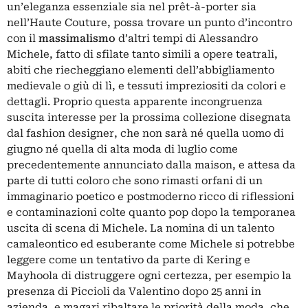
un’eleganza essenziale sia nel prêt-à-porter sia
nell’Haute Couture, possa trovare un punto d’incontro
con il
massimalismo
d’altri tempi di Alessandro
Michele, fatto di sfilate tanto simili a opere teatrali,
abiti che riecheggiano elementi dell’abbigliamento
medievale o giù di lì, e tessuti impreziositi da colori e
dettagli. Proprio questa apparente incongruenza
suscita interesse per la prossima collezione disegnata
dal fashion designer, che non sarà né quella uomo di
giugno né quella di alta moda di luglio come
precedentemente annunciato dalla maison, e attesa da
parte di tutti coloro che sono rimasti orfani di un
immaginario poetico e postmoderno ricco di riflessioni
e contaminazioni colte quanto pop dopo la temporanea
uscita di scena di Michele. La nomina di un talento
camaleontico ed esuberante come Michele si potrebbe
leggere come un tentativo da parte di Kering e
Mayhoola di distruggere ogni certezza, per esempio la
presenza di Piccioli da Valentino dopo 25 anni in
azienda, e magari ribaltare le priorità della moda, che