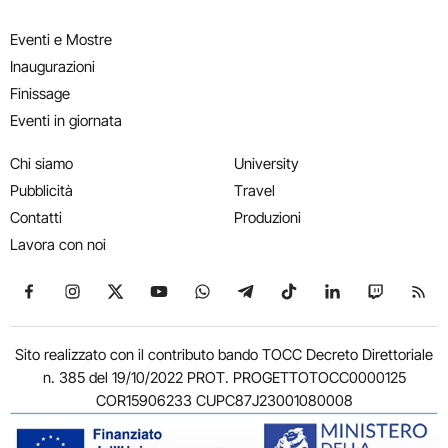
Eventi e Mostre
Inaugurazioni
Finissage
Eventi in giornata
Chi siamo
University
Pubblicità
Travel
Contatti
Produzioni
Lavora con noi
Seguici su Facebook
Seguici su Instagram
Seguici su X
Seguici su YouTube
Seguici su WhatsApp
Seguici su Telegram
Seguici su TikTok
Seguici su Link
Seguici su
Segui
Sito realizzato con il contributo bando TOCC Decreto Direttoriale
n. 385 del 19/10/2022 PROT. PROGETTOTOCC0000125
COR15906233 CUPC87J23001080008