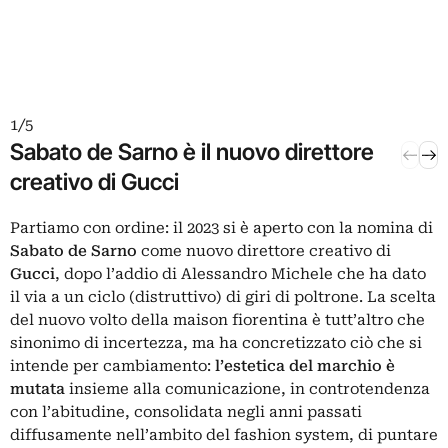
1 / 5
2 / 5
Sabato de Sarno è il nuovo direttore
Gli s
creativo di Gucci
cons
Partiamo con ordine: il 2023 si è aperto con la nomina di
E
Sabato de Sarno
come nuovo direttore creativo di
s
Gucci
, dopo l’addio di Alessandro Michele che ha dato
s
il via a un ciclo (distruttivo) di giri di poltrone. La scelta
s
del nuovo volto della maison fiorentina è tutt’altro che
T
sinonimo di incertezza, ma ha concretizzato ciò che si
v
intende per cambiamento:
l’estetica del marchio è
n
mutata
insieme alla comunicazione, in controtendenza
q
con l’abitudine, consolidata negli anni passati
d
diffusamente nell’ambito del fashion system, di puntare
a