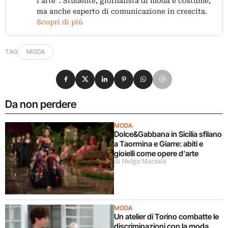
l’arte”. Studente, giornalista di moda e costume,
ma anche esperto di comunicazione in crescita.
Scopri di più
TAG
MODA
Condividi su Facebook
Condividi su X
Condividi su LinkedIn
Condividi su Pinterest
Condividi su WhatsApp
Condividi su Email
Da non perdere
MODA
Dolce&Gabbana in Sicilia sfilano
a Taormina e Giarre: abiti e
gioielli come opere d’arte
di Helga Marsala
MODA
Un atelier di Torino combatte le
discriminazioni con la moda.