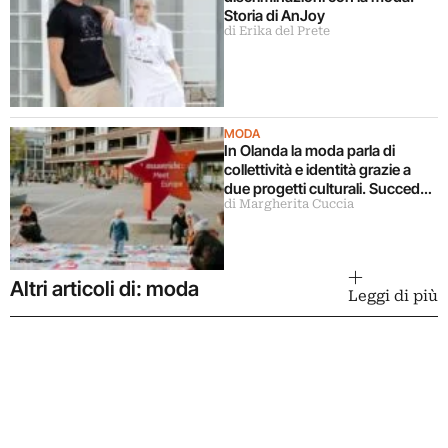
Storia di AnJoy
di Erika del Prete
MODA
In Olanda la moda parla di
collettività e identità grazie a
due progetti culturali. Succede
di Margherita Cuccia
a Maastricht
Altri articoli di: moda
Leggi di più