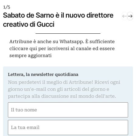
1 / 5
2 / 5
Sabato de Sarno è il nuovo direttore
Gli s
creativo di Gucci
cons
Artribune è anche su Whatsapp. È sufficiente
cliccare qui
per iscriversi al canale ed essere
sempre aggiornati
Lettera, la newsletter quotidiana
Non perdetevi il meglio di Artribune! Ricevi ogni
giorno un'e-mail con gli articoli del giorno e
partecipa alla discussione sul mondo dell'arte.
L
Nome
f
(Obbligatorio)
Nome
Email
(Obbligatorio)