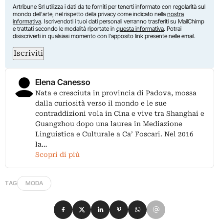
Artribune Srl utilizza i dati da te forniti per tenerti informato con regolarità sul
mondo dell'arte, nel rispetto della privacy come indicato nella
nostra
informativa
. Iscrivendoti i tuoi dati personali verranno trasferiti su MailChimp
e trattati secondo le modalità riportate in
questa informativa
. Potrai
disiscriverti in qualsiasi momento con l'apposito link presente nelle email.
Iscriviti
Elena Canesso
Nata e cresciuta in provincia di Padova, mossa
dalla curiosità verso il mondo e le sue
contraddizioni vola in Cina e vive tra Shanghai e
Guangzhou dopo una laurea in Mediazione
Linguistica e Culturale a Ca’ Foscari. Nel 2016
la…
Scopri di più
TAG
MODA
Condividi su Facebook
Condividi su X
Condividi su LinkedIn
Condividi su Pinterest
Condividi su WhatsApp
Condividi su Email