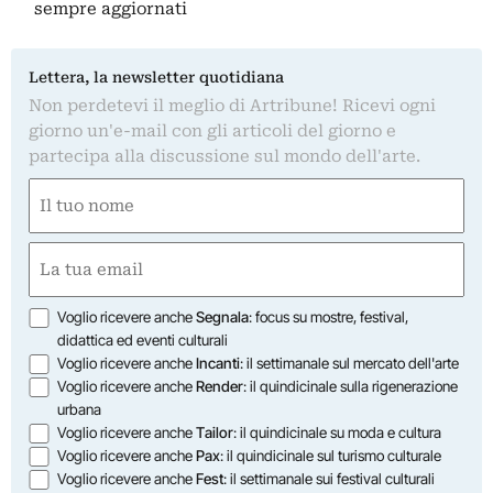
sempre aggiornati
Lettera, la newsletter quotidiana
Non perdetevi il meglio di Artribune! Ricevi ogni
giorno un'e-mail con gli articoli del giorno e
partecipa alla discussione sul mondo dell'arte.
Nome
(Required)
First
Email
(Required)
Opzioni
Voglio ricevere anche
Segnala
: focus su mostre, festival,
didattica ed eventi culturali
Voglio ricevere anche
Incanti
: il settimanale sul mercato dell'arte
Voglio ricevere anche
Render
: il quindicinale sulla rigenerazione
urbana
Voglio ricevere anche
Tailor
: il quindicinale su moda e cultura
Voglio ricevere anche
Pax
: il quindicinale sul turismo culturale
Voglio ricevere anche
Fest
: il settimanale sui festival culturali