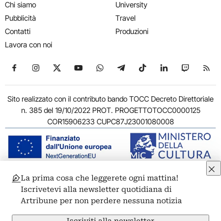
Chi siamo
University
Pubblicità
Travel
Contatti
Produzioni
Lavora con noi
Seguici su Facebook
Seguici su Instagram
Seguici su X
Seguici su YouTube
Seguici su WhatsApp
Seguici su Telegram
Seguici su TikTok
Seguici su Link
Seguici su
Segui
Sito realizzato con il contributo bando TOCC Decreto Direttoriale
n. 385 del 19/10/2022 PROT. PROGETTOTOCC0000125
COR15906233 CUPC87J23001080008
La prima cosa che leggerete ogni mattina!
© 2011-2026 ARTRIBUNE srl – Corso Vittorio Emanuele II, 287 –
Iscrivetevi alla newsletter quotidiana di
00186 Roma - P.I. 11381581005
Artribune per non perdere nessuna notizia
Privacy: Responsabile della protezione dei dati personali
ARTRIBUNE srl – Corso Vittorio Emanuele II, 287 – 00186 Roma