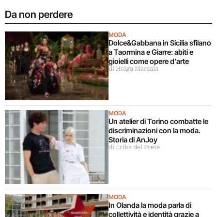
Da non perdere
MODA
Dolce&Gabbana in Sicilia sfilano
a Taormina e Giarre: abiti e
gioielli come opere d’arte
di Helga Marsala
MODA
Un atelier di Torino combatte le
discriminazioni con la moda.
Storia di AnJoy
di Erika del Prete
MODA
In Olanda la moda parla di
collettività e identità grazie a