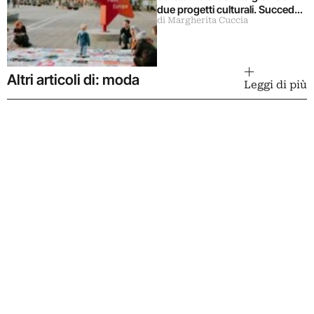
due progetti culturali. Succede
di Margherita Cuccia
a Maastricht
Altri articoli di: moda
Leggi di più