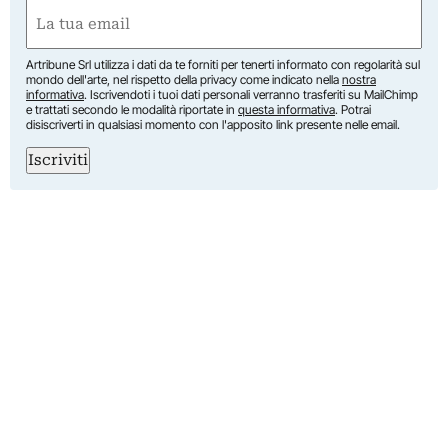
First
Email
(Required)
Artribune Srl utilizza i dati da te forniti per tenerti informato con regolarità sul
mondo dell'arte, nel rispetto della privacy come indicato nella
nostra
informativa
. Iscrivendoti i tuoi dati personali verranno trasferiti su MailChimp
e trattati secondo le modalità riportate in
questa informativa
. Potrai
disiscriverti in qualsiasi momento con l'apposito link presente nelle email.
Iscriviti