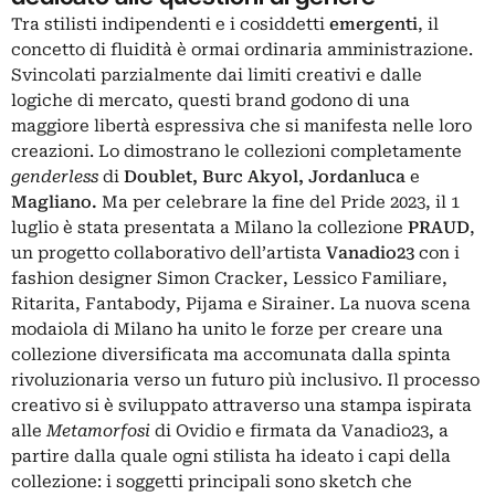
Tra stilisti indipendenti e i cosiddetti
emergenti
, il
concetto di fluidità è ormai ordinaria amministrazione.
Svincolati parzialmente dai limiti creativi e dalle
logiche di mercato, questi brand godono di una
maggiore libertà espressiva che si manifesta nelle loro
creazioni. Lo dimostrano le collezioni completamente
genderless
di
Doublet, Burc Akyol, Jordanluca
e
Magliano.
Ma per celebrare la fine del Pride 2023, il 1
luglio è stata presentata a Milano la collezione
PRAUD
,
un progetto collaborativo dell’artista
Vanadio23
con i
fashion designer Simon Cracker, Lessico Familiare,
Ritarita, Fantabody, Pijama e Sirainer. La nuova scena
modaiola di Milano ha unito le forze per creare una
collezione diversificata ma accomunata dalla spinta
rivoluzionaria verso un futuro più inclusivo. Il processo
creativo si è sviluppato attraverso una stampa ispirata
alle
Metamorfosi
di Ovidio e firmata da Vanadio23, a
partire dalla quale ogni stilista ha ideato i capi della
collezione: i soggetti principali sono sketch che