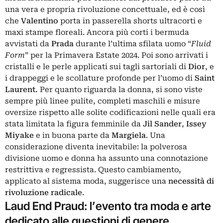
una vera e propria rivoluzione concettuale, ed è così
che
Valentino
porta in passerella shorts ultracorti e
maxi stampe floreali. Ancora più corti i bermuda
avvistati da
Prada
durante l’ultima sfilata uomo “
Fluid
Form
” per la Primavera Estate 2024. Poi sono arrivati i
cristalli e le perle applicati sui tagli sartoriali di
Dior
, e
i drappeggi e le scollature profonde per l’uomo di
Saint
Laurent.
Per quanto riguarda la donna, si sono viste
sempre più linee pulite, completi maschili e misure
oversize rispetto alle solite codificazioni nelle quali era
stata limitata la figura femminile da
Jil
Sander
,
Issey
Miyake
e in buona parte da
Margiela
. Una
considerazione diventa inevitabile: la polverosa
divisione uomo e donna ha assunto una connotazione
restrittiva e regressista. Questo cambiamento,
applicato al sistema moda, suggerisce una
necessità di
rivoluzione radicale
.
Laud End Praud: l’evento tra moda e arte
dedicato alle questioni di genere