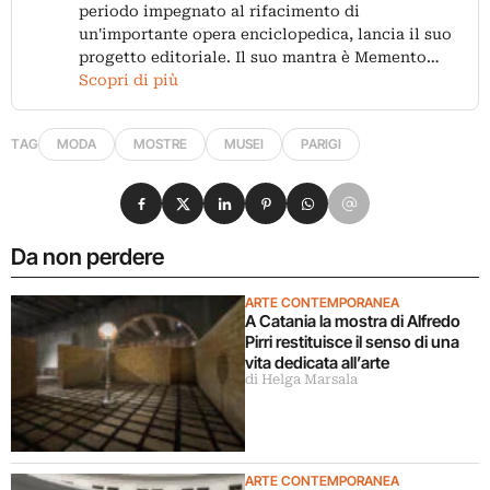
periodo impegnato al rifacimento di
un'importante opera enciclopedica, lancia il suo
progetto editoriale. Il suo mantra è Memento…
Scopri di più
TAG
MODA
MOSTRE
MUSEI
PARIGI
Condividi su Facebook
Condividi su X
Condividi su LinkedIn
Condividi su Pinterest
Condividi su WhatsApp
Condividi su Email
Da non perdere
ARTE CONTEMPORANEA
A Catania la mostra di Alfredo
Pirri restituisce il senso di una
vita dedicata all’arte
di Helga Marsala
ARTE CONTEMPORANEA