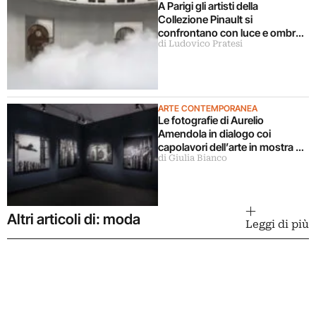
A Parigi gli artisti della
Collezione Pinault si
confrontano con luce e ombra
di Ludovico Pratesi
in una grande mostra
ARTE CONTEMPORANEA
Le fotografie di Aurelio
Amendola in dialogo coi
capolavori dell’arte in mostra a
di Giulia Bianco
Milano
Altri articoli di: moda
Leggi di più