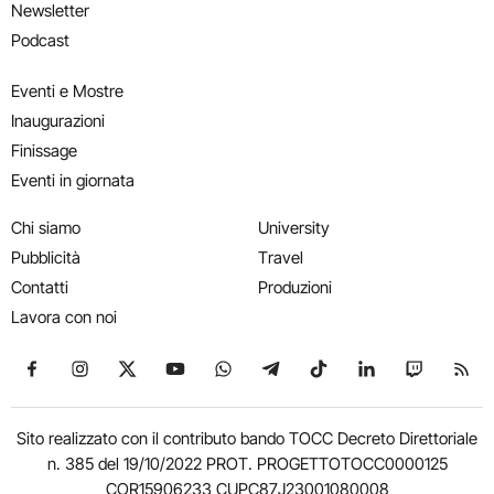
Newsletter
Podcast
Eventi e Mostre
Inaugurazioni
Finissage
Eventi in giornata
Chi siamo
University
Pubblicità
Travel
Contatti
Produzioni
Lavora con noi
Seguici su Facebook
Seguici su Instagram
Seguici su X
Seguici su YouTube
Seguici su WhatsApp
Seguici su Telegram
Seguici su TikTok
Seguici su Link
Seguici su
Segui
Sito realizzato con il contributo bando TOCC Decreto Direttoriale
n. 385 del 19/10/2022 PROT. PROGETTOTOCC0000125
COR15906233 CUPC87J23001080008