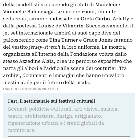
della modellistica scucendo gli abiti di
Madeleine
Vionnet
e
Balenciaga
. Le sue creazioni, ritenute
seducenti, saranno indossate da
Greta Garbo
,
Arletty
e
dalla poetessa
Louise de Vilmorin
. Successivamente, il
jet set internazionale ambirà ai suoi capi: dive del
palcoscenico come
Tina
Turner
e
Grace Jones
faranno
del vestito
jersey-stretch
la loro uniforme. La mostra,
organizzata all’interno della Fondazione voluta dallo
stesso Azzedine Alaïa, crea un percorso espositivo che
narra gli albori e l’addio alle scene del couturier. Tra
archivi, documenti e immagini che hanno un valoro
inestimabile per il futuro della moda.
L'ARTICOLO CONTINUA PIÙ SOTTO
Fest, il settimanale sui festival culturali
Scenari, politiche culturali, arti visive, musica,
teatro, architettura, design, artigianato,
rigenerazione urbana e i trend globali da
monitorare.