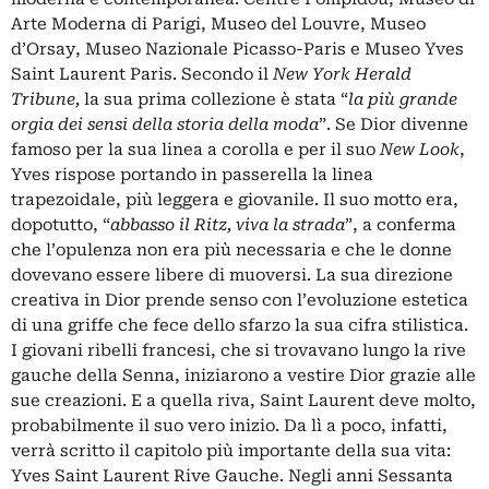
Arte Moderna di Parigi, Museo del Louvre, Museo
d’Orsay, Museo Nazionale Picasso-Paris e Museo Yves
Saint Laurent Paris. Secondo il
New York Herald
Tribune,
la sua prima collezione è stata “
la più grande
orgia dei sensi della storia della moda
”. Se Dior divenne
famoso per la sua linea a corolla e per il suo
New Look
,
Yves rispose portando in passerella la linea
trapezoidale, più leggera e giovanile. Il suo motto era,
dopotutto, “
abbasso il Ritz, viva la strada
”, a conferma
che l’opulenza non era più necessaria e che le donne
dovevano essere libere di muoversi. La sua direzione
creativa in Dior prende senso con l’evoluzione estetica
di una griffe che fece dello sfarzo la sua cifra stilistica.
I giovani ribelli francesi, che si trovavano lungo la rive
gauche della Senna, iniziarono a vestire Dior grazie alle
sue creazioni. E a quella riva, Saint Laurent deve molto,
probabilmente il suo vero inizio. Da lì a poco, infatti,
verrà scritto il capitolo più importante della sua vita:
Yves Saint Laurent Rive Gauche. Negli anni Sessanta