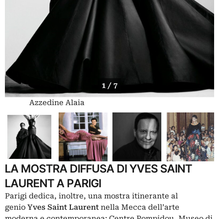
1 / 7
Azzedine Alaia
LA MOSTRA DIFFUSA DI YVES SAINT
LAURENT A PARIGI
Parigi dedica, inoltre, una mostra itinerante al
genio
Yves Saint Laurent
nella Mecca dell’arte
moderna e contemporanea: Centre Pompidou, Museo di