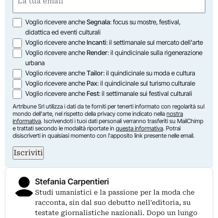
(Obbligatorio)
Opzioni
Voglio ricevere anche
Segnala
: focus su mostre, festival,
didattica ed eventi culturali
Voglio ricevere anche
Incanti
: il settimanale sul mercato dell'arte
Voglio ricevere anche
Render
: il quindicinale sulla rigenerazione
urbana
Voglio ricevere anche
Tailor
: il quindicinale su moda e cultura
Voglio ricevere anche
Pax
: il quindicinale sul turismo culturale
Voglio ricevere anche
Fest
: il settimanale sui festival culturali
Artribune Srl utilizza i dati da te forniti per tenerti informato con regolarità sul
mondo dell'arte, nel rispetto della privacy come indicato nella
nostra
informativa
. Iscrivendoti i tuoi dati personali verranno trasferiti su MailChimp
e trattati secondo le modalità riportate in
questa informativa
. Potrai
disiscriverti in qualsiasi momento con l'apposito link presente nelle email.
Iscriviti
Stefania Carpentieri
Studi umanistici e la passione per la moda che
racconta, sin dal suo debutto nell'editoria, su
testate giornalistiche nazionali. Dopo un lungo