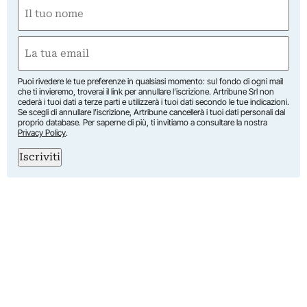
Nome
(Obbligatorio)
Nome
Email
(Obbligatorio)
Puoi rivedere le tue preferenze in qualsiasi momento: sul fondo di ogni mail
che ti invieremo, troverai il link per annullare l’iscrizione. Artribune Srl non
cederà i tuoi dati a terze parti e utilizzerà i tuoi dati secondo le tue indicazioni.
Se scegli di annullare l’iscrizione, Artribune cancellerà i tuoi dati personali dal
proprio database. Per saperne di più, ti invitiamo a consultare la nostra
Privacy Policy
.
Iscriviti