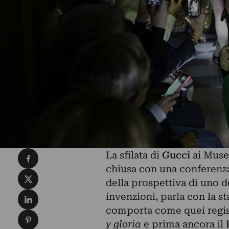
Condividi su Facebook
La sfilata di
Gucci
ai Musei
chiusa con una conferenz
Condividi su X
della prospettiva di uno d
Condividi su LinkedIn
invenzioni, parla con la st
comporta come quei regist
Condividi su Pinterest
y gloria
e prima ancora il