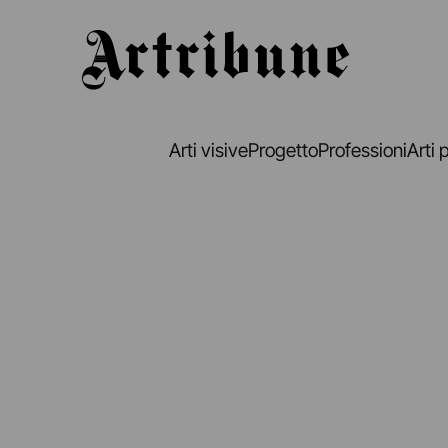
Artribune
Arti visive
Progetto
Professioni
Arti 