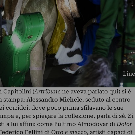
Line
 Capitolini (
Artribune
ne aveva parlato qui)
si è
a stampa:
Alessandro Michele
, seduto al centro
ei corridoi, dove poco prima sfilavano le sue
ampa e, per spiegare la collezione, parla di sé. Si
i a lui affini: come l’ultimo Almodovar di
Dolor
Federico Fellini
di
Otto e mezzo
, artisti capaci di