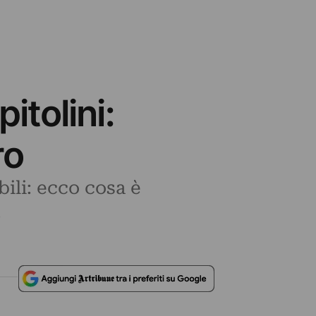
itolini:
ro
bili: ecco cosa è
.