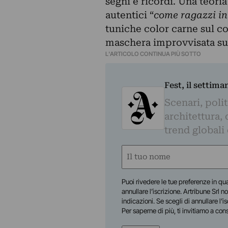
segni e ricordi. Una teor
autentici “
come ragazzi in
tuniche color carne sul c
maschera improvvisata su a
L'ARTICOLO CONTINUA PIÙ SOTTO
Fest, il settima
Scenari, polit
architettura, 
trend globali
Nome
(Required)
First
Puoi rivedere le tue preferenze in qua
annullare l’iscrizione. Artribune Srl no
indicazioni. Se scegli di annullare l’i
Per saperne di più, ti invitiamo a con