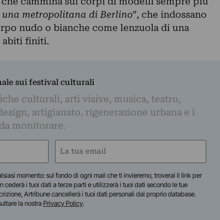
ia che cammina sui corpi di modelli sempre più
 una metropolitana di Berlino
”, che indossano
orpo nudo o bianche come lenzuola di una
biti finiti.
nale sui festival culturali
iche culturali, arti visive, musica, teatro,
design, artigianato, rigenerazione urbana e i
 da monitorare.
Email
(Required)
lsiasi momento: sul fondo di ogni mail che ti invieremo, troverai il link per
n cederà i tuoi dati a terze parti e utilizzerà i tuoi dati secondo le tue
scrizione, Artribune cancellerà i tuoi dati personali dal proprio database.
sultare la nostra
Privacy Policy
.