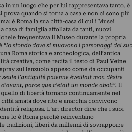
rsa in un luogo che per lui rappresentava tanto, è
si prova quando si torna a casa e non ci sono più
ma: è Roma la sua città-casa di cui i Musei
la casa di famiglia affollata da tanti, nuovi
chele frequentava il Museo durante la propria
è “
lo sfondo dove si muovono i personaggi del su
i una Roma storica e archeologica, dell’antica
ità creativa, come recita il testo di
Paul Veine
 spray sul lenzuolo appeso come da occupanti
 seule l’antiquité paienne éveillait mon désire
 d’avant, parce que c’etait un monde aboli”.
Il
quello di libertà tornano continuamente nel
 città amata dove rito e anarchia convivono
dentità religiosa. L’art director dice che i suoi
come lo è Roma perché reinventano
e tradizioni, liberi da millenni di sovrapporre