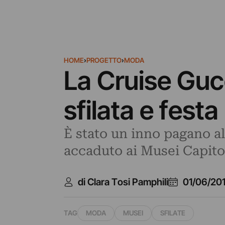
HOME
›
PROGETTO
›
MODA
La Cruise Gucc
sfilata e fest
È stato un inno pagano alla
accaduto ai Musei Capitol
di Clara Tosi Pamphili
01/06/20
TAG
MODA
MUSEI
SFILATE