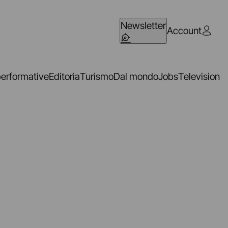
Newsletter
Account
performative
Editoria
Turismo
Dal mondo
Jobs
Television