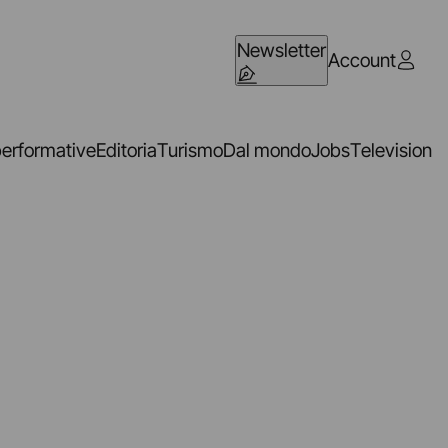
Newsletter
Account
performative
Editoria
Turismo
Dal mondo
Jobs
Television