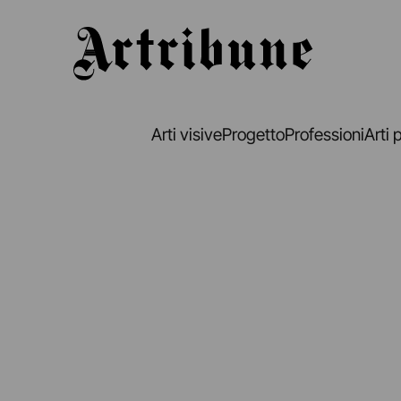
Artribune
Arti visive
Progetto
Professioni
Arti 