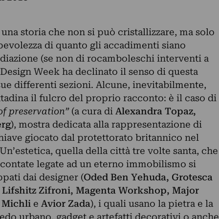
 una storia che non si può cristallizzare, ma solo
pevolezza di quanto gli accadimenti siano
diazione (se non di rocamboleschi interventi a
 Design Week ha declinato il senso di questa
 sue differenti sezioni. Alcune, inevitabilmente,
ttadina il fulcro del proprio racconto: è il caso di
of preservation”
(a cura di
Alexandra Topaz,
erg
), mostra dedicata alla rappresentazione di
iave giocato dal protettorato britannico nel
 Un’estetica, quella della città tre volte santa, che
 scontate legate ad un eterno immobilismo si
ppati dai designer (
Oded Ben Yehuda, Grotesca
i Lifshitz Zifroni, Magenta Workshop, Major
 Michli
e
Avior Zada
), i quali usano la pietra e la
redo urbano, gadget e artefatti decorativi o anche