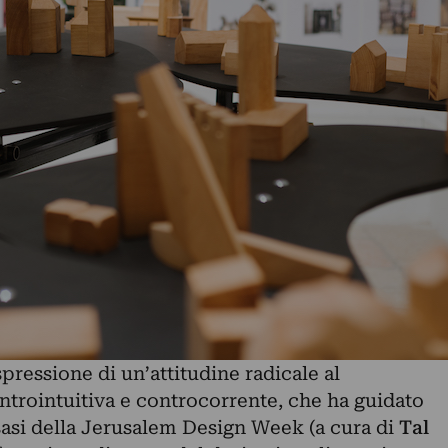
ressione di un’attitudine radicale al
ntrointuitiva e controcorrente, che ha guidato
asi della Jerusalem Design Week (a cura di
Tal