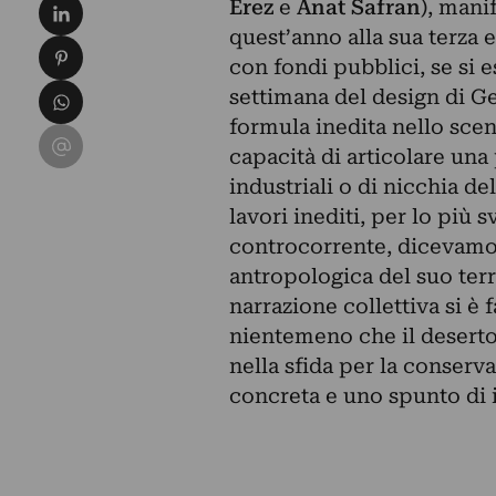
Condividi su LinkedIn
Erez
e
Anat Safran
), mani
quest’anno alla sua terza 
Condividi su Pinterest
con fondi pubblici, se si e
Condividi su WhatsApp
settimana del design di 
formula inedita nello scen
Condividi su Email
capacità di articolare una
industriali o di nicchia de
lavori inediti, per lo più
controcorrente, dicevamo,
antropologica del suo terri
narrazione collettiva si è f
nientemeno che il deserto,
nella sfida per la conser
concreta e uno spunto di 