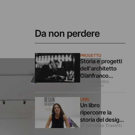
Da non perdere
PROGETTO
Storia e progetti
dell’architetto
Gianfranco
di Alessandra
Frattini a 100 anni
Quattordio
dalla sua nascita
LIBRI
Un libro
ripercorre la
storia del design
di Annalisa Trasatti
con uno sguardo
femminista.