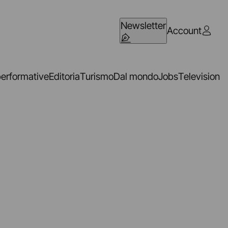
Newsletter
Account
performative
Editoria
Turismo
Dal mondo
Jobs
Television