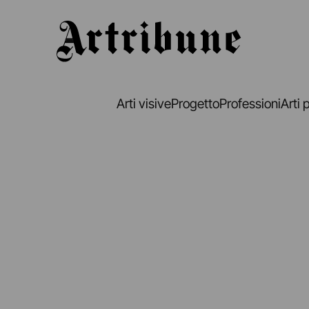
Artribune
Arti visive
Progetto
Professioni
Arti 