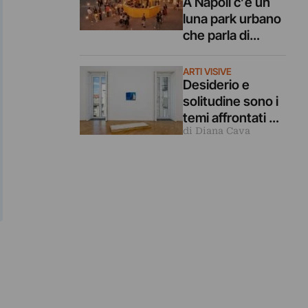
A Napoli c’è un
luna park urbano
che parla di
cultura,
sostenibilità e
ARTI VISIVE
innovazione
Desiderio e
solitudine sono i
temi affrontati da
di Diana Cava
due artiste nelle
mostre alla
galleria Di
Marino a Napoli