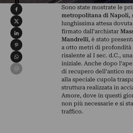
Condividi su Facebook
Sono state mostrate le pr
metropolitana di Napoli,
Condividi su X
lunghissima attesa dovuta 
Condividi su LinkedIn
firmato dall’archistar
Mass
Mandrelli
, è stato presen
Condividi su Pinterest
a otto metri di profondità
Condividi su WhatsApp
risalente al I sec. d.C., u
iniziale. Anche dopo l’ape
Condividi su Email
di recupero dell’antico m
alla speciale cupola traspa
struttura realizzata in acc
Amore, dove in questi gior
non più necessarie e si s
traffico.