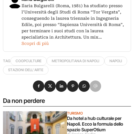
Ilaria Bulgarelli (Roma, 1981) ha studiato presso
l’Università degli Studi di Roma “Tor Vergata”,
conseguendo la laurea triennale in Ingegneria
Edile, poi presso “Sapienza Università di Roma”,
per terminare i suoi studi con la laurea
specialistica in Architettura. Un mix…
Scopri di più
TAG
COOPCULTURE
METROPOLITANA DI NAPOLI
NAPOLI
STAZIONI DELL’ARTE
Condividi su Facebook
Condividi su X
Condividi su LinkedIn
Condividi su Pinterest
Condividi su WhatsApp
Condividi su Email
Da non perdere
TURISMO
Da hotel a hub culturale per
Napoli. Ecco la formula dello
spazio SuperOtium