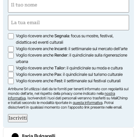
Nome
(Required)
First
Email
(Required)
Opzioni
Voglio ricevere anche
Segnala
: focus su mostre, festival,
didattica ed eventi culturali
Voglio ricevere anche
Incanti
: il settimanale sul mercato dell'arte
Voglio ricevere anche
Render
: il quindicinale sulla rigenerazione
urbana
Voglio ricevere anche
Tailor
: il quindicinale su moda e cultura
Voglio ricevere anche
Pax
: il quindicinale sul turismo culturale
Voglio ricevere anche
Fest
: il settimanale sui festival culturali
Artribune Srl utilizza i dati da te forniti per tenerti informato con regolarità sul
mondo dell'arte, nel rispetto della privacy come indicato nella
nostra
informativa
. Iscrivendoti i tuoi dati personali verranno trasferiti su MailChimp
e trattati secondo le modalità riportate in
questa informativa
. Potrai
disiscriverti in qualsiasi momento con l'apposito link presente nelle email.
Iscriviti
Ilaria Bulgarelli