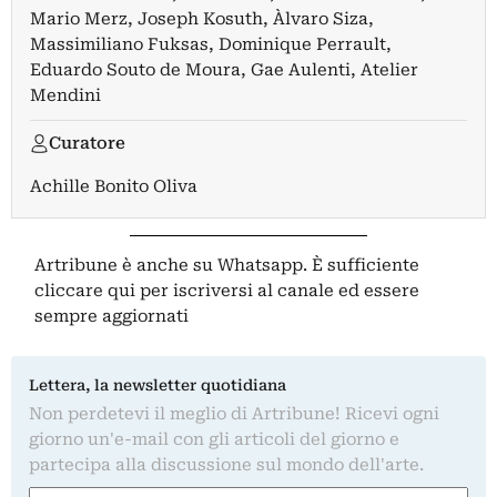
Mario Merz
,
Joseph Kosuth
,
Àlvaro Siza
,
Massimiliano Fuksas
,
Dominique Perrault
,
Eduardo Souto de Moura
,
Gae Aulenti
,
Atelier
Mendini
Curatore
Achille Bonito Oliva
Artribune è anche su Whatsapp. È sufficiente
cliccare qui
per iscriversi al canale ed essere
sempre aggiornati
Lettera, la newsletter quotidiana
Non perdetevi il meglio di Artribune! Ricevi ogni
giorno un'e-mail con gli articoli del giorno e
partecipa alla discussione sul mondo dell'arte.