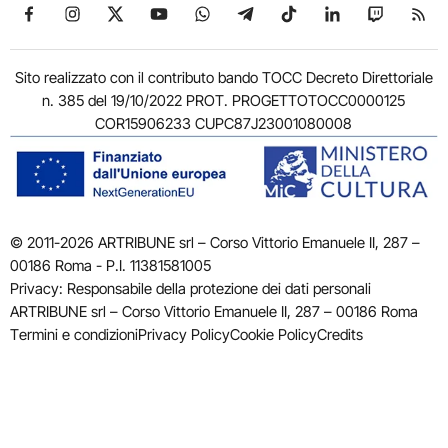
Seguici su Facebook
Seguici su Instagram
Seguici su X
Seguici su YouTube
Seguici su WhatsApp
Seguici su Telegram
Seguici su TikTok
Seguici su Link
Seguici su
Segui
Sito realizzato con il contributo bando TOCC Decreto Direttoriale
n. 385 del 19/10/2022 PROT. PROGETTOTOCC0000125
COR15906233 CUPC87J23001080008
© 2011-2026 ARTRIBUNE srl – Corso Vittorio Emanuele II, 287 –
00186 Roma - P.I. 11381581005
Privacy: Responsabile della protezione dei dati personali
ARTRIBUNE srl – Corso Vittorio Emanuele II, 287 – 00186 Roma
Termini e condizioni
Privacy Policy
Cookie Policy
Credits