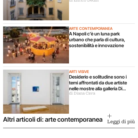
di Enrico Dedin
ARTE CONTEMPORANEA
A Napoli c’è un luna park
urbano che parla di cultura,
sostenibilità e innovazione
ARTI VISIVE
Desiderio e solitudine sono i
temi affrontati da due artiste
nelle mostre alla galleria Di
di Diana Cava
Marino a Napoli
Altri articoli di: arte contemporanea
Leggi di più