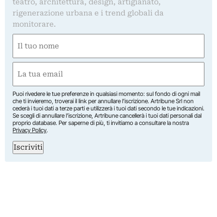
teatro, architettura, design, artigianato,
rigenerazione urbana e i trend globali da
monitorare.
Nome
(Required)
First
Email
(Required)
Puoi rivedere le tue preferenze in qualsiasi momento: sul fondo di ogni mail
che ti invieremo, troverai il link per annullare l’iscrizione. Artribune Srl non
cederà i tuoi dati a terze parti e utilizzerà i tuoi dati secondo le tue indicazioni.
Se scegli di annullare l’iscrizione, Artribune cancellerà i tuoi dati personali dal
proprio database. Per saperne di più, ti invitiamo a consultare la nostra
Privacy Policy
.
Iscriviti