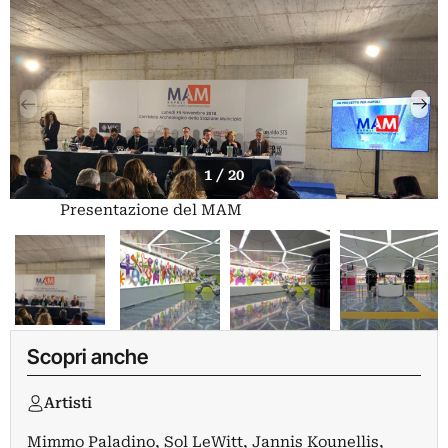
1 / 20
Presentazione del MAM
Scopri anche
Artisti
Mimmo Paladino
,
Sol LeWitt
,
Jannis Kounellis
,