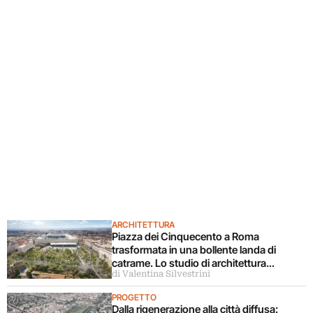
ARCHITETTURA
Piazza dei Cinquecento a Roma
trasformata in una bollente landa di
catrame. Lo studio di architettura
di Valentina Silvestrini
disconosce il progetto
PROGETTO
Dalla rigenerazione alla città diffusa: