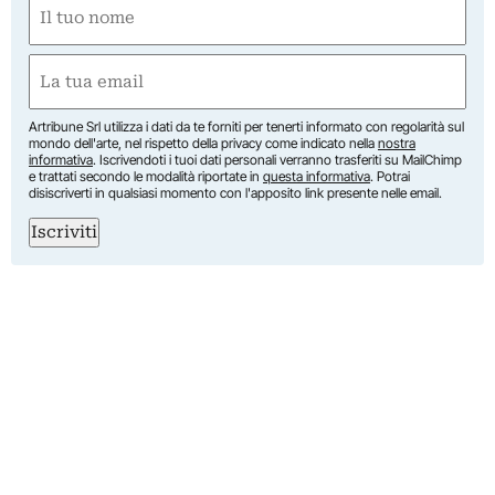
Nome
(Required)
First
Email
(Required)
Artribune Srl utilizza i dati da te forniti per tenerti informato con regolarità sul
mondo dell'arte, nel rispetto della privacy come indicato nella
nostra
informativa
. Iscrivendoti i tuoi dati personali verranno trasferiti su MailChimp
e trattati secondo le modalità riportate in
questa informativa
. Potrai
disiscriverti in qualsiasi momento con l'apposito link presente nelle email.
Iscriviti