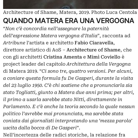
Architecture of Shame, Matera, 2019. Photo Luca Centola
QUANDO MATERA ERA UNA VERGOGNA
“
Non c’è concordia nell’assegnare la paternità
dell’espressione
Matera vergogna d’Italia
”, racconta ad
Artribune
l’artista e architetto
Fabio Ciaravella
,
direttore artistico di AoS –
Architecture of Shame
, che
con gli architetti
Cristina Amenta
e
Mimì Coviello
è
project leader del capitolo
Architettura della Vergogna
di Matera 2019. “
Ci sono tre, quattro versioni. Per alcuni,
a coniare questa formula fu De Gasperi, durante la visita
del 23 luglio 1950. C’è chi sostiene che a pronunciarla sia
stato Togliatti, giunto a Matera due anni prima; per altri,
il primo a usarla sarebbe stato Nitti, direttamente in
Parlamento. E c’è anche la teoria secondo la quale nessun
politico l’avrebbe mai pronunciata, ma sarebbe stata
coniata dai giornalisti interpretando una ‘mezza parola’
uscita dalla bocca di De Gasperi
”.
Nell’incertezza delle radici storiche, la relazione fra