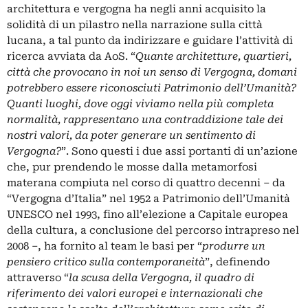
architettura e vergogna ha negli anni acquisito la
solidità di un pilastro nella narrazione sulla città
lucana, a tal punto da indirizzare e guidare l’attività di
ricerca avviata da AoS. “
Quante architetture, quartieri,
città che provocano in noi un senso di Vergogna, domani
potrebbero essere riconosciuti Patrimonio dell’Umanità?
Quanti luoghi, dove oggi viviamo nella più completa
normalità, rappresentano una contraddizione tale dei
nostri valori, da poter generare un sentimento di
Vergogna?
”. Sono questi i due assi portanti di un’azione
che, pur prendendo le mosse dalla metamorfosi
materana compiuta nel corso di quattro decenni – da
“Vergogna d’Italia” nel 1952 a Patrimonio dell’Umanità
UNESCO nel 1993, fino all’elezione a Capitale europea
della cultura, a conclusione del percorso intrapreso nel
2008 –, ha fornito al team le basi per “
produrre un
pensiero critico sulla contemporaneità
”, definendo
attraverso “
la scusa della Vergogna, il quadro di
riferimento dei valori europei e internazionali che