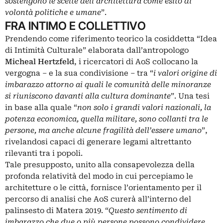
sostengono le scelte dell’architettura come esito di
volontà politiche e umane
”.
FRA INTIMO E COLLETTIVO
Prendendo come riferimento teorico la cosiddetta “Idea
di Intimità Culturale” elaborata dall’antropologo
Micheal Hertzfeld
, i ricercatori di AoS collocano la
vergogna – e la sua condivisione – tra “
i valori origine di
imbarazzo attorno ai quali le comunità delle minoranze
si riuniscono davanti alla cultura dominante
”. Una tesi
in base alla quale “
non solo i grandi valori nazionali, la
potenza economica, quella militare, sono collanti tra le
persone, ma anche alcune fragilità dell’essere umano
”,
rivelandosi capaci di generare legami altrettanto
rilevanti tra i popoli.
Tale presupposto, unito alla consapevolezza della
profonda relatività del modo in cui percepiamo le
architetture o le città, fornisce l’orientamento per il
percorso di analisi che AoS curerà all’interno del
palinsesto di Matera 2019. “
Questo sentimento di
imbarazzo che due o più persone possono condividere