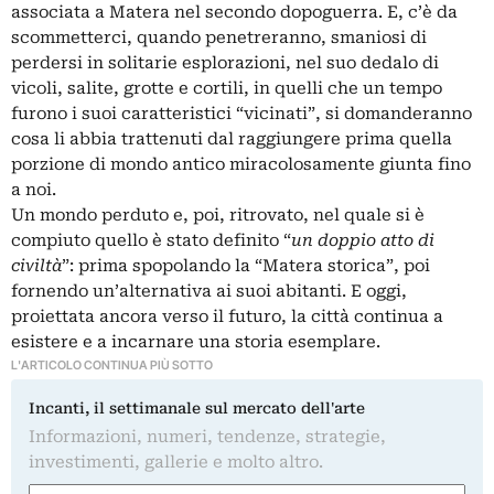
associata a Matera nel secondo dopoguerra. E, c’è da
scommetterci, quando penetreranno, smaniosi di
perdersi in solitarie esplorazioni, nel suo dedalo di
vicoli, salite, grotte e cortili, in quelli che un tempo
furono i suoi caratteristici “vicinati”, si domanderanno
cosa li abbia trattenuti dal raggiungere prima quella
porzione di mondo antico miracolosamente giunta fino
a noi.
Un mondo perduto e, poi, ritrovato, nel quale si è
compiuto quello è stato definito “
un doppio atto di
civiltà
”: prima spopolando la “Matera storica”, poi
fornendo un’alternativa ai suoi abitanti. E oggi,
proiettata ancora verso il futuro, la città continua a
esistere e a incarnare una storia esemplare.
L'ARTICOLO CONTINUA PIÙ SOTTO
Incanti, il settimanale sul mercato dell'arte
Informazioni, numeri, tendenze, strategie,
investimenti, gallerie e molto altro.