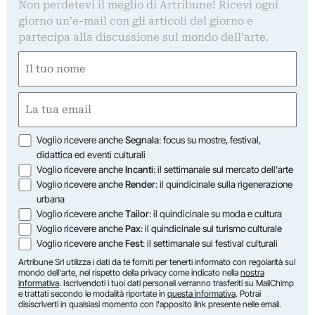
Non perdetevi il meglio di Artribune! Ricevi ogni
giorno un'e-mail con gli articoli del giorno e
partecipa alla discussione sul mondo dell'arte.
Nome
(Required)
First
Email
(Required)
Opzioni
Voglio ricevere anche
Segnala
: focus su mostre, festival,
didattica ed eventi culturali
Voglio ricevere anche
Incanti
: il settimanale sul mercato dell'arte
Voglio ricevere anche
Render
: il quindicinale sulla rigenerazione
urbana
Voglio ricevere anche
Tailor
: il quindicinale su moda e cultura
Voglio ricevere anche
Pax
: il quindicinale sul turismo culturale
Voglio ricevere anche
Fest
: il settimanale sui festival culturali
Artribune Srl utilizza i dati da te forniti per tenerti informato con regolarità sul
mondo dell'arte, nel rispetto della privacy come indicato nella
nostra
informativa
. Iscrivendoti i tuoi dati personali verranno trasferiti su MailChimp
e trattati secondo le modalità riportate in
questa informativa
. Potrai
disiscriverti in qualsiasi momento con l'apposito link presente nelle email.