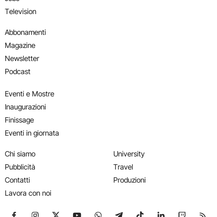
Television
Abbonamenti
Magazine
Newsletter
Podcast
Eventi e Mostre
Inaugurazioni
Finissage
Eventi in giornata
Chi siamo
University
Pubblicità
Travel
Contatti
Produzioni
Lavora con noi
Seguici su Facebook
Seguici su Instagram
Seguici su X
Seguici su YouTube
Seguici su WhatsApp
Seguici su Telegram
Seguici su TikTok
Seguici su Link
Seguici su
Segui