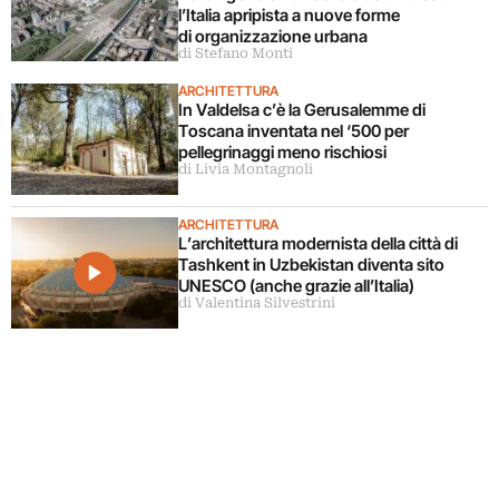
l’Italia apripista a nuove forme
di organizzazione urbana
di Stefano Monti
ARCHITETTURA
In Valdelsa c’è la Gerusalemme di
Toscana inventata nel ‘500 per
pellegrinaggi meno rischiosi
di Livia Montagnoli
ARCHITETTURA
L’architettura modernista della città di
Tashkent in Uzbekistan diventa sito
UNESCO (anche grazie all’Italia)
di Valentina Silvestrini