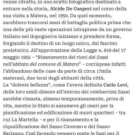
venne ritratto, in uno scatto fotografico destinato a
entrare nella storia,
Alcide De Gasperi
nel corso della
sua visita a
Matera
, nel 1950. Da quel momento,
sarebbero trascorsi mesi di battaglia politica prima che
una delle più vaste operazioni intraprese da un governo
italiano nel dopoguerra iniziasse a prendere forma,
forgiando il destino di un luogo unico, dal fascino
preistorico. All’approvazione della Legge n. 619 del 17
maggio 1952 – “
Risanamento dei rioni dei Sassi
nell’abitato del comune di Matera
” – corrispose infatti
l’abbandono delle case da parte di circa 17mila
materani, due terzi degli abitanti della città.
La “
dolente bellezza
”, come l’aveva definita
Carlo Levi
,
delle loro umili dimore all’interno dei celeberrimi Sassi
sarebbe rimasta, almeno temporaneamente, priva di
vita, mentre lo Stato si assumeva gli oneri per la
pianificazione ed edificazione di nuovi quartieri – tra
cui La Martella – e per il risanamento e la
riqualificazione del Sasso Caveoso e del Sasso
Barisano. Così facendo vennero poste le basi per il