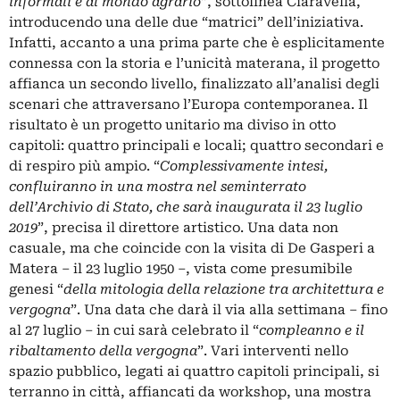
informali e al mondo agrario
”, sottolinea Ciaravella,
introducendo una delle due “matrici” dell’iniziativa.
Infatti, accanto a una prima parte che è esplicitamente
connessa con la storia e l’unicità materana, il progetto
affianca un secondo livello, finalizzato all’analisi degli
scenari che attraversano l’Europa contemporanea. Il
risultato è un progetto unitario ma diviso in otto
capitoli: quattro principali e locali; quattro secondari e
di respiro più ampio. “
Complessivamente intesi,
confluiranno in una mostra nel seminterrato
dell’Archivio di Stato, che sarà inaugurata il 23 luglio
2019
”, precisa il direttore artistico. Una data non
casuale, ma che coincide con la visita di De Gasperi a
Matera – il 23 luglio 1950 –, vista come presumibile
genesi “
della mitologia della relazione tra architettura e
vergogna
”. Una data che darà il via alla settimana – fino
al 27 luglio – in cui sarà celebrato il “
compleanno e il
ribaltamento della vergogna
”. Vari interventi nello
spazio pubblico, legati ai quattro capitoli principali, si
terranno in città, affiancati da workshop, una mostra