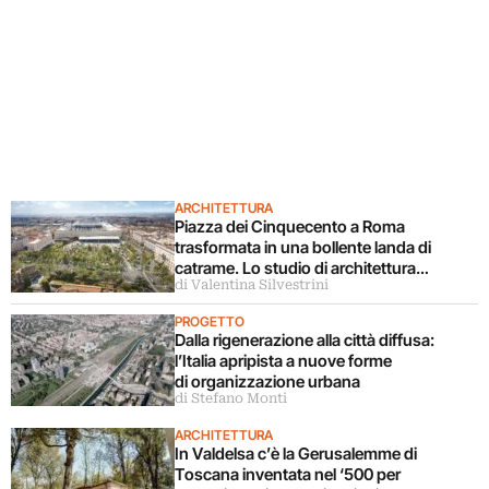
ARCHITETTURA
Piazza dei Cinquecento a Roma
trasformata in una bollente landa di
catrame. Lo studio di architettura
di Valentina Silvestrini
disconosce il progetto
PROGETTO
Dalla rigenerazione alla città diffusa:
l’Italia apripista a nuove forme
di organizzazione urbana
di Stefano Monti
ARCHITETTURA
In Valdelsa c’è la Gerusalemme di
Toscana inventata nel ‘500 per