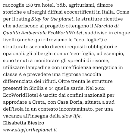
raccoglie 130 tra hotel, b&b, agriturismi, dimore
storiche e alberghi diffusi ecocertificati in Italia. Come
per il rating
Stay for the planet
, le strutture ricettive
che aderiscono al progetto ottengono il
Marchio di
Qualità Ambientale EcoWorldHotel
, suddiviso in cinque
livelli (anche qui ritroviamo le “eco-foglie”) e
strutturato secondo diversi requisiti obbligatori e
opzionali: gli alberghi con un’eco-foglia, ad esempio,
sono tenuti a monitorare gli sprechi di risorse,
utilizzare lampadine con un’efficienza energetica in
classe A e prevedere una rigorosa raccolta
differenziata dei rifiuti. Oltre trenta le strutture
presenti in Sicilia e 14 quelle sarde. Nel 2012
EcoWorldHotel è uscito dai confini nazionali per
approdare a Creta, con Casa Doria, situata a sud
dell’isola in un contesto incontaminato, per una
vacanza all’insegna della
slow life
.
Elisabetta Biestro
www.stayfortheplanet.it