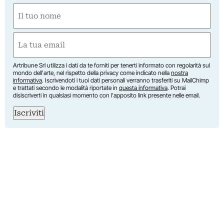
Nome
(Required)
First
Email
(Required)
Artribune Srl utilizza i dati da te forniti per tenerti informato con regolarità sul
mondo dell'arte, nel rispetto della privacy come indicato nella
nostra
informativa
. Iscrivendoti i tuoi dati personali verranno trasferiti su MailChimp
e trattati secondo le modalità riportate in
questa informativa
. Potrai
disiscriverti in qualsiasi momento con l'apposito link presente nelle email.
Iscriviti