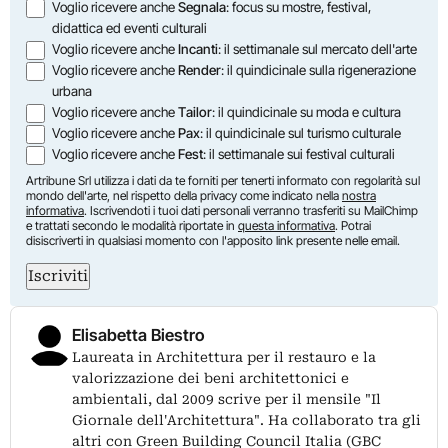
Opzioni
Voglio ricevere anche
Segnala
: focus su mostre, festival,
didattica ed eventi culturali
Voglio ricevere anche
Incanti
: il settimanale sul mercato dell'arte
Voglio ricevere anche
Render
: il quindicinale sulla rigenerazione
urbana
Voglio ricevere anche
Tailor
: il quindicinale su moda e cultura
Voglio ricevere anche
Pax
: il quindicinale sul turismo culturale
Voglio ricevere anche
Fest
: il settimanale sui festival culturali
Artribune Srl utilizza i dati da te forniti per tenerti informato con regolarità sul
mondo dell'arte, nel rispetto della privacy come indicato nella
nostra
informativa
. Iscrivendoti i tuoi dati personali verranno trasferiti su MailChimp
e trattati secondo le modalità riportate in
questa informativa
. Potrai
disiscriverti in qualsiasi momento con l'apposito link presente nelle email.
Iscriviti
Elisabetta Biestro
Laureata in Architettura per il restauro e la
valorizzazione dei beni architettonici e
ambientali, dal 2009 scrive per il mensile "Il
Giornale dell'Architettura". Ha collaborato tra gli
altri con Green Building Council Italia (GBC