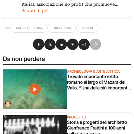
Italia), associazione no profit che promuove…
Scopri di più
TAG
ARCHITETTURA
SARDEGNA
SICILIA
Condividi su Facebook
Condividi su X
Condividi su LinkedIn
Condividi su Pinterest
Condividi su WhatsApp
Condividi su Email
Da non perdere
ARCHEOLOGIA & ARTE ANTICA
Trovato importante relitto
romano al largo di Mazara del
Vallo. “Una delle più importanti
scoperte archeologiche
subacquee da anni”. Il video
PROGETTO
Storia e progetti dell’architetto
Gianfranco Frattini a 100 anni
dalla sua nascita