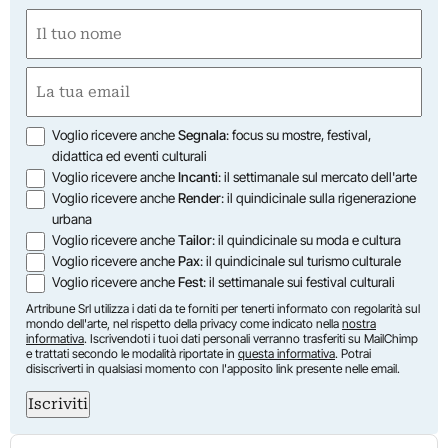
Nome
(Obbligatorio)
Nome
Email
(Obbligatorio)
Opzioni
Voglio ricevere anche
Segnala
: focus su mostre, festival,
didattica ed eventi culturali
Voglio ricevere anche
Incanti
: il settimanale sul mercato dell'arte
Voglio ricevere anche
Render
: il quindicinale sulla rigenerazione
urbana
Voglio ricevere anche
Tailor
: il quindicinale su moda e cultura
Voglio ricevere anche
Pax
: il quindicinale sul turismo culturale
Voglio ricevere anche
Fest
: il settimanale sui festival culturali
Artribune Srl utilizza i dati da te forniti per tenerti informato con regolarità sul
mondo dell'arte, nel rispetto della privacy come indicato nella
nostra
informativa
. Iscrivendoti i tuoi dati personali verranno trasferiti su MailChimp
e trattati secondo le modalità riportate in
questa informativa
. Potrai
disiscriverti in qualsiasi momento con l'apposito link presente nelle email.
Iscriviti