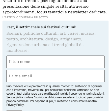
Anzitutto offrendo spazi digitali dedicati alla
presentazione delle singole realtà, attraverso
approfondimenti, focus tematici e newsletter dedicate.
L'ARTICOLO CONTINUA PIÙ SOTTO
Fest, il settimanale sui festival culturali
Scenari, politiche culturali, arti visive, musica,
teatro, architettura, design, artigianato,
rigenerazione urbana e i trend globali da
monitorare.
Nome
(Obbligatorio)
Nome
Email
(Obbligatorio)
Puoi rivedere le tue preferenze in qualsiasi momento: sul fondo di ogni mail
che ti invieremo, troverai il link per annullare l’iscrizione. Artribune Srl non
cederà i tuoi dati a terze parti e utilizzerà i tuoi dati secondo le tue indicazioni.
Se scegli di annullare l’iscrizione, Artribune cancellerà i tuoi dati personali dal
proprio database. Per saperne di più, ti invitiamo a consultare la nostra
Privacy Policy
.