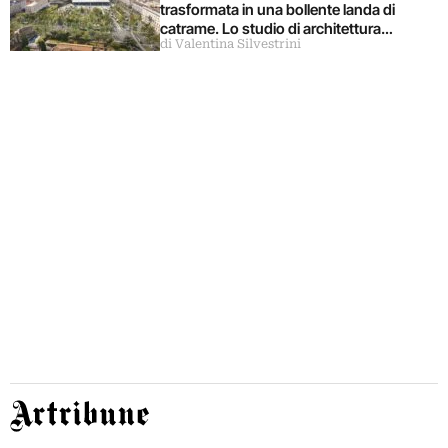
trasformata in una bollente landa di
catrame. Lo studio di architettura
di Valentina Silvestrini
disconosce il progetto
Artribune