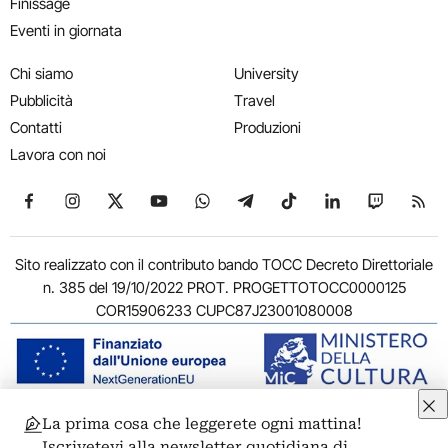
Finissage
Eventi in giornata
Chi siamo
University
Pubblicità
Travel
Contatti
Produzioni
Lavora con noi
Seguici su Facebook
Seguici su Instagram
Seguici su X
Seguici su YouTube
Seguici su WhatsApp
Seguici su Telegram
Seguici su TikTok
Seguici su Link
Seguici su
Segui
Sito realizzato con il contributo bando TOCC Decreto Direttoriale
n. 385 del 19/10/2022 PROT. PROGETTOTOCC0000125
COR15906233 CUPC87J23001080008
La prima cosa che leggerete ogni mattina!
© 2011-2026 ARTRIBUNE srl – Corso Vittorio Emanuele II, 287 –
Iscrivetevi alla newsletter quotidiana di