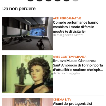
Da non perdere
ARTI PERFORMATIVE
Come le performance hanno
cambiato il modo di fare le
mostre (e di visitarle)
di Margherita Artoni
ARTE CONTEMPORANEA
Il nuovo Museo Giansone a
Sant’Ambrogio di Torino riporta
d’attualità lo scultore che ispirò
di Dario Bragaglia
il libro La donna della domenica
CINEMA & TV
Alcuni dei protagonisti ci