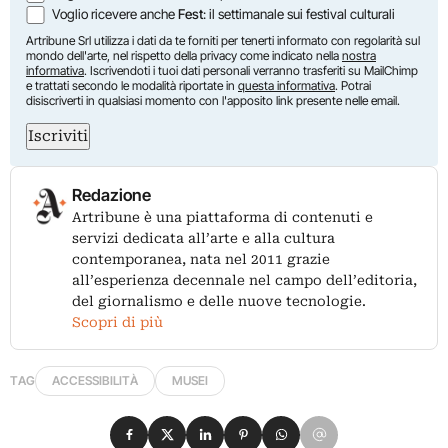
Voglio ricevere anche
Fest
: il settimanale sui festival culturali
Artribune Srl utilizza i dati da te forniti per tenerti informato con regolarità sul
mondo dell'arte, nel rispetto della privacy come indicato nella
nostra
informativa
. Iscrivendoti i tuoi dati personali verranno trasferiti su MailChimp
e trattati secondo le modalità riportate in
questa informativa
. Potrai
disiscriverti in qualsiasi momento con l'apposito link presente nelle email.
Iscriviti
Redazione
Artribune è una piattaforma di contenuti e
servizi dedicata all’arte e alla cultura
contemporanea, nata nel 2011 grazie
all’esperienza decennale nel campo dell’editoria,
del giornalismo e delle nuove tecnologie.
Scopri di più
TAG
ACCESSIBILITÀ
MUSEI
Condividi su Facebook
Condividi su X
Condividi su LinkedIn
Condividi su Pinterest
Condividi su WhatsApp
Condividi su Email