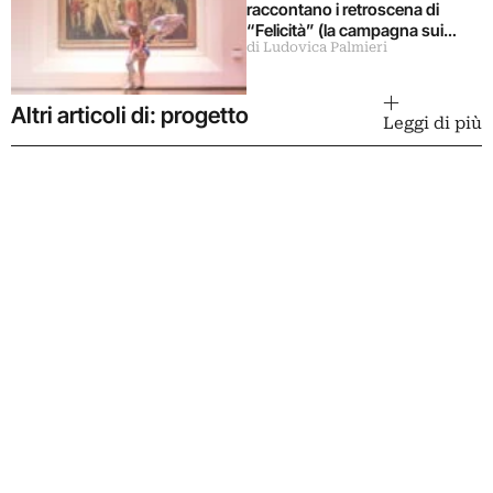
raccontano i retroscena di
“Felicità” (la campagna sui
di Ludovica Palmieri
musei statali)
Altri articoli di: progetto
Leggi di più