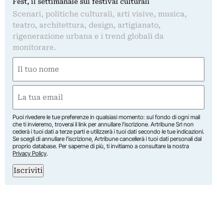
Fest, il settimanale sui festival culturali
Scenari, politiche culturali, arti visive, musica,
teatro, architettura, design, artigianato,
rigenerazione urbana e i trend globali da
monitorare.
Nome
(Required)
First
Email
(Required)
Puoi rivedere le tue preferenze in qualsiasi momento: sul fondo di ogni mail
che ti invieremo, troverai il link per annullare l’iscrizione. Artribune Srl non
cederà i tuoi dati a terze parti e utilizzerà i tuoi dati secondo le tue indicazioni.
Se scegli di annullare l’iscrizione, Artribune cancellerà i tuoi dati personali dal
proprio database. Per saperne di più, ti invitiamo a consultare la nostra
Privacy Policy
.
Iscriviti